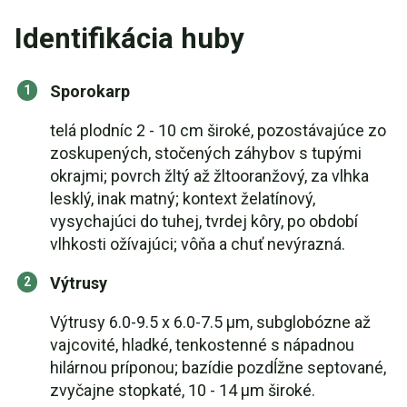
Identifikácia huby
Sporokarp
telá plodníc 2 - 10 cm široké, pozostávajúce zo
zoskupených, stočených záhybov s tupými
okrajmi; povrch žltý až žltooranžový, za vlhka
lesklý, inak matný; kontext želatínový,
vysychajúci do tuhej, tvrdej kôry, po období
vlhkosti ožívajúci; vôňa a chuť nevýrazná.
Výtrusy
Výtrusy 6.0-9.5 x 6.0-7.5 µm, subglobózne až
vajcovité, hladké, tenkostenné s nápadnou
hilárnou príponou; bazídie pozdĺžne septované,
zvyčajne stopkaté, 10 - 14 µm široké.