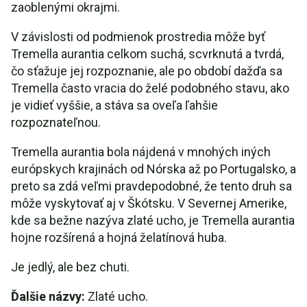
zaoblenými okrajmi.
V závislosti od podmienok prostredia môže byť
Tremella aurantia celkom suchá, scvrknutá a tvrdá,
čo sťažuje jej rozpoznanie, ale po období dažďa sa
Tremella často vracia do želé podobného stavu, ako
je vidieť vyššie, a stáva sa oveľa ľahšie
rozpoznateľnou.
Tremella aurantia bola nájdená v mnohých iných
európskych krajinách od Nórska až po Portugalsko, a
preto sa zdá veľmi pravdepodobné, že tento druh sa
môže vyskytovať aj v Škótsku. V Severnej Amerike,
kde sa bežne nazýva zlaté ucho, je Tremella aurantia
hojne rozšírená a hojná želatínová huba.
Je jedlý, ale bez chuti.
Ďalšie názvy:
Zlaté ucho.