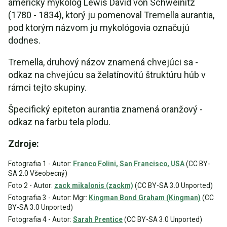
americký mykológ Lewis David von Schweinitz
(1780 - 1834), ktorý ju pomenoval Tremella aurantia,
pod ktorým názvom ju mykológovia označujú
dodnes.
Tremella, druhový názov znamená chvejúci sa -
odkaz na chvejúcu sa želatínovitú štruktúru húb v
rámci tejto skupiny.
Špecifický epiteton aurantia znamená oranžový -
odkaz na farbu tela plodu.
Zdroje:
Fotografia 1 - Autor:
Franco Folini, San Francisco, USA
(CC BY-
SA 2.0 Všeobecný)
Foto 2 - Autor:
zack mikalonis (zackm)
(CC BY-SA 3.0 Unported)
Fotografia 3 - Autor: Mgr:
Kingman Bond Graham (Kingman)
(CC
BY-SA 3.0 Unported)
Fotografia 4 - Autor:
Sarah Prentice
(CC BY-SA 3.0 Unported)