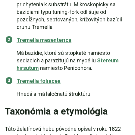
prichytenia k substrátu. Mikroskopicky sa
bazídiami typu tuning-fork odlišuje od
pozdĺžnych, septovaných, krížovitých bazídií
druhu Tremella.
Tremella mesenterica
Má bazídie, ktoré sú stopkaté namiesto
sediacich a parazitujú na mycéliu
Stereum
hirsutum
namiesto Peniophora.
Tremella foliacea
Hnedá a má laločnatú štruktúru.
Taxonómia a etymológia
Túto želatínovú hubu pôvodne opísal v roku 1822