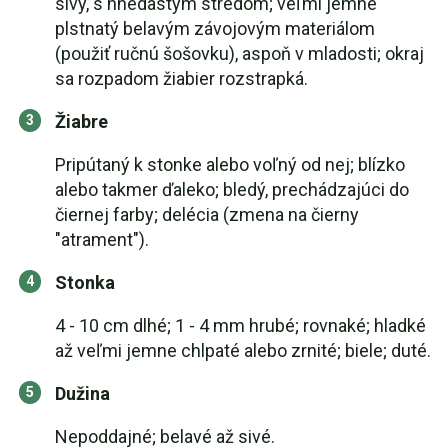
sivý, s hnedastým stredom; veľmi jemne
plstnatý belavým závojovým materiálom
(použiť ručnú šošovku), aspoň v mladosti; okraj
sa rozpadom žiabier rozstrapká.
Žiabre
Pripútaný k stonke alebo voľný od nej; blízko
alebo takmer ďaleko; bledý, prechádzajúci do
čiernej farby; delécia (zmena na čierny
"atrament").
Stonka
4 - 10 cm dlhé; 1 - 4 mm hrubé; rovnaké; hladké
až veľmi jemne chlpaté alebo zrnité; biele; duté.
Dužina
Nepoddajné; belavé až sivé.