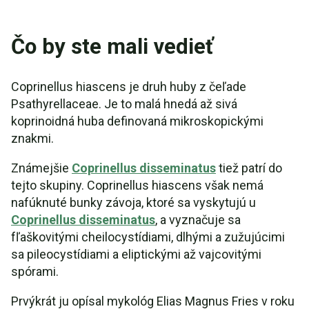
Čo by ste mali vedieť
Coprinellus hiascens je druh huby z čeľade
Psathyrellaceae. Je to malá hnedá až sivá
koprinoidná huba definovaná mikroskopickými
znakmi.
Známejšie
Coprinellus disseminatus
tiež patrí do
tejto skupiny. Coprinellus hiascens však nemá
nafúknuté bunky závoja, ktoré sa vyskytujú u
Coprinellus disseminatus
, a vyznačuje sa
fľaškovitými cheilocystídiami, dlhými a zužujúcimi
sa pileocystídiami a eliptickými až vajcovitými
spórami.
Prvýkrát ju opísal mykológ Elias Magnus Fries v roku