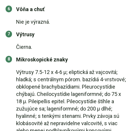
Vôňa a chuť
Nie je výrazná.
Výtrusy
Čierna.
Mikroskopické znaky
Výtrusy 7.5-12 x 4-6 µ; eliptická až vajcovitá;
hladká; s centrálnym pórom. bazídiá 4-vrstvové;
obklopené brachybazídiami. Pleurocystídie
chýbajú. Cheilocystídie lageniformné; do 75 x
18 µ. Pileipellis epitel. Pileocystídie štíhle a
zužujúce sa; lageniformné; do 200 µ dlhé;
hyalinné; s tenkými stenami. Prvky závoja sú
klobásovité až nepravidelne valcovité, s viac
alebo menej podhlavníkovými koncovými