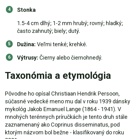
Stonka
1.5-4 cm dlhý; 1-2 mm hrubý; rovný; hladký;
často zahnutý; biely; dutý.
Dužina:
Veľmi tenké; krehké.
Výtrusy:
Čierny alebo čiernohnedý.
Taxonómia a etymológia
Pôvodne ho opísal Christiaan Hendrik Persoon,
súčasné vedecké meno mu dal v roku 1939 dánsky
mykológ Jakob Emanuel Lange (1864 - 1941). V
mnohých terénnych príručkách je tento druh stále
zaznamenaný ako Coprinus disseminatus, pod
ktorým názvom bol bežne - klasifikovaný do roku