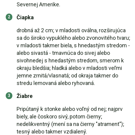
Severnej Amerike.
Čiapka
drobná až 2 cm; v mladosti oválna, rozširujúca
sa do široko vypuklého alebo zvonovitého tvaru;
v mladosti takmer biela, s hnedastým stredom -
alebo sivastá - tmavnúca do sivej alebo
sivohnedej s hnedastým stredom, smerom k
okraju bledšia; hladká alebo v mladosti veľmi
jemne zrnitá/vlasnatá; od okraja takmer do
stredu lemovaná alebo ryhovaná.
Žiabre
Pripútaný k stonke alebo voľný od nej; najprv
biely, ale čoskoro sivý, potom čierny;
nedelikventný (mení sa na čierny "atrament");
tesný alebo takmer vzdialený.