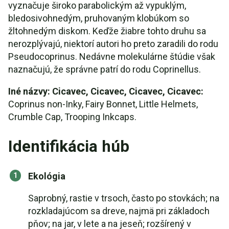
vyznačuje široko parabolickým až vypuklým,
bledosivohnedým, pruhovaným klobúkom so
žltohnedým diskom. Keďže žiabre tohto druhu sa
nerozplývajú, niektorí autori ho preto zaradili do rodu
Pseudocoprinus. Nedávne molekulárne štúdie však
naznačujú, že správne patrí do rodu Coprinellus.
Iné názvy: Cicavec, Cicavec, Cicavec, Cicavec:
Coprinus non-Inky, Fairy Bonnet, Little Helmets,
Crumble Cap, Trooping Inkcaps.
Identifikácia húb
Ekológia
Saprobný, rastie v trsoch, často po stovkách; na
rozkladajúcom sa dreve, najmä pri základoch
pňov; na jar, v lete a na jeseň; rozšírený v