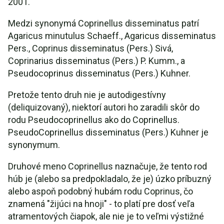
2001.
Medzi synonymá Coprinellus disseminatus patrí
Agaricus minutulus Schaeff., Agaricus disseminatus
Pers., Coprinus disseminatus (Pers.) Sivá,
Coprinarius disseminatus (Pers.) P. Kumm., a
Pseudocoprinus disseminatus (Pers.) Kuhner.
Pretože tento druh nie je autodigestívny
(deliquizovaný), niektorí autori ho zaradili skôr do
rodu Pseudocoprinellus ako do Coprinellus.
PseudoCoprinellus disseminatus (Pers.) Kuhner je
synonymum.
Druhové meno Coprinellus naznačuje, že tento rod
húb je (alebo sa predpokladalo, že je) úzko príbuzný
alebo aspoň podobný hubám rodu Coprinus, čo
znamená "žijúci na hnoji" - to platí pre dosť veľa
atramentových čiapok, ale nie je to veľmi výstižné