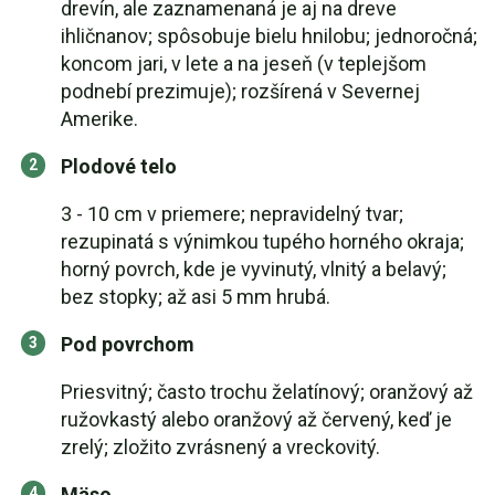
drevín, ale zaznamenaná je aj na dreve
ihličnanov; spôsobuje bielu hnilobu; jednoročná;
koncom jari, v lete a na jeseň (v teplejšom
podnebí prezimuje); rozšírená v Severnej
Amerike.
Plodové telo
3 - 10 cm v priemere; nepravidelný tvar;
rezupinatá s výnimkou tupého horného okraja;
horný povrch, kde je vyvinutý, vlnitý a belavý;
bez stopky; až asi 5 mm hrubá.
Pod povrchom
Priesvitný; často trochu želatínový; oranžový až
ružovkastý alebo oranžový až červený, keď je
zrelý; zložito zvrásnený a vreckovitý.
Mäso