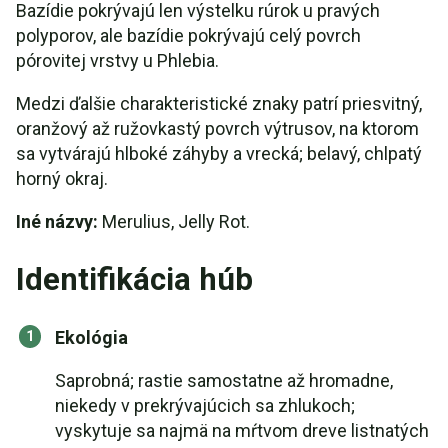
Bazídie pokrývajú len výstelku rúrok u pravých
polyporov, ale bazídie pokrývajú celý povrch
pórovitej vrstvy u Phlebia.
Medzi ďalšie charakteristické znaky patrí priesvitný,
oranžový až ružovkastý povrch výtrusov, na ktorom
sa vytvárajú hlboké záhyby a vrecká; belavý, chlpatý
horný okraj.
Iné názvy:
Merulius, Jelly Rot.
Identifikácia húb
Ekológia
Saprobná; rastie samostatne až hromadne,
niekedy v prekrývajúcich sa zhlukoch;
vyskytuje sa najmä na mŕtvom dreve listnatých