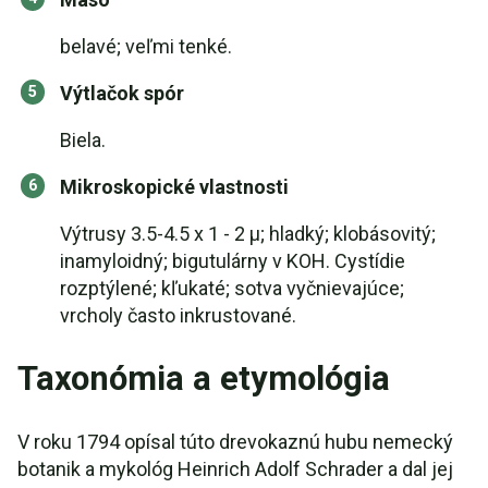
belavé; veľmi tenké.
Výtlačok spór
Biela.
Mikroskopické vlastnosti
Výtrusy 3.5-4.5 x 1 - 2 µ; hladký; klobásovitý;
inamyloidný; bigutulárny v KOH. Cystídie
rozptýlené; kľukaté; sotva vyčnievajúce;
vrcholy často inkrustované.
Taxonómia a etymológia
V roku 1794 opísal túto drevokaznú hubu nemecký
botanik a mykológ Heinrich Adolf Schrader a dal jej