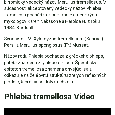
binomický vedecký názov Merulius tremellosus. V
súčasnosti akceptovaný vedecký názov Phlebia
tremellosa pochádza z publikácie amerických
mykológov Karen Nakasone a Harolda H. z roku
1984. Burdsall.
Synonymá: M: Xylomyzon tremellosum (Schrad.)
Pers., a Merulius spongiosus (Fr.) Mussat.
Názov rodu Phlebia pochádza z gréckeho phleps,
phleb- znamená žily alebo o žilách. Špecifický
epiteton tremellosa znamená chvejúci sa a
odkazuje na želéovitú štruktúru zrelých reflexných
plodníc, ktoré sa pri dotyku chvejú.
Phlebia tremellosa Video