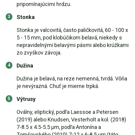
pripomínajúcimi hrdzu.
Stonka
Stonka je valcovitá, často paličkovitá, 60 - 100 x
5 - 15 mm, pod klobúčikom belavá, niekedy s
nepravidelnými belavými pásmi alebo krúžkami
zo zvyškov závoja.
Dužina
Dužina je belavá, na reze nemenná, tvrdá. Vôňa
je nevýrazná. Chuť je mierne trpká.
Výtrusy
Oválny, eliptický, podľa Laessoe a Petersen
(2019) alebo Knudsen, Vesterholt a kol. (2018)
7-8.5 x 4.5-5.5 µm, podľa Antonína a
Tomšovského (2010) 7-12 x 6-8.5 µm (táto