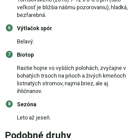
veľkosť je bližšia nášmu pozorovaniu), hladká,
bezfarebná.
Výtlačok spór
Belavý.
Biotop
Rastie hojne vo vyšších polohách, zvyčajne v
bohatých trsoch na pňoch a živých kmeňoch
listnatých stromov, najmä briez, ale aj
ihličnanov.
Sezóna
Leto až jeseň.
Podobné druhy