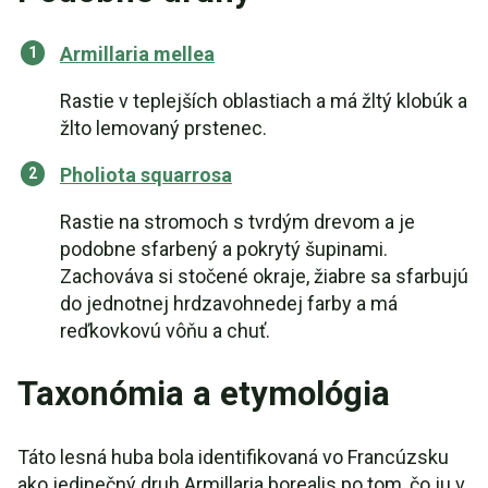
Armillaria mellea
Rastie v teplejších oblastiach a má žltý klobúk a
žlto lemovaný prstenec.
Pholiota squarrosa
Rastie na stromoch s tvrdým drevom a je
podobne sfarbený a pokrytý šupinami.
Zachováva si stočené okraje, žiabre sa sfarbujú
do jednotnej hrdzavohnedej farby a má
reďkovkovú vôňu a chuť.
Taxonómia a etymológia
Táto lesná huba bola identifikovaná vo Francúzsku
ako jedinečný druh Armillaria borealis po tom, čo ju v