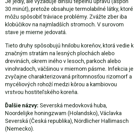
Je jedlý, ale vyžaduje dlhšiu tepelnú úpravu (aspoň
30 minút), pretože obsahuje termolabilné látky, ktoré
môžu spôsobiť tráviace problémy. Zvážte zber iba
klobúčikov na najmladších stromoch. V surovom
stave je mierne jedovatá.
Tieto druhy spôsobujú hnilobu koreňov, ktorá vedie k
značným stratám na lesných plochách alebo
drevinách, okrem iného v lesoch, parkoch alebo
vinohradoch, väčšinou v miernom pásme. Infekcia je
zvyčajne charakterizovaná prítomnosťou rizomorf a
mycéliových rohoží medzi kôrou a kambiovou
vrstvou hostiteľského koreňa.
Ďalšie názvy:
Severská medovková huba,
Noordelijke honingzwam (Holandsko), Václavka
Severská (Česká republika), Nördlicher Hallimasch
(Nemecko).