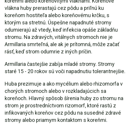
koreňmi alebo koreňovitými vláknami. Koreňové
vlákna huby prerastajú cez pôdu a priľnú ku
koreňom hostiteľa alebo koreňovému krčku, s
ktorým sa stretnú. Úspešne napadnuté stromy
odumierajú až vtedy, keď infekcia opáše základňu
stromu. Na zdravých, vitálnych stromoch nie je
Armillaria smrteľná, ale ak je prítomná, môže začať
rásť, keď strom odumrie z iných príčin.
Armillaria častejšie zabíja mladé stromy. Stromy
staré 15 - 20 rokov sú voči napadnutiu tolerantnejšie.
Huba prezimuje a ako mycélium alebo rhizomorfa v
chorých stromoch alebo v rozkladajúcich sa
koreňoch. Hlavný spôsob šírenia huby zo stromu na
strom je prostredníctvom rizomorf, ktoré rastú z
infikovaných koreňov cez pôdu na susedné zdravé
stromy alebo priamym kontaktom s koreňmi.