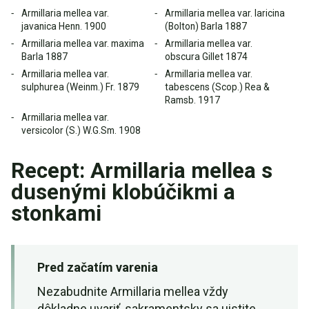
Armillaria mellea var.
Armillaria mellea var. laricina
javanica Henn. 1900
(Bolton) Barla 1887
Armillaria mellea var. maxima
Armillaria mellea var.
Barla 1887
obscura Gillet 1874
Armillaria mellea var.
Armillaria mellea var.
sulphurea (Weinm.) Fr. 1879
tabescens (Scop.) Rea &
Ramsb. 1917
Armillaria mellea var.
versicolor (S.) W.G.Sm. 1908
Recept: Armillaria mellea s
dusenými klobúčikmi a
stonkami
Pred začatím varenia
Nezabudnite Armillaria mellea vždy
dôkladne uvariť, sakramentsky sa uistite,