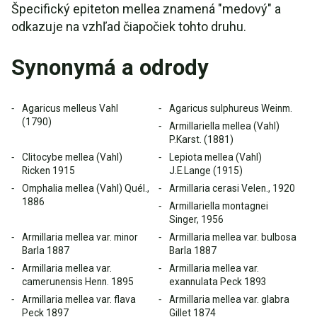
Špecifický epiteton mellea znamená "medový" a
odkazuje na vzhľad čiapočiek tohto druhu.
Synonymá a odrody
Agaricus melleus Vahl
Agaricus sulphureus Weinm.
(1790)
Armillariella mellea (Vahl)
P.Karst. (1881)
Clitocybe mellea (Vahl)
Lepiota mellea (Vahl)
Ricken 1915
J.E.Lange (1915)
Omphalia mellea (Vahl) Quél.,
Armillaria cerasi Velen., 1920
1886
Armillariella montagnei
Singer, 1956
Armillaria mellea var. minor
Armillaria mellea var. bulbosa
Barla 1887
Barla 1887
Armillaria mellea var.
Armillaria mellea var.
camerunensis Henn. 1895
exannulata Peck 1893
Armillaria mellea var. flava
Armillaria mellea var. glabra
Peck 1897
Gillet 1874