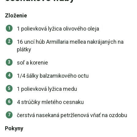
Zloženie
1 polievková lyžica olivového oleja
16 uncí húb Armillaria mellea nakrájaných na
plátky
soľ a korenie
1/4 šálky balzamikového octu
1 polievková lyžica medu
4 strúčiky mletého cesnaku
čerstvá nasekaná petržlenová vňať na ozdobu
Pokyny