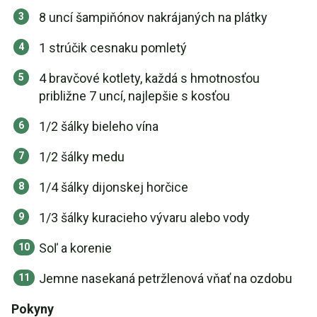
8 uncí šampiňónov nakrájaných na plátky
1 strúčik cesnaku pomletý
4 bravčové kotlety, každá s hmotnosťou
približne 7 uncí, najlepšie s kosťou
1/2 šálky bieleho vína
1/2 šálky medu
1/4 šálky dijonskej horčice
1/3 šálky kuracieho vývaru alebo vody
Soľ a korenie
Jemne nasekaná petržlenová vňať na ozdobu
Pokyny