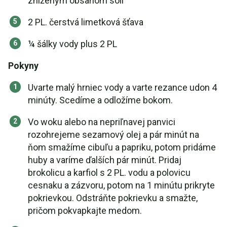
zníženým obsahom soli
2 PL. čerstvá limetková šťava
¼ šálky vody plus 2 PL
Pokyny
Uvarte malý hrniec vody a varte rezance udon 4
minúty. Scedíme a odložíme bokom.
Vo woku alebo na nepriľnavej panvici
rozohrejeme sezamový olej a pár minút na
ňom smažíme cibuľu a papriku, potom pridáme
huby a varíme ďalších pár minút. Pridaj
brokolicu a karfiol s 2 PL. vodu a polovicu
cesnaku a zázvoru, potom na 1 minútu prikryte
pokrievkou. Odstráňte pokrievku a smažte,
pričom pokvapkajte medom.