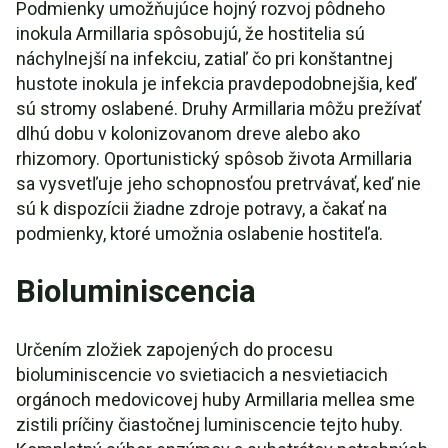
Podmienky umožňujúce hojný rozvoj pôdneho
inokula Armillaria spôsobujú, že hostitelia sú
náchylnejší na infekciu, zatiaľ čo pri konštantnej
hustote inokula je infekcia pravdepodobnejšia, keď
sú stromy oslabené. Druhy Armillaria môžu prežívať
dlhú dobu v kolonizovanom dreve alebo ako
rhizomory. Oportunistický spôsob života Armillaria
sa vysvetľuje jeho schopnosťou pretrvávať, keď nie
sú k dispozícii žiadne zdroje potravy, a čakať na
podmienky, ktoré umožnia oslabenie hostiteľa.
Bioluminiscencia
Určením zložiek zapojených do procesu
bioluminiscencie vo svietiacich a nesvietiacich
orgánoch medovicovej huby Armillaria mellea sme
zistili príčiny čiastočnej luminiscencie tejto huby.