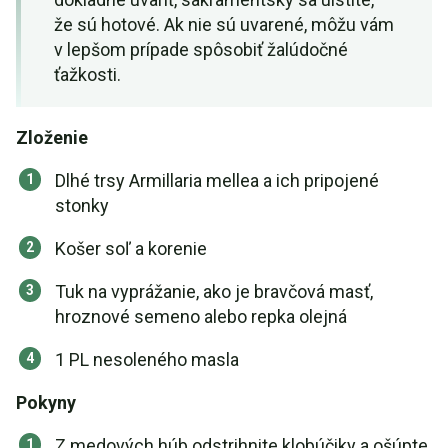
že sú hotové. Ak nie sú uvarené, môžu vám
v lepšom prípade spôsobiť žalúdočné
ťažkosti.
Zloženie
Dlhé trsy Armillaria mellea a ich pripojené
stonky
Košer soľ a korenie
Tuk na vyprážanie, ako je bravčová masť,
hroznové semeno alebo repka olejná
1 PL nesoleného masla
Pokyny
Z medových húb odstrihnite klobúčiky a ošúpte