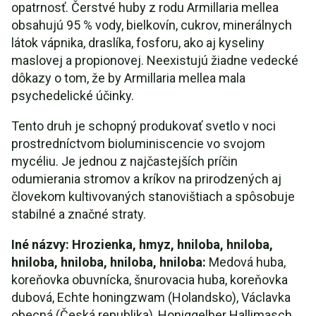
opatrnosť. Čerstvé huby z rodu Armillaria mellea
Medové pirohy s hubami
obsahujú 95 % vody, bielkovín, cukrov, minerálnych
látok vápnika, draslíka, fosforu, ako aj kyseliny
Armillaria mellea Video
maslovej a propionovej. Neexistujú žiadne vedecké
dôkazy o tom, že by Armillaria mellea mala
psychedelické účinky.
Tento druh je schopný produkovať svetlo v noci
prostredníctvom bioluminiscencie vo svojom
mycéliu. Je jednou z najčastejších príčin
odumierania stromov a kríkov na prirodzených aj
človekom kultivovaných stanovištiach a spôsobuje
stabilné a značné straty.
Iné názvy: Hrozienka, hmyz, hniloba, hniloba,
hniloba, hniloba, hniloba, hniloba:
Medová huba,
koreňovka obuvnícka, šnurovacia huba, koreňovka
dubová, Echte honingzwam (Holandsko), Václavka
obecná (Česká republika), Honiggelber Hallimasch