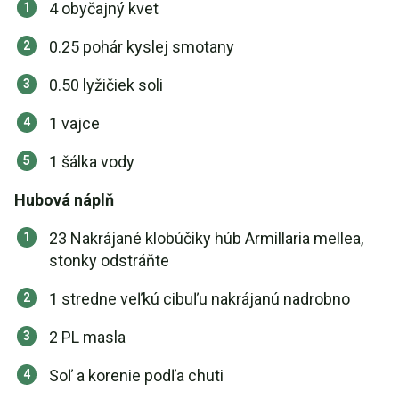
4 obyčajný kvet
0.25 pohár kyslej smotany
0.50 lyžičiek soli
1 vajce
1 šálka vody
Hubová náplň
23 Nakrájané klobúčiky húb Armillaria mellea,
stonky odstráňte
1 stredne veľkú cibuľu nakrájanú nadrobno
2 PL masla
Soľ a korenie podľa chuti