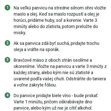
Na veľkú panvicu na stredne silnom ohni vložte
maslo a olej. Keď sa maslo rozpustí a olej je
horúci, pridáme huby, soľ a korenie. Varte 3
minúty alebo do zlatista, potom preložte do
misky.
Ak sa panvica zdá byť suchá, pridajte trochu
oleja a vráťte na sporák.
Bravčové mäso z oboch strán osolíme a
okoreníme. Vložte na panvicu a varte 3 minúty z
každej strany, alebo kým nie sú zlatisté a
uvarené podľa vašej chuti. Odstráňte do taniera
a voľne zakryte fóliou.
Do panvice pridajte biele víno - bude prskať.
Varte 1 minútu, pričom oškrabávajte dno
panvice, alebo kým už nie je cítiť alkohol.