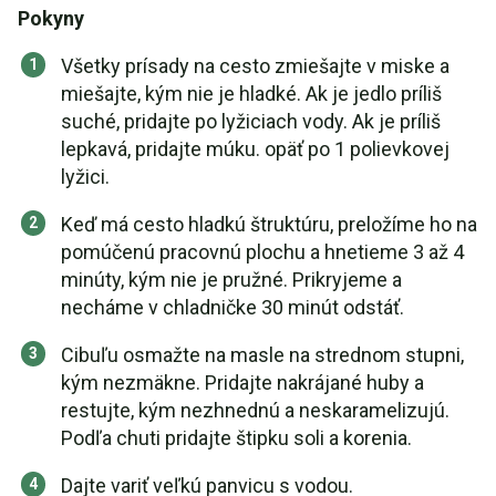
Pokyny
Všetky prísady na cesto zmiešajte v miske a
miešajte, kým nie je hladké. Ak je jedlo príliš
suché, pridajte po lyžiciach vody. Ak je príliš
lepkavá, pridajte múku. opäť po 1 polievkovej
lyžici.
Keď má cesto hladkú štruktúru, preložíme ho na
pomúčenú pracovnú plochu a hnetieme 3 až 4
minúty, kým nie je pružné. Prikryjeme a
necháme v chladničke 30 minút odstáť.
Cibuľu osmažte na masle na strednom stupni,
kým nezmäkne. Pridajte nakrájané huby a
restujte, kým nezhnednú a neskaramelizujú.
Podľa chuti pridajte štipku soli a korenia.
Dajte variť veľkú panvicu s vodou.