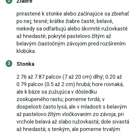
Žiabre
prirastené k stonke alebo začínajúce sa zbiehať
po nej; tesné; krátke žiabre časté; belavé,
niekedy sa odfarbujú alebo škvrnité ružovkasté
až hnedasté; pokryté pastelovo žltým až
belavým čiastočným závojom pred rozšírením
klobúka.
Stonka
2.76 až 7.87 palcov (7 až 20 cm) dlhý; 0.20 až
0.79 palcov (0.5 až 2 cm) hrubá; hore rovnaká,
ale k báze sa zužujúca v dôsledku
zoskupeného rastu; pomerne tvrdá; v
dospelosti často lysá, ale v mladosti s belavým
až pastelovo žltým vločkovaním zo závoja; pri
vrchole belavá až slabo ružovkastá; dole sivastá
až hnedastá; s tenkým, ale pomerne trvalým