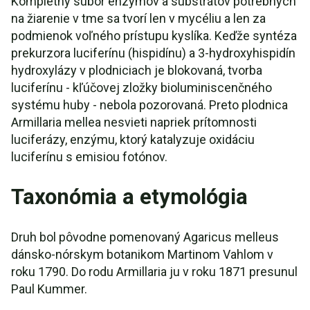
Kompletný súbor enzýmov a substrátov potrebných
na žiarenie v tme sa tvorí len v mycéliu a len za
podmienok voľného prístupu kyslíka. Keďže syntéza
prekurzora luciferínu (hispidínu) a 3-hydroxyhispidín
hydroxylázy v plodniciach je blokovaná, tvorba
luciferínu - kľúčovej zložky bioluminiscenčného
systému huby - nebola pozorovaná. Preto plodnica
Armillaria mellea nesvieti napriek prítomnosti
luciferázy, enzýmu, ktorý katalyzuje oxidáciu
luciferínu s emisiou fotónov.
Taxonómia a etymológia
Druh bol pôvodne pomenovaný Agaricus melleus
dánsko-nórskym botanikom Martinom Vahlom v
roku 1790. Do rodu Armillaria ju v roku 1871 presunul
Paul Kummer.