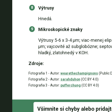
Výtrusy
Hnedá.
Mikroskopické znaky
Výtrusy 5-6 x 3-4 µm; viac-menej elip
µm; vajcovité až subglobózne; septovan
hladký, zlatohnedý v KOH.
Zdroje:
Fotografia 1 - Autor:
wearethechampignons
(Public 
Fotografia 2 - Autor:
sarahduhon
(CC BY 4.0)
Fotografia 3 - Autor:
pufferchung
(CC BY 4.0)