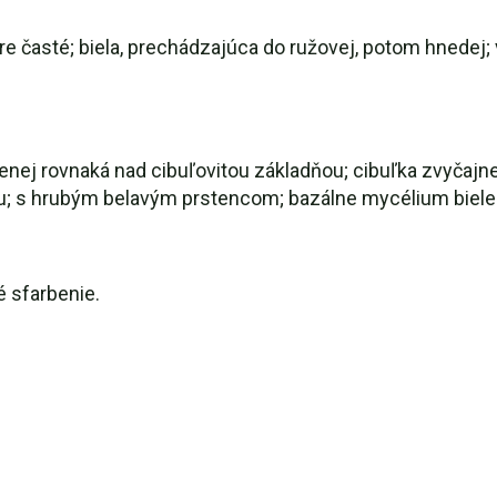
bre časté; biela, prechádzajúca do ružovej, potom hnedej
nej rovnaká nad cibuľovitou základňou; cibuľka zvyčajne 
u; s hrubým belavým prstencom; bazálne mycélium biele
é sfarbenie.