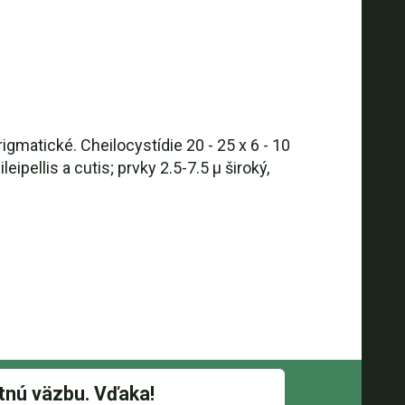
gmatické. Cheilocystídie 20 - 25 x 6 - 10
pellis a cutis; prvky 2.5-7.5 µ široký,