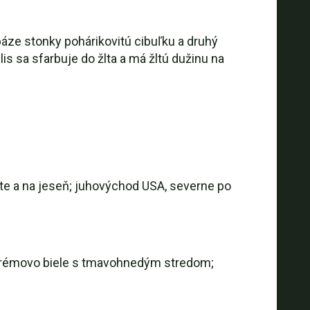
báze stonky pohárikovitú cibuľku a druhý
s sa sfarbuje do žlta a má žltú dužinu na
te a na jeseň; juhovýchod USA, severne po
; krémovo biele s tmavohnedým stredom;