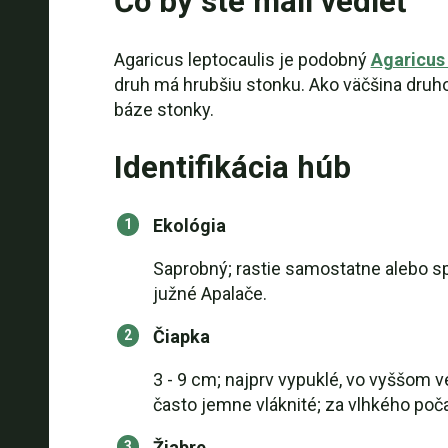
Čo by ste mali vedieť
Agaricus leptocaulis je podobný
Agaricus 
druh má hrubšiu stonku. Ako väčšina druho
báze stonky.
Identifikácia húb
Ekológia
Saprobný; rastie samostatne alebo sp
južné Apalače.
Čiapka
3 - 9 cm; najprv vypuklé, vo vyššom
často jemne vláknité; za vlhkého poč
Žiabre