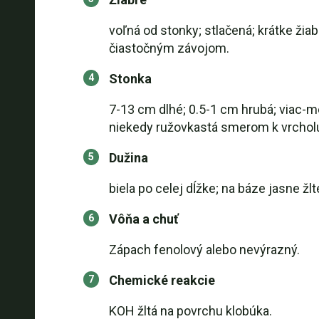
voľná od stonky; stlačená; krátke žia
čiastočným závojom.
Stonka
7-13 cm dlhé; 0.5-1 cm hrubá; viac-me
niekedy ružovkastá smerom k vrchol
Dužina
biela po celej dĺžke; na báze jasne žlt
Vôňa a chuť
Zápach fenolový alebo nevýrazný.
Chemické reakcie
KOH žltá na povrchu klobúka.