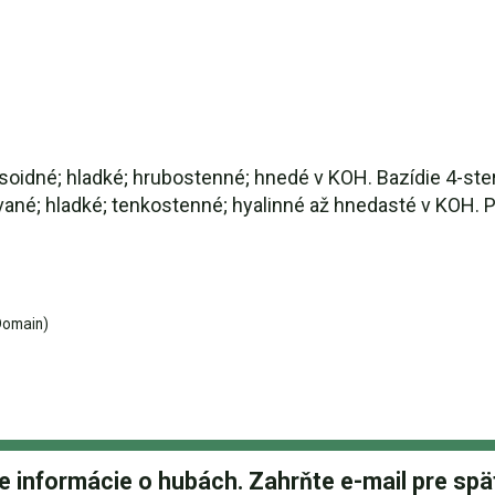
soidné; hladké; hrubostenné; hnedé v KOH. Bazídie 4-steri
é; hladké; tenkostenné; hyalinné až hnedasté v KOH. Pilei
Domain)