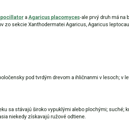
pocillator
a
Agaricus placomyces
-ale prvý druh má na 
v zo sekcie Xanthodermatei Agaricus, Agaricus leptocauli
oločensky pod tvrdým drevom a ihličnanmi v lesoch; v le
 veku sa stávajú široko vypuklými alebo plochými; suché
asia niekedy získavajú ružové odtiene.