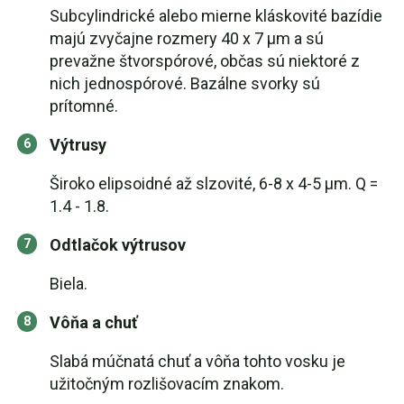
Subcylindrické alebo mierne kláskovité bazídie
majú zvyčajne rozmery 40 x 7 μm a sú
prevažne štvorspórové, občas sú niektoré z
nich jednospórové. Bazálne svorky sú
prítomné.
Výtrusy
Široko elipsoidné až slzovité, 6-8 x 4-5 μm. Q =
1.4 - 1.8.
Odtlačok výtrusov
Biela.
Vôňa a chuť
Slabá múčnatá chuť a vôňa tohto vosku je
užitočným rozlišovacím znakom.