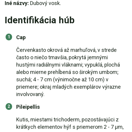
Iné názvy:
Dubový vosk.
Identifikácia húb
Cap
Červenkasto okrová až marhuľová, v strede
často o niečo tmavšia, pokrytá jemnými
hustými radiálnymi vláknami; vypuklá, plochá
alebo mierne prehĺbená so širokým umbom;
suchá; 4 - 7 cm (výnimočne až 10 cm) v
priemere; okraj mladých exemplárov výrazne
involvovaný.
Pileipellis
Kutis, miestami trichoderm, pozostávajúci z
krátkych elementov hýf s priemerom 2 - 7 μm,