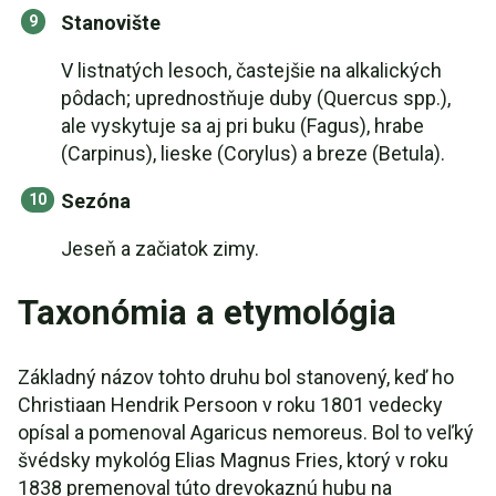
Stanovište
V listnatých lesoch, častejšie na alkalických
pôdach; uprednostňuje duby (Quercus spp.),
ale vyskytuje sa aj pri buku (Fagus), hrabe
(Carpinus), lieske (Corylus) a breze (Betula).
Sezóna
Jeseň a začiatok zimy.
Taxonómia a etymológia
Základný názov tohto druhu bol stanovený, keď ho
Christiaan Hendrik Persoon v roku 1801 vedecky
opísal a pomenoval Agaricus nemoreus. Bol to veľký
švédsky mykológ Elias Magnus Fries, ktorý v roku
1838 premenoval túto drevokaznú hubu na