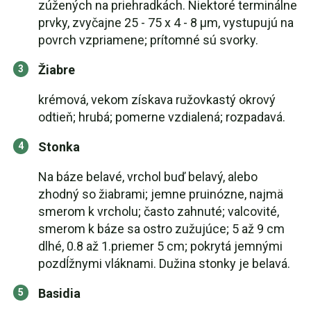
zúžených na priehradkách. Niektoré terminálne
prvky, zvyčajne 25 - 75 x 4 - 8 μm, vystupujú na
povrch vzpriamene; prítomné sú svorky.
Žiabre
krémová, vekom získava ružovkastý okrový
odtieň; hrubá; pomerne vzdialená; rozpadavá.
Stonka
Na báze belavé, vrchol buď belavý, alebo
zhodný so žiabrami; jemne pruinózne, najmä
smerom k vrcholu; často zahnuté; valcovité,
smerom k báze sa ostro zužujúce; 5 až 9 cm
dlhé, 0.8 až 1.priemer 5 cm; pokrytá jemnými
pozdĺžnymi vláknami. Dužina stonky je belavá.
Basidia