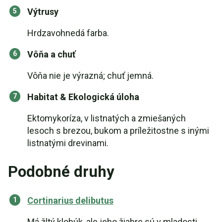
Výtrusy
Hrdzavohnedá farba.
Vôňa a chuť
Vôňa nie je výrazná; chuť jemná.
Habitat & Ekologická úloha
Ektomykoríza, v listnatých a zmiešaných
lesoch s brezou, bukom a príležitostne s inými
listnatými drevinami.
Podobné druhy
Cortinarius delibutus
Má žltý klobúk, ale jeho žiabre sú v mladosti