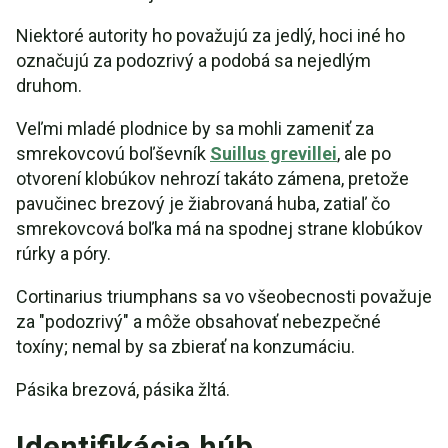
Niektoré autority ho považujú za jedlý, hoci iné ho
označujú za podozrivý a podobá sa nejedlým
druhom.
Veľmi mladé plodnice by sa mohli zameniť za
smrekovcovú boľševník
Suillus grevillei
, ale po
otvorení klobúkov nehrozí takáto zámena, pretože
pavučinec brezový je žiabrovaná huba, zatiaľ čo
smrekovcová boľka má na spodnej strane klobúkov
rúrky a póry.
Cortinarius triumphans sa vo všeobecnosti považuje
za "podozrivý" a môže obsahovať nebezpečné
toxíny; nemal by sa zbierať na konzumáciu.
Pásika brezová, pásika žltá.
Identifikácia húb