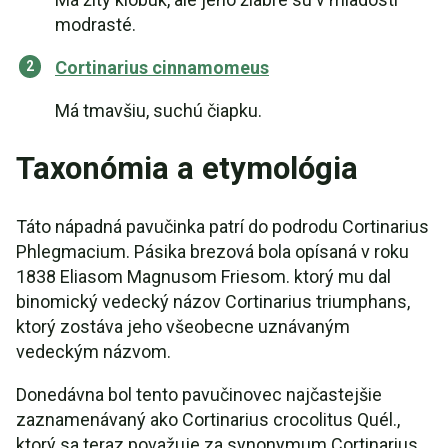
modrasté.
Cortinarius cinnamomeus
Má tmavšiu, suchú čiapku.
Taxonómia a etymológia
Táto nápadná pavučinka patrí do podrodu Cortinarius
Phlegmacium. Pásika brezová bola opísaná v roku
1838 Eliasom Magnusom Friesom. ktorý mu dal
binomický vedecký názov Cortinarius triumphans,
ktorý zostáva jeho všeobecne uznávaným
vedeckým názvom.
Donedávna bol tento pavučinovec najčastejšie
zaznamenávaný ako Cortinarius crocolitus Quél.,
ktorý sa teraz považuje za synonymum Cortinarius