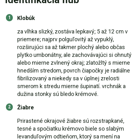
Klobúk
za vlhka slizký, zostáva lepkavý; 5 až 12 cm v
priemere; najprv polguľovitý až vypuklý,
rozširujúci sa až takmer plochý alebo občas
plytko umbonátny, ale zachovávajúci si ohnutý
alebo mierne zvlnený okraj; zlatožltý s mierne
hnedším stredom, povrch čiapočky je radiálne
fibrilizovaný a niekedy sa v úplnej zrelosti
smerom k stredu mierne šupinatí. vrchnák a
dužina stonky sú bledo krémové.
Žiabre
Prirastené okrajové žiabre sú rozstrapkané,
tesné a spočiatku krémovo biele so slabým
levanduľovým odtieňom, ktorý sa mení na