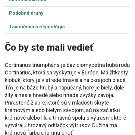
Podobné druhy
Taxonómia a etymológia
Čo by ste mali vedieť
Cortinarius triumphans je bazídiomycétna huba rodu
Cortinarius, ktorá sa vyskytuje v Európe. Má žltkastý
klobúk, ktorý je v strede tmavší a na okrajoch bledší.
Tŕň je na báze hrubý a napučaný, hore je biely, dole
žltý a nesie hnedé alebo hnedé zvyšky závoja.
Prirastené žiabre, ktoré sú v mladosti skryté
krémovým alebo bielym závojom, sú na začiatku
krémové alebo lila a tmavnú spolu s výtrusmi, ktoré
vytvárajú hrdzavý odtlačok výtrusov. Dužina má
krémovú farbu a jemnú chuť.