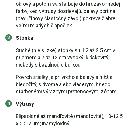
okrový a potom sa sfarbuje do hrdzavohnedej
farby, keď výtrusy dozrievajú. belavý cortina
(pavučinový čiastočný závoj) pokrýva žiabre
veľmi mladých čiapočiek.
Stonka
Suché (nie slizké) stonky sú 1.2 až 2.5 cm v
priemere a 7 až 12 cm vysoký; kláskovitý,
niekedy s bazálnou cibuľkou.
Povrch stielky je pri vrchole belavý a nižšie
bledožltý, s dvoma alebo viacerými hnedo
sfarbenými výraznými prstencovými zónami.
Výtrusy
Elipsoidné až mandľovité (mandľovité), 10-12.5
x 5.5-7 μm; inamyloidný.