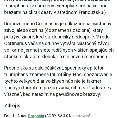
triumphans. (Zobrazený exemplár som našiel pod
brezami na okraji cesty v strednom Francúzsku.)
Druhové meno Cortinarius je odkazom na čiastočný
závoj alebo cortina (čo znamená záclona), ktorý
pokrýva žiabre, keď sú klobúčiky nedospelé. V rode
Cortinarius väčšina druhov vytvára čiastočný závoj
vo forme jemnej siete radiálnych vlákien spájajúcich
stonku s okrajom klobúka, a nie pevnú membránu.
Presne ako sa dalo očakávať, špecifický epiteton
triumphans znamená triumfálny. Hoci spozorovanie
týchto veľkých, žiarivo žltých húb nie je takmer
žiadnym triumfom pozorovania, cítim sa "radostne a
víťazne", keď narazím na pavučinovec brezový.
Zdroje:
Foto 1 - Autor:
Dragonòt
(CC BY-SA 3.0 Neportované)