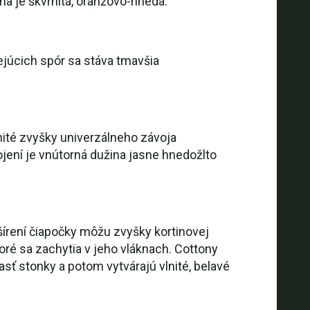
na je škvrnitá, oranžovo-hnedá.
ejúcich spór sa stáva tmavšia
knité zvyšky univerzálneho závoja
jení je vnútorná dužina jasne hnedožlto
šírení čiapočky môžu zvyšky kortinovej
toré sa zachytia v jeho vláknach. Cottony
asť stonky a potom vytvárajú vlnité, belavé