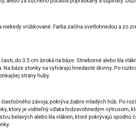
tý, alebo za suchého počasia popraskaný a šupinatý. Duži
 a niekedy vrúbkované. Farba začína svetlohnedou a zo zr
časti, do 3.5 cm široká na báze. Strieborné alebo lila vlá
Na báze stonky sa vytvárajú hnedasté škvrny. Po rozkro
vonkajšej strany huby.
y čiastočného závoja, pokrýva žiabre mladých húb. Po roz
tonky, ktorý je viditeľný vďaka hrdzavohnedým výtrusom, k
stvu belavých alebo lila vlákien, ktoré pokrývajú spodnú č
onky.