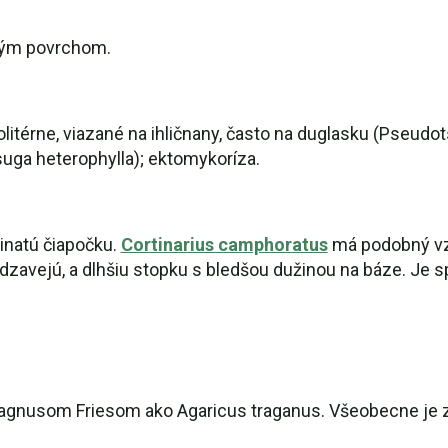
atým povrchom.
itérne, viazané na ihličnany, často na duglasku (Pseudot
uga heterophylla); ektomykoríza.
inatú čiapočku.
Cortinarius camphoratus
má podobný vzhľ
rdzavejú, a dlhšiu stopku s bledšou dužinou na báze. Je s
nusom Friesom ako Agaricus traganus. Všeobecne je zná