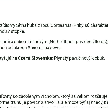
azídiomycétna huba z rodu Cortinarius. Hríby sú charakter
nou v stopke.
anmi a dubom tenučkým (Notholithocarpus densiflorus); 
soch od okresu Sonoma na sever.
yskytujú na území Slovenska:
Plynatý pavučinový klobúk.
guľovitý so zaobleným vrcholom, ktorý sa vekom rozširuje
 forme druhu je povrch žiarivo lila, ale môže byť aj hnedý,