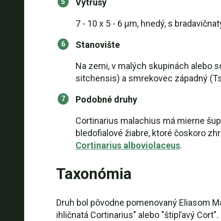
Výtrusy
7 - 10 x 5 - 6 µm, hnedý, s bradavičn
Stanovište
Na zemi, v malých skupinách alebo sol
sitchensis) a smrekovec západný (Ts
Podobné druhy
Cortinarius malachius má mierne šup
bledofialové žiabre, ktoré čoskoro zh
Cortinarius alboviolaceus
.
Taxonómia
Druh bol pôvodne pomenovaný Eliasom Mag
ihličnatá Cortinarius" alebo "štipľavý Cort".