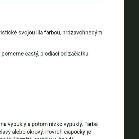
istické svojou lila farbou, hrdzavohnedými
pomerne častý, plodiaci od začiatku
 na vypuklý a potom nízko vypuklý. Farba
 belavý alebo okrový. Povrch čiapočky je