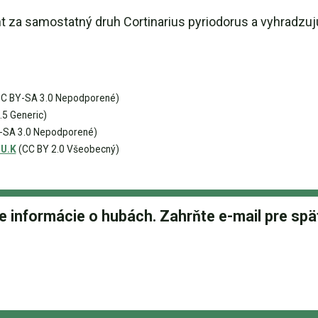
nt za samostatný druh Cortinarius pyriodorus a vyhradzuj
C BY-SA 3.0 Nepodporené)
5 Generic)
-SA 3.0 Nepodporené)
 U.K
(CC BY 2.0 Všeobecný)