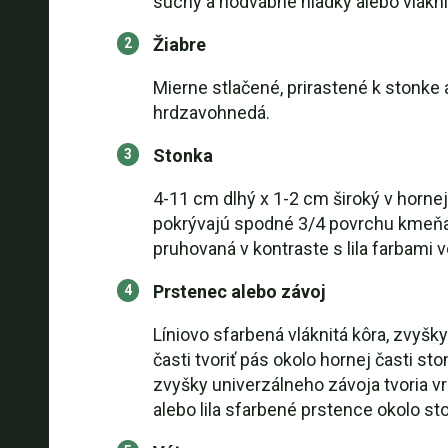
suchý a hodvábne hladký alebo vlákni
Žiabre
Mierne stlačené, prirastené k stonke
hrdzavohnedá.
Stonka
4-11 cm dlhý x 1-2 cm široký v hornej 
pokrývajú spodné 3/4 povrchu kmeňa. 
pruhovaná v kontraste s lila farbami 
Prstenec alebo závoj
Líniovo sfarbená vláknitá kôra, zvyšk
časti tvoriť pás okolo hornej časti s
zvyšky univerzálneho závoja tvoria vr
alebo lila sfarbené prstence okolo st