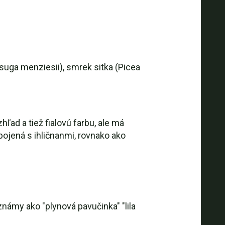
suga menziesii), smrek sitka (Picea
ad a tiež fialovú farbu, ale má
pojená s ihličnanmi, rovnako ako
my ako "plynová pavučinka" "lila