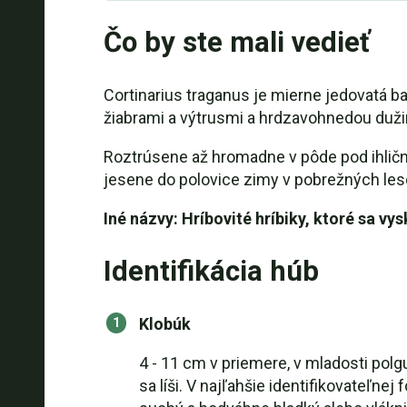
Čo by ste mali vedieť
Cortinarius traganus je mierne jedovatá b
žiabrami a výtrusmi a hrdzavohnedou duži
Roztrúsene až hromadne v pôde pod ihličn
jesene do polovice zimy v pobrežných le
Iné názvy: Hríbovité hríbiky, ktoré sa v
Identifikácia húb
Klobúk
4 - 11 cm v priemere, v mladosti pol
sa líši. V najľahšie identifikovateľnej