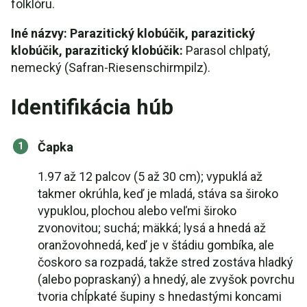
folklóru.
Iné názvy: Parazitický klobúčik, parazitický
klobúčik, parazitický klobúčik:
Parasol chlpatý,
nemecký (Safran-Riesenschirmpilz).
Identifikácia húb
Čapka
1.97 až 12 palcov (5 až 30 cm); vypuklá až
takmer okrúhla, keď je mladá, stáva sa široko
vypuklou, plochou alebo veľmi široko
zvonovitou; suchá; mäkká; lysá a hnedá až
oranžovohnedá, keď je v štádiu gombíka, ale
čoskoro sa rozpadá, takže stred zostáva hladký
(alebo popraskaný) a hnedý, ale zvyšok povrchu
tvoria chĺpkaté šupiny s hnedastými koncami