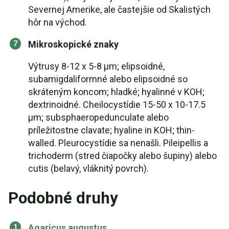
Severnej Amerike, ale častejšie od Skalistých
hôr na východ.
Mikroskopické znaky
Výtrusy 8-12 x 5-8 µm; elipsoidné,
subamigdaliformné alebo elipsoidné so
skráteným koncom; hladké; hyalinné v KOH;
dextrinoidné. Cheilocystídie 15-50 x 10-17.5
µm; subsphaeropedunculate alebo
príležitostne clavate; hyaline in KOH; thin-
walled. Pleurocystídie sa nenašli. Pileipellis a
trichoderm (stred čiapočky alebo šupiny) alebo
cutis (belavý, vláknitý povrch).
Podobné druhy
Agaricus augustus