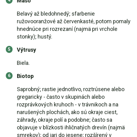
Mäso
Belavý až bledohnedý; sfarbenie
ružovooranžové až červenkasté, potom pomaly
hnednúce pri rozrezaní (najmä pri vrchole
stonky); hustý.
Výtrusy
Biela.
Biotop
Saprobný; rastie jednotlivo, roztrúsene alebo
gregaricky - často v skupinách alebo
rozprávkových kruhoch - v trávnikoch a na
narušených plochách, ako sú okraje ciest,
záhrady, okraje polí a podobne; často sa
objavuje v blízkosti ihličnatých drevín (najmä
smrekov); od jari do jesene; rozšírený v