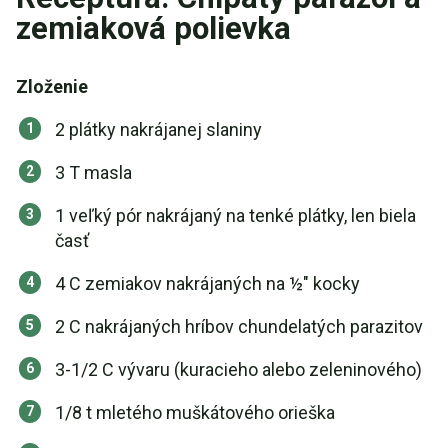
zemiaková polievka
Zloženie
2 plátky nakrájanej slaniny
3 T masla
1 veľký pór nakrájaný na tenké plátky, len biela
časť
4 C zemiakov nakrájaných na ½" kocky
2 C nakrájaných hríbov chundelatých parazitov
3-1/2 C vývaru (kuracieho alebo zeleninového)
1/8 t mletého muškátového orieška