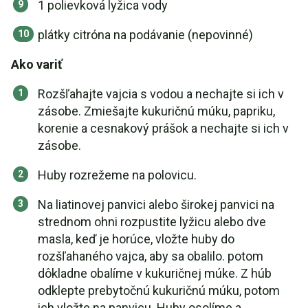
1 polievková lyžica vody
plátky citróna na podávanie (nepovinné)
Ako variť
Rozšľahajte vajcia s vodou a nechajte si ich v
zásobe. Zmiešajte kukuričnú múku, papriku,
korenie a cesnakový prášok a nechajte si ich v
zásobe.
Huby rozrežeme na polovicu.
Na liatinovej panvici alebo širokej panvici na
strednom ohni rozpustite lyžicu alebo dve
masla, keď je horúce, vložte huby do
rozšľahaného vajca, aby sa obalilo. potom
dôkladne obalíme v kukuričnej múke. Z húb
odklepte prebytočnú kukuričnú múku, potom
ich vložte na panvicu. Huby osolíme a