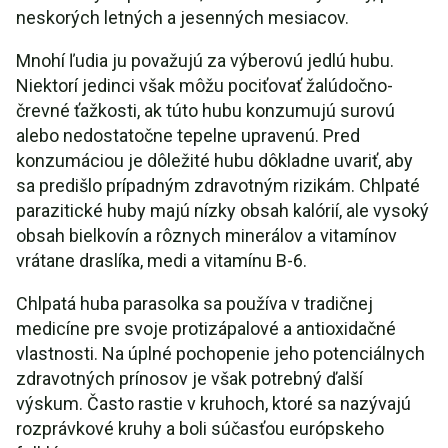
neskorých letných a jesenných mesiacov.
Mnohí ľudia ju považujú za výberovú jedlú hubu.
Niektorí jedinci však môžu pociťovať žalúdočno-
črevné ťažkosti, ak túto hubu konzumujú surovú
alebo nedostatočne tepelne upravenú. Pred
konzumáciou je dôležité hubu dôkladne uvariť, aby
sa predišlo prípadným zdravotným rizikám. Chlpaté
parazitické huby majú nízky obsah kalórií, ale vysoký
obsah bielkovín a rôznych minerálov a vitamínov
vrátane draslíka, medi a vitamínu B-6.
Chlpatá huba parasolka sa používa v tradičnej
medicíne pre svoje protizápalové a antioxidačné
vlastnosti. Na úplné pochopenie jeho potenciálnych
zdravotných prínosov je však potrebný ďalší
výskum. Často rastie v kruhoch, ktoré sa nazývajú
rozprávkové kruhy a boli súčasťou európskeho