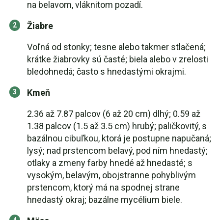
na belavom, vláknitom pozadí.
Žiabre
Voľná od stonky; tesne alebo takmer stlačená;
krátke žiabrovky sú časté; biela alebo v zrelosti
bledohnedá; často s hnedastými okrajmi.
Kmeň
2.36 až 7.87 palcov (6 až 20 cm) dlhý; 0.59 až
1.38 palcov (1.5 až 3.5 cm) hrubý; paličkovitý, s
bazálnou cibuľkou, ktorá je postupne napučaná;
lysý; nad prstencom belavý, pod ním hnedastý;
otlaky a zmeny farby hnedé až hnedasté; s
vysokým, belavým, obojstranne pohyblivým
prstencom, ktorý má na spodnej strane
hnedastý okraj; bazálne mycélium biele.