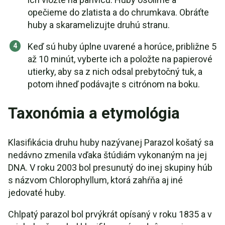
opečieme do zlatista a do chrumkava. Obráťte
huby a skaramelizujte druhú stranu.
Keď sú huby úplne uvarené a horúce, približne 5
až 10 minút, vyberte ich a položte na papierové
utierky, aby sa z nich odsal prebytočný tuk, a
potom ihneď podávajte s citrónom na boku.
Taxonómia a etymológia
Klasifikácia druhu huby nazývanej Parazol košatý sa
nedávno zmenila vďaka štúdiám vykonaným na jej
DNA. V roku 2003 bol presunutý do inej skupiny húb
s názvom Chlorophyllum, ktorá zahŕňa aj iné
jedovaté huby.
Chlpatý parazol bol prvýkrát opísaný v roku 1835 a v