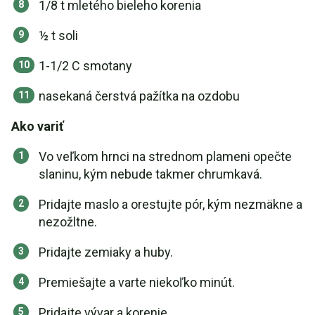
1/8 t mletého bieleho korenia
½ t soli
1-1/2 C smotany
nasekaná čerstvá pažítka na ozdobu
Ako variť
Vo veľkom hrnci na strednom plameni opečte
slaninu, kým nebude takmer chrumkavá.
Pridajte maslo a orestujte pór, kým nezmäkne a
nezožltne.
Pridajte zemiaky a huby.
Premiešajte a varte niekoľko minút.
Pridajte vývar a korenie.