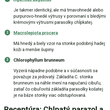
Je takmer identický, ale má tmavohnedé alebo
purpurovo-hnedé výtrusy v porovnaní s bledými
krémovými výtrusmi parasolky chĺpkatej.
Macrolepiota procera
Má hnedý a biely vzor na stonke podobný hadej
koži a menšie šupiny.
Chlorophyllum brunneum
Vyzerá nápadne podobne a v súčasnosti sa
považuje za jedovatý. Základňa C. stonka
brunneum sa náhle mení na napučanú cibuľu,
zatiaľ čo cibuľovitá základňa parasolky košatej
je na báze stonky viac odstupňovaná.
Receptúra: Chlpatý parazol a