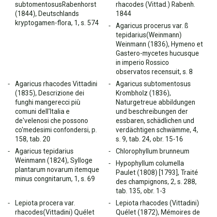
subtomentosusRabenhorst
rhacodes (Vittad.) Rabenh.
(1844), Deutschlands
1844
kryptogamen-flora, 1, s. 574
Agaricus procerus var. ß
tepidarius(Weinmann)
Weinmann (1836), Hymeno et
Gastero-mycetes hucusque
in imperio Rossico
observatos recensuit, s. 8
Agaricus rhacodes Vittadini
Agaricus subtomentosus
(1835), Descrizione dei
Krombholz (1836),
funghi mangerecci più
Naturgetreue abbildungen
comuni dell'Italia e
und beschreibungen der
de'velenosi che possono
essbaren, schädlichen und
co'medesimi confondersi, p.
verdächtigen schwämme, 4,
158, tab. 20
s. 9, tab. 24, obr. 15-16
Agaricus tepidarius
Chlorophyllum brunneum
Weinmann (1824), Sylloge
Hypophyllum columella
plantarum novarum itemque
Paulet (1808) [1793], Traité
minus congnitarum, 1, s. 69
des champignons, 2, s. 288,
tab. 135, obr. 1-3
Lepiota procera var.
Lepiota rhacodes (Vittadini)
rhacodes(Vittadini) Quélet
Quélet (1872), Mémoires de