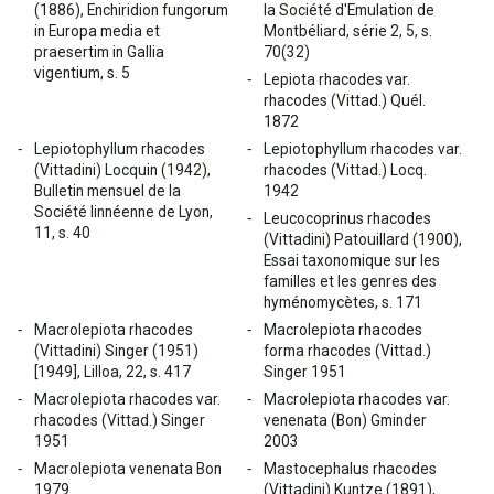
(1886), Enchiridion fungorum
la Société d'Emulation de
in Europa media et
Montbéliard, série 2, 5, s.
praesertim in Gallia
70(32)
vigentium, s. 5
Lepiota rhacodes var.
rhacodes (Vittad.) Quél.
1872
Lepiotophyllum rhacodes
Lepiotophyllum rhacodes var.
(Vittadini) Locquin (1942),
rhacodes (Vittad.) Locq.
Bulletin mensuel de la
1942
Société linnéenne de Lyon,
Leucocoprinus rhacodes
11, s. 40
(Vittadini) Patouillard (1900),
Essai taxonomique sur les
familles et les genres des
hyménomycètes, s. 171
Macrolepiota rhacodes
Macrolepiota rhacodes
(Vittadini) Singer (1951)
forma rhacodes (Vittad.)
[1949], Lilloa, 22, s. 417
Singer 1951
Macrolepiota rhacodes var.
Macrolepiota rhacodes var.
rhacodes (Vittad.) Singer
venenata (Bon) Gminder
1951
2003
Macrolepiota venenata Bon
Mastocephalus rhacodes
1979
(Vittadini) Kuntze (1891),