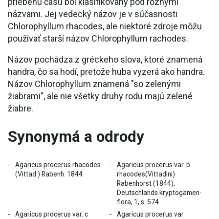
priebehu času bol klasifikovaný pod rôznymi
názvami. Jej vedecký názov je v súčasnosti
Chlorophyllum rhacodes, ale niektoré zdroje môžu
používať starší názov Chlorophyllum rachodes.
Názov pochádza z gréckeho slova, ktoré znamená
handra, čo sa hodí, pretože huba vyzerá ako handra.
Názov Chlorophyllum znamená "so zelenými
žiabrami", ale nie všetky druhy rodu majú zelené
žiabre.
Synonymá a odrody
Agaricus procerus rhacodes
Agaricus procerus var. b
(Vittad.) Rabenh. 1844
rhacodes(Vittadini)
Rabenhorst (1844),
Deutschlands kryptogamen-
flora, 1, s. 574
Agaricus procerus var. c
Agaricus procerus var.