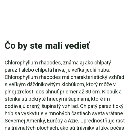
Čo by ste mali vedieť
Chlorophyllum rhacodes, známa aj ako chlpatý
parazit alebo chlpatá hriva, je veľká jedlá huba.
Chlorophyllum rhacodes má charakteristický vzhľad
s veľkým dáždnikovitým klobúkom, ktorý môže v
plnej zrelosti dosiahnuť priemer až 30 cm. Klobúk a
stonka sú pokryté hnedými šupinami, ktoré im
dodávajú drsný, šupinatý vzhľad. Chlpatý parazitický
hríb sa vyskytuje v mnohých častiach sveta vrátane
Severnej Ameriky, Európy a Ázie. Uprednostňuje rast
na trávnatých plochách, ako sú trávniky a lúky, počas