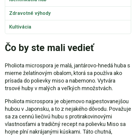
Zdravotné výhody
Kultivácia
Synonymá
Čo by ste mali vedieť
Pholiota microspora je malá, jantárovo-hnedá huba s
mierne želatínovým obalom, ktorá sa používa ako
prísada do polievky miso a nabemono. Vytvára
trsové huby v malých a veľkých množstvách.
Pholiota microspora je objemovo najpestovanejšou
hubou v Japonsku, a to z nejakého dôvodu. Považuje
sa za cennú liečivú hubu s protirakovinovými
vlastnosťami a tradičný recept na polievku Miso sa
hojne plní nakrájanými kúskami. Táto chutná,