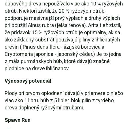
dubového dreva nepoužívalo viac ako 10 % ryžových
otrúb. Niektorí zistili, že 20 % ryžových otrúb
podporuje masívnejší prvý výplach a druhý výplach
pri použití Alnus rubra (jelša renová). Arita tiež zistil,
že prídavok 15 % ryžových otrúb je optimálny, ak sa
ako základný substrát používajú piliny z ihličnatých
drevín ( Pinus densiflora - ázijská borovica a
Cryptomeria japonica - japonský céder.) Je to jedna
z mála gurmánskych húb, ktoré dávajú značné
plodnice na dreve ihličnanov.
Výnosový potenciál
Plody pri prvom oplodnení dávajú v priemere o niečo
viac ako 1 libru. húb z 5 libier. blok pilín z tvrdého
dreva doplnený ryžovými otrubami.
Spawn Run