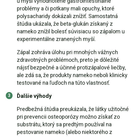
u myší vyhodnotené gastrointestinálne
problémy a či potkany mali opuchy, ktoré
polysacharidy dokázali znížiť. Samostatná
štúdia ukázala, že beta-glukán získaný z
nameko znížil bolesť súvisiacu so zápalom u
experimentálne zranených myší.
Zápal zohráva úlohu pri mnohých vážnych
zdravotných problémoch, preto je dôležité
nájsť bezpečné a účinné protizápalové liečby,
ale zdá sa, že produkty nameko neboli klinicky
testované na ľuďoch na túto vlastnosť.
Ďalšie výhody
Predbežná štúdia preukázala, že látky užitočné
pri prevencii osteoporózy možno získať zo
substrátu, ktorý sa predtým používal na
pestovanie nameko (alebo niektorého z