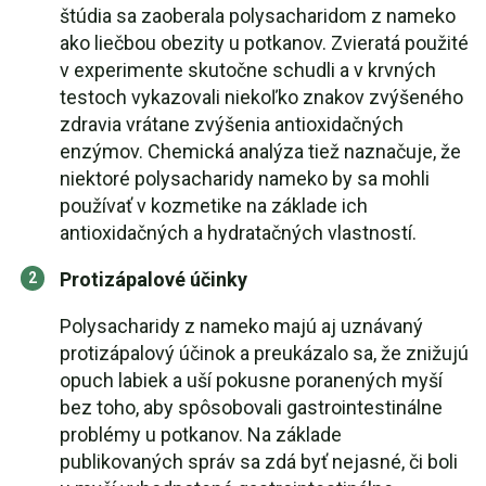
štúdia sa zaoberala polysacharidom z nameko
ako liečbou obezity u potkanov. Zvieratá použité
v experimente skutočne schudli a v krvných
testoch vykazovali niekoľko znakov zvýšeného
zdravia vrátane zvýšenia antioxidačných
enzýmov. Chemická analýza tiež naznačuje, že
niektoré polysacharidy nameko by sa mohli
používať v kozmetike na základe ich
antioxidačných a hydratačných vlastností.
Protizápalové účinky
Polysacharidy z nameko majú aj uznávaný
protizápalový účinok a preukázalo sa, že znižujú
opuch labiek a uší pokusne poranených myší
bez toho, aby spôsobovali gastrointestinálne
problémy u potkanov. Na základe
publikovaných správ sa zdá byť nejasné, či boli