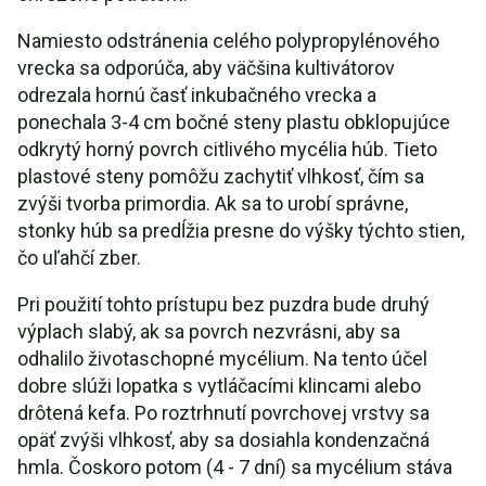
Namiesto odstránenia celého polypropylénového
vrecka sa odporúča, aby väčšina kultivátorov
odrezala hornú časť inkubačného vrecka a
ponechala 3-4 cm bočné steny plastu obklopujúce
odkrytý horný povrch citlivého mycélia húb. Tieto
plastové steny pomôžu zachytiť vlhkosť, čím sa
zvýši tvorba primordia. Ak sa to urobí správne,
stonky húb sa predĺžia presne do výšky týchto stien,
čo uľahčí zber.
Pri použití tohto prístupu bez puzdra bude druhý
výplach slabý, ak sa povrch nezvrásni, aby sa
odhalilo životaschopné mycélium. Na tento účel
dobre slúži lopatka s vytláčacími klincami alebo
drôtená kefa. Po roztrhnutí povrchovej vrstvy sa
opäť zvýši vlhkosť, aby sa dosiahla kondenzačná
hmla. Čoskoro potom (4 - 7 dní) sa mycélium stáva