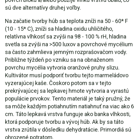
sú dve alternatívy druhej voľby.
Na začatie tvorby húb sa teplota zníži na 50 - 60* F
(10 - 15* C), zníži sa hladina oxidu uhličitého,
relatívna vlhkosť sa zvýši na 98 - 100 % rH, hladina
svetla sa zvýši na >500 luxov a povrchové mycélium
sa často zahmlieva jemným rozprašovačom vody.
Približne týždeň po vzniku sa na obnaženom
povrchu mycélia vytvoria oranžové pruhy slizu.
Kultivátor musí podporiť tvorbu tejto marmeládovo
vyzerajúcej kaše. Čoskoro potom sa v tejto
prekrývajúcej sa lepkavej hmote vytvoria a vyrastú
populácie prvokov. Tento materiál je taký pružný, že
sa môže každým potiahnutím natiahnuť na viac ako 6
cm. Táto lepkavá vrstva funguje ako banka vlhkosti,
ktorá podporuje tvorbu a vývoj húb. Ak by sa táto
vrstva zrútila v dôsledku dehydratácie. Primordiá sú
ohrozené potratom.