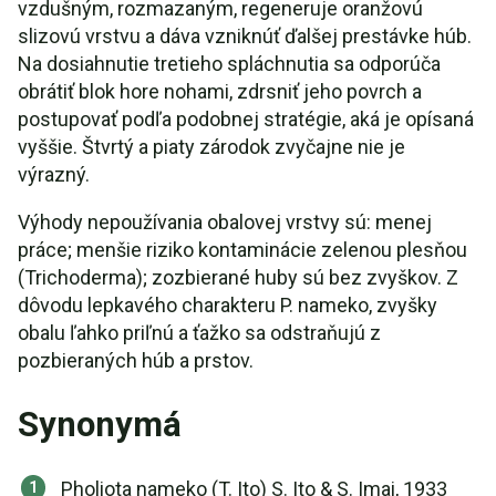
vzdušným, rozmazaným, regeneruje oranžovú
slizovú vrstvu a dáva vzniknúť ďalšej prestávke húb.
Na dosiahnutie tretieho spláchnutia sa odporúča
obrátiť blok hore nohami, zdrsniť jeho povrch a
postupovať podľa podobnej stratégie, aká je opísaná
vyššie. Štvrtý a piaty zárodok zvyčajne nie je
výrazný.
Výhody nepoužívania obalovej vrstvy sú: menej
práce; menšie riziko kontaminácie zelenou plesňou
(Trichoderma); zozbierané huby sú bez zvyškov. Z
dôvodu lepkavého charakteru P. nameko, zvyšky
obalu ľahko priľnú a ťažko sa odstraňujú z
pozbieraných húb a prstov.
Synonymá
Pholiota nameko (T. Ito) S. Ito & S. Imai, 1933