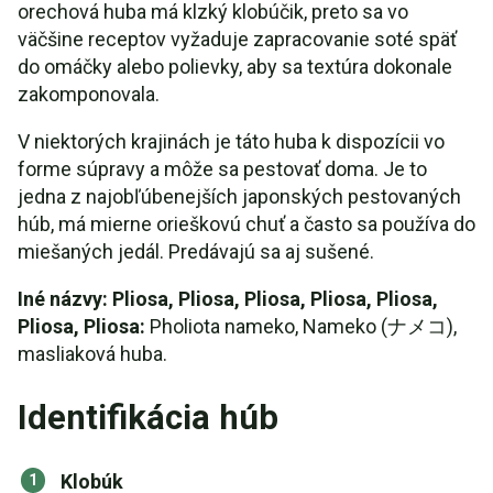
orechová huba má klzký klobúčik, preto sa vo
väčšine receptov vyžaduje zapracovanie soté späť
do omáčky alebo polievky, aby sa textúra dokonale
zakomponovala.
V niektorých krajinách je táto huba k dispozícii vo
forme súpravy a môže sa pestovať doma. Je to
jedna z najobľúbenejších japonských pestovaných
húb, má mierne orieškovú chuť a často sa používa do
miešaných jedál. Predávajú sa aj sušené.
Iné názvy: Pliosa, Pliosa, Pliosa, Pliosa, Pliosa,
Pliosa, Pliosa:
Pholiota nameko, Nameko (ナメコ),
masliaková huba.
Identifikácia húb
Klobúk