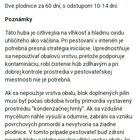
Dve plodnice za 60 dní, s odstupom 10-14 dní.
Poznámky
Táto huba je citlivejšia na vlhkosť a hladinu oxidu
uhličitého ako väčšina. Pri pestovaní v interiéri je
potrebná presná stratégia iniciácie. Uprednostňuje
sa nepoužívať obalovú vrstvu, pretože podporuje
kontamináciu, robí čistenie húb zdĺhavým a pri
dobrej kontrole prostredia v pestovateľskej
miestnosti nie je potrebná.
Ak sa nepoužije vrstva obalu, blok doplnených pilín
musí byť počas obdobia tvorby primordia vystavený
prostrediu "kondenzačnej hmly". Ak sa vzdušné
mycélium náhle vysuší a odumrie, zabráni sa vzniku
povrchových primordií a nevytvoria sa žiadne
plodnice. V tomto prípade pestovateľ buď zdrsní
povrch bloku a/alebo použije vlhkú vrstvu obalu, čo