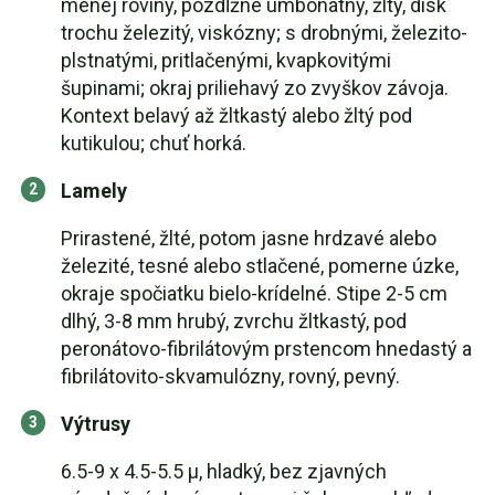
menej roviny, pozdĺžne umbonátny, žltý, disk
trochu železitý, viskózny; s drobnými, železito-
plstnatými, pritlačenými, kvapkovitými
šupinami; okraj priliehavý zo zvyškov závoja.
Kontext belavý až žltkastý alebo žltý pod
kutikulou; chuť horká.
Lamely
Prirastené, žlté, potom jasne hrdzavé alebo
železité, tesné alebo stlačené, pomerne úzke,
okraje spočiatku bielo-krídelné. Stipe 2-5 cm
dlhý, 3-8 mm hrubý, zvrchu žltkastý, pod
peronátovo-fibrilátovým prstencom hnedastý a
fibrilátovito-skvamulózny, rovný, pevný.
Výtrusy
6.5-9 x 4.5-5.5 µ, hladký, bez zjavných