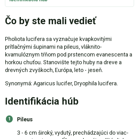
Čo by ste mali vedieť
Pholiota lucifera sa vyznačuje kvapkovitými
prítlačnými šupinami na pileus, vláknito-
kvamulóznym tŕňom pod prstencom evanescenta a
horkou chuťou. Stanovište tejto huby na dreve a
drevných zvyškoch, Európa, leto - jeseň.
Synonymá: Agaricus lucifer, Dryophila lucifera.
Identifikácia húb
Pileus
3 - 6 cm široký, vydutý, prechádzajúci do viac-