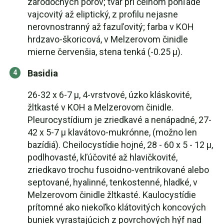
zárodočných pórov; tvar pri čelnom pohľade
vajcovitý až eliptický, z profilu nejasne
nerovnostranný až fazuľovitý; farba v KOH
hrdzavo-škoricová, v Melzerovom činidle
mierne červenšia, stena tenká (-0.25 µ).
Basidia
26-32 x 6-7 µ, 4-vrstvové, úzko kláskovité,
žltkasté v KOH a Melzerovom činidle.
Pleurocystídium je zriedkavé a nenápadné, 27-
42 x 5-7 µ klavátovo-mukrónne, (možno len
bazídiá). Cheilocystídie hojné, 28 - 60 x 5 - 12 µ,
podlhovasté, kľúčovité až hlavičkovité,
zriedkavo trochu fusoidno-ventrikované alebo
septované, hyalinné, tenkostenné, hladké, v
Melzerovom činidle žltkasté. Kaulocystídie
prítomné ako niekoľko klátovitých koncových
buniek vyrastajúcich z povrchových hýf nad