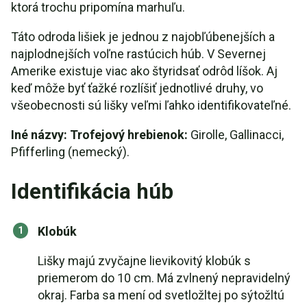
ktorá trochu pripomína marhuľu.
Táto odroda lišiek je jednou z najobľúbenejších a
najplodnejších voľne rastúcich húb. V Severnej
Amerike existuje viac ako štyridsať odrôd líšok. Aj
keď môže byť ťažké rozlíšiť jednotlivé druhy, vo
všeobecnosti sú lišky veľmi ľahko identifikovateľné.
Iné názvy: Trofejový hrebienok:
Girolle, Gallinacci,
Pfifferling (nemecký).
Identifikácia húb
Klobúk
Lišky majú zvyčajne lievikovitý klobúk s
priemerom do 10 cm. Má zvlnený nepravidelný
okraj. Farba sa mení od svetložltej po sýtožltú