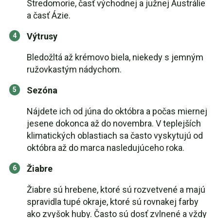
Stredomorie, časť východnej a južnej Austrálie
a časť Ázie.
Výtrusy
Bledožltá až krémovo biela, niekedy s jemným
ružovkastým nádychom.
Sezóna
Nájdete ich od júna do októbra a počas miernej
jesene dokonca až do novembra. V teplejších
klimatických oblastiach sa často vyskytujú od
októbra až do marca nasledujúceho roka.
Žiabre
Žiabre sú hrebene, ktoré sú rozvetvené a majú
spravidla tupé okraje, ktoré sú rovnakej farby
ako zvyšok huby. Často sú dosť zvlnené a vždy