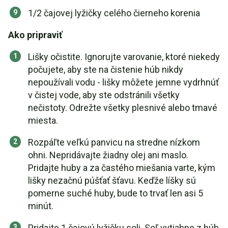
1/2 čajovej lyžičky celého čierneho korenia
Ako pripraviť
Lišky očistite. Ignorujte varovanie, ktoré niekedy
počujete, aby ste na čistenie húb nikdy
nepoužívali vodu - lišky môžete jemne vydrhnúť
v čistej vode, aby ste odstránili všetky
nečistoty. Odrežte všetky plesnivé alebo tmavé
miesta.
Rozpáľte veľkú panvicu na stredne nízkom
ohni. Nepridávajte žiadny olej ani maslo.
Pridajte huby a za častého miešania varte, kým
lišky nezačnú púšťať šťavu. Keďže líšky sú
pomerne suché huby, bude to trvať len asi 5
minút.
Pridajte 1 čajovú lyžičku soli. Soľ vytiahne z húb