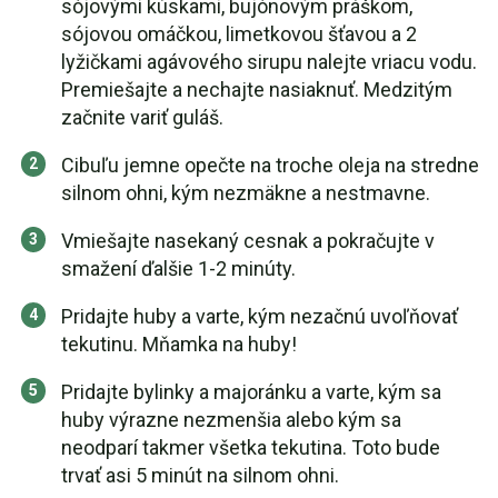
sójovými kúskami, bujónovým práškom,
sójovou omáčkou, limetkovou šťavou a 2
lyžičkami agávového sirupu nalejte vriacu vodu.
Premiešajte a nechajte nasiaknuť. Medzitým
začnite variť guláš.
Cibuľu jemne opečte na troche oleja na stredne
silnom ohni, kým nezmäkne a nestmavne.
Vmiešajte nasekaný cesnak a pokračujte v
smažení ďalšie 1-2 minúty.
Pridajte huby a varte, kým nezačnú uvoľňovať
tekutinu. Mňamka na huby!
Pridajte bylinky a majoránku a varte, kým sa
huby výrazne nezmenšia alebo kým sa
neodparí takmer všetka tekutina. Toto bude
trvať asi 5 minút na silnom ohni.