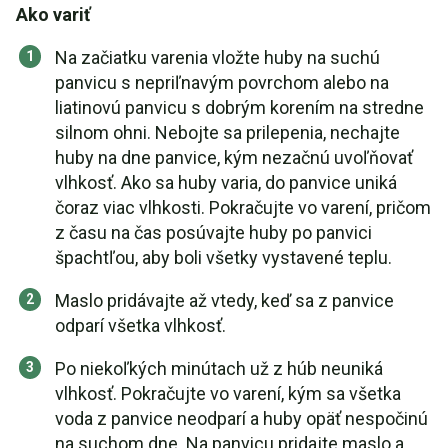
Ako variť
Na začiatku varenia vložte huby na suchú
panvicu s nepriľnavým povrchom alebo na
liatinovú panvicu s dobrým korením na stredne
silnom ohni. Nebojte sa prilepenia, nechajte
huby na dne panvice, kým nezačnú uvoľňovať
vlhkosť. Ako sa huby varia, do panvice uniká
čoraz viac vlhkosti. Pokračujte vo varení, pričom
z času na čas posúvajte huby po panvici
špachtľou, aby boli všetky vystavené teplu.
Maslo pridávajte až vtedy, keď sa z panvice
odparí všetka vlhkosť.
Po niekoľkých minútach už z húb neuniká
vlhkosť. Pokračujte vo varení, kým sa všetka
voda z panvice neodparí a huby opäť nespočinú
na suchom dne. Na panvicu pridajte maslo a