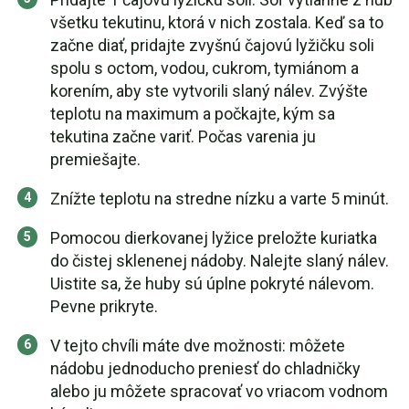
všetku tekutinu, ktorá v nich zostala. Keď sa to
začne diať, pridajte zvyšnú čajovú lyžičku soli
spolu s octom, vodou, cukrom, tymiánom a
korením, aby ste vytvorili slaný nálev. Zvýšte
teplotu na maximum a počkajte, kým sa
tekutina začne variť. Počas varenia ju
premiešajte.
Znížte teplotu na stredne nízku a varte 5 minút.
Pomocou dierkovanej lyžice preložte kuriatka
do čistej sklenenej nádoby. Nalejte slaný nálev.
Uistite sa, že huby sú úplne pokryté nálevom.
Pevne prikryte.
V tejto chvíli máte dve možnosti: môžete
nádobu jednoducho preniesť do chladničky
alebo ju môžete spracovať vo vriacom vodnom