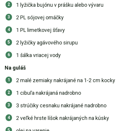
1 lyžička bujónu v prášku alebo vývaru
2 PL sójovej omáčky
1 PL limetkovej šťavy
2 lyžičky agávového sirupu
1 šálka vriacej vody
Na guláš
2 malé zemiaky nakrájané na 1-2 cm kocky
1 cibuľa nakrájaná nadrobno
3 strúčiky cesnaku nakrájané nadrobno
2 veľké hrste líšok nakrájaných na kúsky
olej na varenie