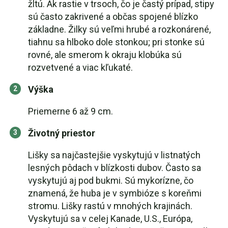
žltú. Ak rastie v trsoch, čo je častý prípad, stipy
sú často zakrivené a občas spojené blízko
základne. Žilky sú veľmi hrubé a rozkonárené,
tiahnu sa hlboko dole stonkou; pri stonke sú
rovné, ale smerom k okraju klobúka sú
rozvetvené a viac kľukaté.
Výška
Priemerne 6 až 9 cm.
Životný priestor
Lišky sa najčastejšie vyskytujú v listnatých
lesných pôdach v blízkosti dubov. Často sa
vyskytujú aj pod bukmi. Sú mykorízne, čo
znamená, že huba je v symbióze s koreňmi
stromu. Lišky rastú v mnohých krajinách.
Vyskytujú sa v celej Kanade, U.S., Európa,