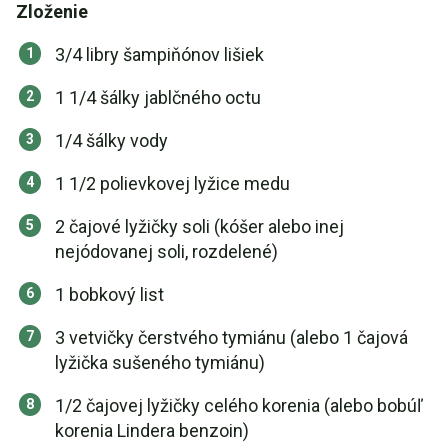
Zloženie
3/4 libry šampiňónov lišiek
1 1/4 šálky jablčného octu
1/4 šálky vody
1 1/2 polievkovej lyžice medu
2 čajové lyžičky soli (kóšer alebo inej
nejódovanej soli, rozdelené)
1 bobkový list
3 vetvičky čerstvého tymiánu (alebo 1 čajová
lyžička sušeného tymiánu)
1/2 čajovej lyžičky celého korenia (alebo bobúľ
korenia Lindera benzoin)