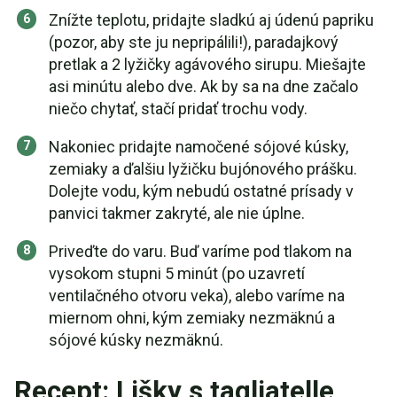
Znížte teplotu, pridajte sladkú aj údenú papriku
(pozor, aby ste ju nepripálili!), paradajkový
pretlak a 2 lyžičky agávového sirupu. Miešajte
asi minútu alebo dve. Ak by sa na dne začalo
niečo chytať, stačí pridať trochu vody.
Nakoniec pridajte namočené sójové kúsky,
zemiaky a ďalšiu lyžičku bujónového prášku.
Dolejte vodu, kým nebudú ostatné prísady v
panvici takmer zakryté, ale nie úplne.
Priveďte do varu. Buď varíme pod tlakom na
vysokom stupni 5 minút (po uzavretí
ventilačného otvoru veka), alebo varíme na
miernom ohni, kým zemiaky nezmäknú a
sójové kúsky nezmäknú.
Recept: Lišky s tagliatelle