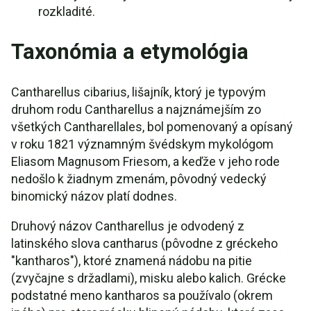
rozkladité.
Taxonómia a etymológia
Cantharellus cibarius, lišajník, ktorý je typovým
druhom rodu Cantharellus a najznámejším zo
všetkých Cantharellales, bol pomenovaný a opísaný
v roku 1821 významným švédskym mykológom
Eliasom Magnusom Friesom, a keďže v jeho rode
nedošlo k žiadnym zmenám, pôvodný vedecký
binomický názov platí dodnes.
Druhový názov Cantharellus je odvodený z
latinského slova cantharus (pôvodne z gréckeho
"kantharos"), ktoré znamená nádobu na pitie
(zvyčajne s držadlami), misku alebo kalich. Grécke
podstatné meno kantharos sa používalo (okrem