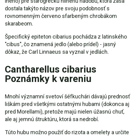
iného) pre starogrécku hlinenú nádobu, ktorá zasa
dostala takýto názov pre svoju podobnosť s
rovnomenným červeno sfarbeným chrobákom
skarabeom.
Špecifický epiteton cibarius pochádza z latinského
"cibus", čo znamená jedlo (alebo prídel) - jasný
dôkaz, že Carl Linnaeus sa vyznal v jedlách.
Cantharellus cibarius
Poznámky k vareniu
Mnohí významní svetoví šéfkuchári dávajú prednosť
liškám pred všetkými ostatnými hubami (dokonca aj
pred Morellami), pretože majú nielen úžasnú chuť,
ale aj jemnú štruktúru, ktorá sa nedrobí.
Túto hubu možno použiť do rizota a omelety a určite