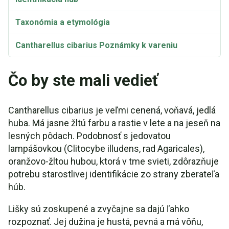
Taxonómia a etymológia
Cantharellus cibarius Poznámky k vareniu
Recept: Najlepší spôsob prípravy šampiňónov
Čo by ste mali vedieť
lišajníkov
Recept: Guláš z divokých húb lišiek
Cantharellus cibarius je veľmi cenená, voňavá, jedlá
huba. Má jasne žltú farbu a rastie v lete a na jeseň na
Recept: Lišky s tagliatelle
lesných pôdach. Podobnosť s jedovatou
Recept: Nakladané lišky
lampášovkou (Clitocybe illudens, rad Agaricales),
oranžovo-žltou hubou, ktorá v tme svieti, zdôrazňuje
Recept: Odstráňte tymián
potrebu starostlivej identifikácie zo strany zberateľa
húb.
Lišky sú zoskupené a zvyčajne sa dajú ľahko
rozpoznať. Jej dužina je hustá, pevná a má vôňu,