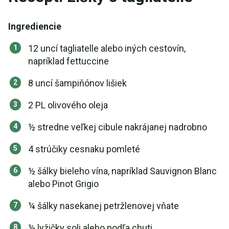
Ingrediencie
12 uncí tagliatelle alebo iných cestovín,
napríklad fettuccine
8 uncí šampiňónov lišiek
2 PL olivového oleja
½ stredne veľkej cibule nakrájanej nadrobno
4 strúčiky cesnaku pomleté
½ šálky bieleho vína, napríklad Sauvignon Blanc
alebo Pinot Grigio
¼ šálky nasekanej petržlenovej vňate
½ lyžičky soli alebo podľa chuti