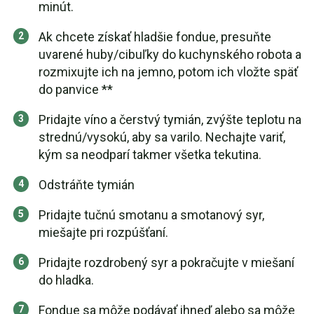
minút.
Ak chcete získať hladšie fondue, presuňte
uvarené huby/cibuľky do kuchynského robota a
rozmixujte ich na jemno, potom ich vložte späť
do panvice **
Pridajte víno a čerstvý tymián, zvýšte teplotu na
strednú/vysokú, aby sa varilo. Nechajte variť,
kým sa neodparí takmer všetka tekutina.
Odstráňte tymián
Pridajte tučnú smotanu a smotanový syr,
miešajte pri rozpúšťaní.
Pridajte rozdrobený syr a pokračujte v miešaní
do hladka.
Fondue sa môže podávať ihneď alebo sa môže