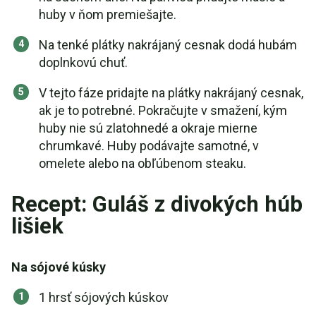
huby v ňom premiešajte.
Na tenké plátky nakrájaný cesnak dodá hubám
doplnkovú chuť.
V tejto fáze pridajte na plátky nakrájaný cesnak,
ak je to potrebné. Pokračujte v smažení, kým
huby nie sú zlatohnedé a okraje mierne
chrumkavé. Huby podávajte samotné, v
omelete alebo na obľúbenom steaku.
Recept: Guláš z divokých húb
lišiek
Na sójové kúsky
1 hrsť sójových kúskov