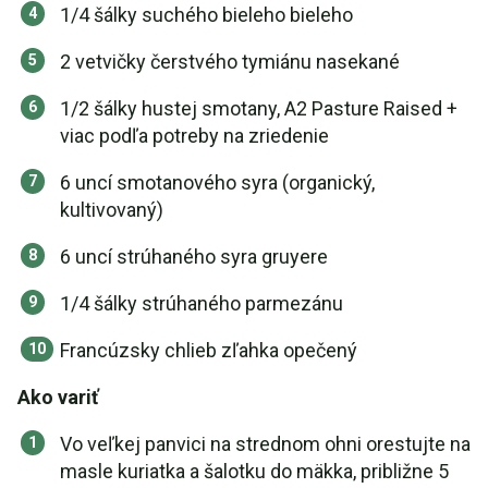
1/4 šálky suchého bieleho bieleho
2 vetvičky čerstvého tymiánu nasekané
1/2 šálky hustej smotany, A2 Pasture Raised +
viac podľa potreby na zriedenie
6 uncí smotanového syra (organický,
kultivovaný)
6 uncí strúhaného syra gruyere
1/4 šálky strúhaného parmezánu
Francúzsky chlieb zľahka opečený
Ako variť
Vo veľkej panvici na strednom ohni orestujte na
masle kuriatka a šalotku do mäkka, približne 5