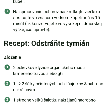
kúpeli.
Na spracovanie pohárov naskrutkujte viečko a
spracujte vo vriacom vodnom kúpeli počas 15
minút (ak konzervujete vo vysokej nadmorskej
výške, čas upravte).
Recept: Odstráňte tymián
Zloženie
2 polievkové lyžice organického masla
kŕmeného trávou alebo ghí
1 až 2 šálky očistených húb lišajníkov & nahrubo
nakrájaným
1 stredne veľkú šalotku nakrájanú nadrobno