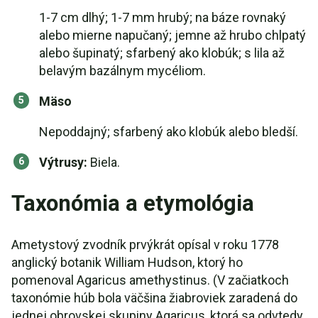
1-7 cm dlhý; 1-7 mm hrubý; na báze rovnaký
alebo mierne napučaný; jemne až hrubo chlpatý
alebo šupinatý; sfarbený ako klobúk; s lila až
belavým bazálnym mycéliom.
Mäso
Nepoddajný; sfarbený ako klobúk alebo bledší.
Výtrusy:
Biela.
Taxonómia a etymológia
Ametystový zvodník prvýkrát opísal v roku 1778
anglický botanik William Hudson, ktorý ho
pomenoval Agaricus amethystinus. (V začiatkoch
taxonómie húb bola väčšina žiabroviek zaradená do
jednej obrovskej skupiny Agaricus, ktorá sa odvtedy