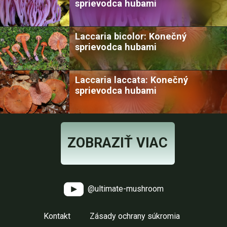
sprievodca hubami
Laccaria bicolor: Konečný
sprievodca hubami
Laccaria laccata: Konečný
sprievodca hubami
ZOBRAZIŤ VIAC
@ultimate-mushroom
Kontakt
Zásady ochrany súkromia