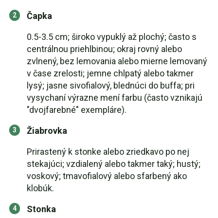
Čapka
0.5-3.5 cm; široko vypuklý až plochý; často s
centrálnou priehlbinou; okraj rovný alebo
zvlnený, bez lemovania alebo mierne lemovaný
v čase zrelosti; jemne chlpatý alebo takmer
lysý; jasne sivofialový, blednúci do buffa; pri
vysychaní výrazne mení farbu (často vznikajú
"dvojfarebné" exempláre).
Žiabrovka
Prirastený k stonke alebo zriedkavo po nej
stekajúci; vzdialený alebo takmer taký; hustý;
voskový; tmavofialový alebo sfarbený ako
klobúk.
Stonka