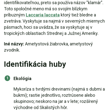
identifikovateľnou, preto sa používa názov "klamár".
Toto spoločné meno má so svojím blízkym
príbuzným
Laccaria laccata
ktorý tiež bledne a
zvetráva. Vyskytuje sa najmä v severných miernych
pásmach, hoci sa uvádza, že sa vyskytuje aj v
tropických oblastiach Strednej a Južnej Ameriky.
Iné názvy:
Ametystová žiabrovka, ametystový
zvodník.
Identifikácia huby
Ekológia
Mykoríza s tvrdými drevinami (najmä s dubmi a
bukmi); rastie jednotlivo, roztrúsene alebo
skupinovo; neskoro na jar a v lete; rozšírený
východne od Skalistých hôr.