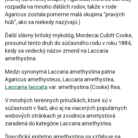
rozpadla na mnoho ďalších rodov, takže v rode
Agaricus zostala pomerne malá skupina "pravých
húb", ako sa niekedy nazývajú.)
Ďalší slávny britský mykológ, Mordecai Cubitt Cooke,
presunul tento druh do súčasného rodu v roku 1884,
kedy sa vedecký názov zmenil na Laccaria
amethystina.
Medzi synonymá Laccaria amethystina patria
Agaricus amethysteus, Laccaria amethystea,
Laccaria laccata
var. amethystina (Cooke) Rea.
V mnohých terénnych príručkách, ktoré sú v
súčasnosti v tlači, ako aj na viacerých populárnych
webových stránkach je zvodnica ametystová
zaradená do kategórie Laccaria amethystea.
Špecifický epiteton amethystina sa vzťahuje na