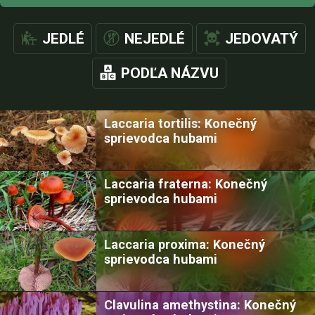
JEDLÉ
NEJEDLÉ
JEDOVATÝ
PODĽA NÁZVU
Laccaria tortilis: Konečný
sprievodca hubami
Laccaria fraterna: Konečný
sprievodca hubami
Laccaria proxima: Konečný
sprievodca hubami
Clavulina amethystina: Konečný