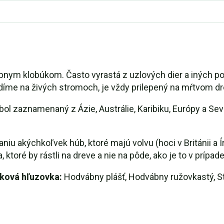
bnym klobúkom. Často vyrastá z uzlových dier a iných p
vidíme na živých stromoch, je vždy prilepený na mŕtvom dr
ý bol zaznamenaný z Ázie, Austrálie, Karibiku, Európy a Se
niu akýchkoľvek húb, ktoré majú volvu (hoci v Británii a Í
toré by rástli na dreve a nie na pôde, ako je to v prípad
vková hľuzovka:
Hodvábny plášť, Hodvábny ružovkastý, St