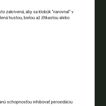
to zakrivená, aby sa klobúk "narovnal" v
ená hustou, bielou až žltkastou alebo
ranú schopnosťou inhibovať peroxidáciu