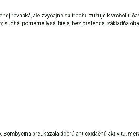
nej rovnaká, ale zvyčajne sa trochu zužuje k vrcholu; čas
 suchá; pomerne lysá; biela; bez prstenca; základňa obal
V. Bombycina preukázala dobrú antioxidačnú aktivitu, me