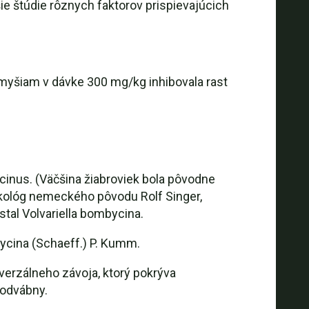
ie štúdie rôznych faktorov prispievajúcich
 myšiam v dávke 300 mg/kg inhibovala rast
cinus. (Väčšina žiabroviek bola pôvodne
ykológ nemeckého pôvodu Rolf Singer,
stal Volvariella bombycina.
ycina (Schaeff.) P. Kumm.
verzálneho závoja, ktorý pokrýva
hodvábny.