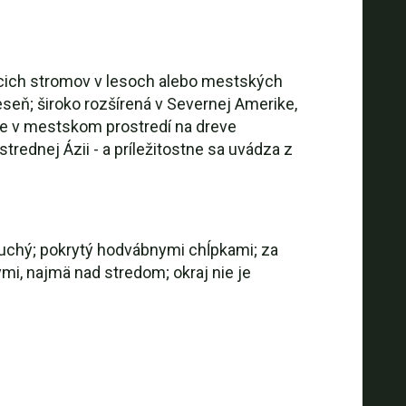
acich stromov v lesoch alebo mestských
eseň; široko rozšírená v Severnej Amerike,
je v mestskom prostredí na dreve
trednej Ázii - a príležitostne sa uvádza z
suchý; pokrytý hodvábnymi chĺpkami; za
mi, najmä nad stredom; okraj nie je