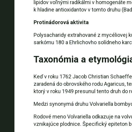
lipidov voľnými radikálmi v homogenáte moz
k hladine antioxidantov v tomto druhu (Ba
Protinádorová aktivita
Polysacharidy extrahované z mycéliovej k
sarkómu 180 a Ehrlichovho solídneho karci
Taxonómia a etymológi
Keď v roku 1762 Jacob Christian Schaeffer
zaradená do obrovského rodu Agaricus, te
ktorý v roku 1949 presunul tento druh do r
Medzi synonymá druhu Volvariella bombyci
Rodové meno Volvariella odkazuje na volvu
vznikajúce plodnice. Špecifický epiteto