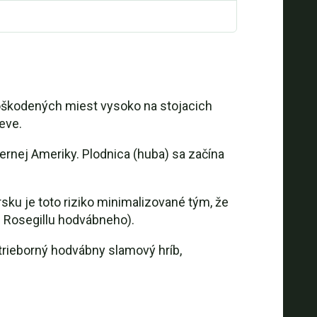
oškodených miest vysoko na stojacich
eve.
vernej Ameriky. Plodnica (huba) sa začína
rsku je toto riziko minimalizované tým, že
e Rosegillu hodvábneho).
rieborný hodvábny slamový hríb,