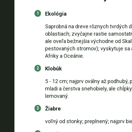
Ekológia
Saprobná na dreve rôznych tvrdých d
oblastiach; zvyčajne rastie samostatn
ale oveľa bežnejšia východne od Skal
pestovaných stromov); vyskytuje sa aj
Afriky a Oceánie.
Klobúk
5 - 12 cm; najprv oválny až podhubý,
mladi a čerstva snehobiely, ale chĺpk
lemovaný.
Žiabre
voľný od stonky; preplnený; najprv bie