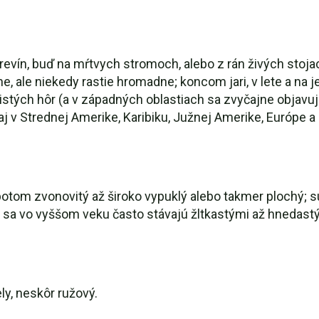
revín, buď na mŕtvych stromoch, alebo z rán živých stoj
e, ale niekedy rastie hromadne; koncom jari, v lete a na j
istých hôr (a v západných oblastiach sa zvyčajne objavu
 v Strednej Amerike, Karibiku, Južnej Amerike, Európe a s
 potom zvonovitý až široko vypuklý alebo takmer plochý; 
y sa vo vyššom veku často stávajú žltkastými až hnedastý
ly, neskôr ružový.