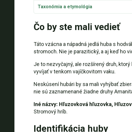
Taxonómia a etymológia
Čo by ste mali vedieť
Táto vzácna a nápadná jedlá huba s hodvá
stromoch. Nie je parazitický, a aj keď ho 
Je to nezvyčajný, ale rozšírený druh, ktor
vyvíjať v tenkom vajíčkovitom vaku.
Neskúsení hubári by sa mali vyhýbať zbiera
nie sú zaznamenané žiadne druhy Amanita, k
Iné názvy: Hľuzovková hľuzovka, Hľuzo
Stromový hríb.
Identifikácia huby