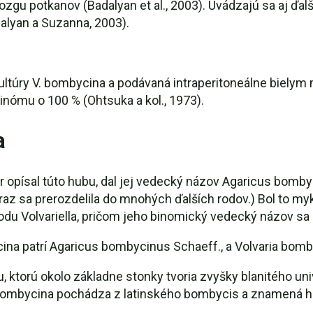
gu potkanov (Badalyan et al., 2003). Uvádzajú sa aj ďalš
dalyan a Suzanna, 2003).
ultúry V. bombycina a podávaná intraperitoneálne bielym
nómu o 100 % (Ohtsuka a kol., 1973).
a
 opísal túto hubu, dal jej vedecký názov Agaricus bomby
raz sa prerozdelila do mnohých ďalších rodov.) Bol to m
odu Volvariella, pričom jeho binomický vedecký názov sa 
na patrí Agaricus bombycinus Schaeff., a Volvaria bomb
, ktorú okolo základne stonky tvoria zvyšky blanitého uni
n bombycina pochádza z latinského bombycis a znamená 