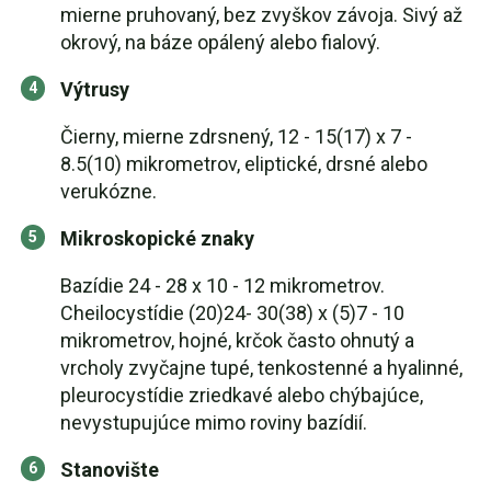
mierne pruhovaný, bez zvyškov závoja. Sivý až
okrový, na báze opálený alebo fialový.
Výtrusy
Čierny, mierne zdrsnený, 12 - 15(17) x 7 -
8.5(10) mikrometrov, eliptické, drsné alebo
verukózne.
Mikroskopické znaky
Bazídie 24 - 28 x 10 - 12 mikrometrov.
Cheilocystídie (20)24- 30(38) x (5)7 - 10
mikrometrov, hojné, krčok často ohnutý a
vrcholy zvyčajne tupé, tenkostenné a hyalinné,
pleurocystídie zriedkavé alebo chýbajúce,
nevystupujúce mimo roviny bazídií.
Stanovište