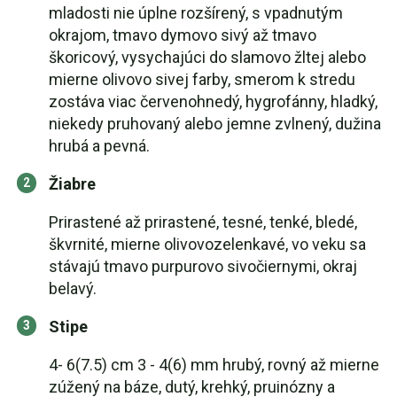
mladosti nie úplne rozšírený, s vpadnutým
okrajom, tmavo dymovo sivý až tmavo
škoricový, vysychajúci do slamovo žltej alebo
mierne olivovo sivej farby, smerom k stredu
zostáva viac červenohnedý, hygrofánny, hladký,
niekedy pruhovaný alebo jemne zvlnený, dužina
hrubá a pevná.
Žiabre
Prirastené až prirastené, tesné, tenké, bledé,
škvrnité, mierne olivovozelenkavé, vo veku sa
stávajú tmavo purpurovo sivočiernymi, okraj
belavý.
Stipe
4- 6(7.5) cm 3 - 4(6) mm hrubý, rovný až mierne
zúžený na báze, dutý, krehký, pruinózny a