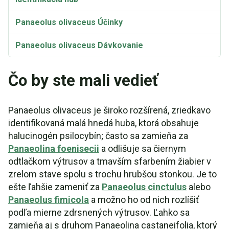
Panaeolus olivaceus Účinky
Panaeolus olivaceus Dávkovanie
Čo by ste mali vedieť
Panaeolus olivaceus je široko rozšírená, zriedkavo
identifikovaná malá hnedá huba, ktorá obsahuje
halucinogén psilocybín; často sa zamieňa za
Panaeolina foenisecii
a odlišuje sa čiernym
odtlačkom výtrusov a tmavším sfarbením žiabier v
zrelom stave spolu s trochu hrubšou stonkou. Je to
ešte ľahšie zameniť za
Panaeolus cinctulus
alebo
Panaeolus fimicola
a možno ho od nich rozlíšiť
podľa mierne zdrsnených výtrusov. Ľahko sa
zamieňa aj s druhom Panaeolina castaneifolia, ktorý