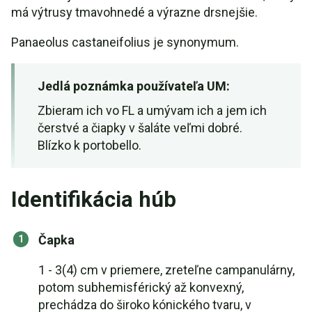
má výtrusy tmavohnedé a výrazne drsnejšie.
Panaeolus castaneifolius je synonymum.
Jedlá poznámka používateľa UM:
Zbieram ich vo FL a umývam ich a jem ich
čerstvé a čiapky v šaláte veľmi dobré.
Blízko k portobello.
Identifikácia húb
Čapka
1 - 3(4) cm v priemere, zreteľne campanulárny,
potom subhemisférický až konvexný,
prechádza do široko kónického tvaru, v