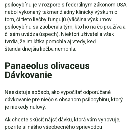
psilocybínu je v rozpore s federálnym zákonom USA,
nebol vykonaný takmer žiadny klinický výskum o
tom, či tieto liečby fungujú (väčšina výskumov
psilocybínu sa zaoberala tým, kto ho na čo používa a
či sám uvádza úspech). Niektorí užívatelia však
tvrdia, že im látka pomohla aj vtedy, keď
štandardnejšia liečba nemohla.
Panaeolus olivaceus
Dávkovanie
Neexistuje spôsob, ako vypočítať odporúčané
dávkovanie pre niečo s obsahom psilocybínu, ktorý
je niekedy nulový.
Ak chcete skúsiť nájsť dávku, ktorá vám vyhovuje,
pozrite si nášho všeobecného sprievodcu