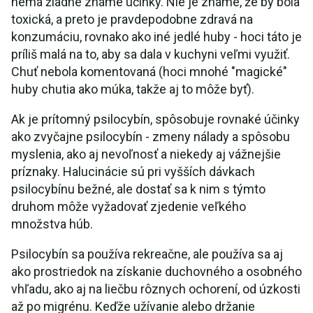
nemá žiadne známe účinky. Nie je známe, že by bola
toxická, a preto je pravdepodobne zdravá na
konzumáciu, rovnako ako iné jedlé huby - hoci táto je
príliš malá na to, aby sa dala v kuchyni veľmi využiť.
Chuť nebola komentovaná (hoci mnohé "magické"
huby chutia ako múka, takže aj to môže byť).
Ak je prítomný psilocybín, spôsobuje rovnaké účinky
ako zvyčajne psilocybín - zmeny nálady a spôsobu
myslenia, ako aj nevoľnosť a niekedy aj vážnejšie
príznaky. Halucinácie sú pri vyšších dávkach
psilocybínu bežné, ale dostať sa k nim s týmto
druhom môže vyžadovať zjedenie veľkého
množstva húb.
Psilocybín sa používa rekreačne, ale používa sa aj
ako prostriedok na získanie duchovného a osobného
vhľadu, ako aj na liečbu rôznych ochorení, od úzkosti
až po migrénu. Keďže užívanie alebo držanie