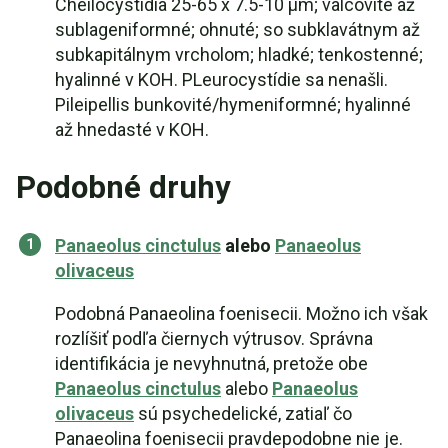
Cheilocystidia 25-65 x 7.5-10 µm; valcovité až
sublageniformné; ohnuté; so subklavátnym až
subkapitálnym vrcholom; hladké; tenkostenné;
hyalinné v KOH. PLeurocystídie sa nenašli.
Pileipellis bunkovité/hymeniformné; hyalinné
až hnedasté v KOH.
Podobné druhy
Panaeolus cinctulus
alebo
Panaeolus
olivaceus
Podobná Panaeolina foenisecii. Možno ich však
rozlíšiť podľa čiernych výtrusov. Správna
identifikácia je nevyhnutná, pretože obe
Panaeolus cinctulus
alebo
Panaeolus
olivaceus
sú psychedelické, zatiaľ čo
Panaeolina foenisecii pravdepodobne nie je.