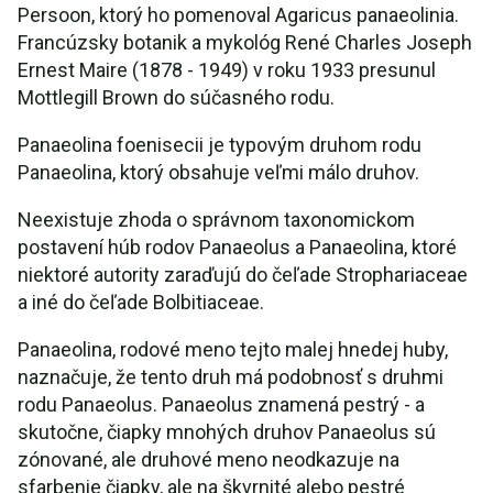
Persoon, ktorý ho pomenoval Agaricus panaeolinia.
Francúzsky botanik a mykológ René Charles Joseph
Ernest Maire (1878 - 1949) v roku 1933 presunul
Mottlegill Brown do súčasného rodu.
Panaeolina foenisecii je typovým druhom rodu
Panaeolina, ktorý obsahuje veľmi málo druhov.
Neexistuje zhoda o správnom taxonomickom
postavení húb rodov Panaeolus a Panaeolina, ktoré
niektoré autority zaraďujú do čeľade Strophariaceae
a iné do čeľade Bolbitiaceae.
Panaeolina, rodové meno tejto malej hnedej huby,
naznačuje, že tento druh má podobnosť s druhmi
rodu Panaeolus. Panaeolus znamená pestrý - a
skutočne, čiapky mnohých druhov Panaeolus sú
zónované, ale druhové meno neodkazuje na
sfarbenie čiapky, ale na škvrnité alebo pestré