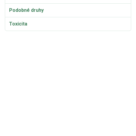
Podobné druhy
Toxicita
Taxonómia a etymológia
Synonymá