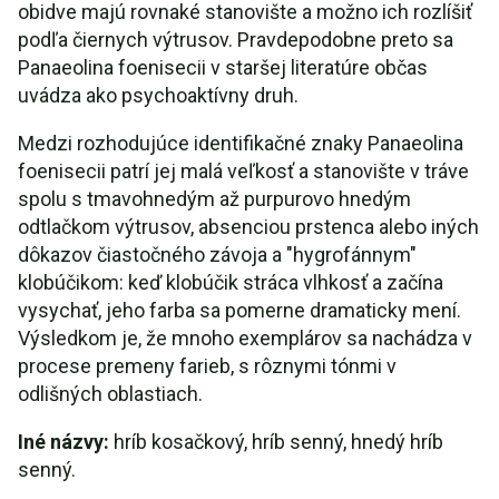
obidve majú rovnaké stanovište a možno ich rozlíšiť
podľa čiernych výtrusov. Pravdepodobne preto sa
Panaeolina foenisecii v staršej literatúre občas
uvádza ako psychoaktívny druh.
Medzi rozhodujúce identifikačné znaky Panaeolina
foenisecii patrí jej malá veľkosť a stanovište v tráve
spolu s tmavohnedým až purpurovo hnedým
odtlačkom výtrusov, absenciou prstenca alebo iných
dôkazov čiastočného závoja a "hygrofánnym"
klobúčikom: keď klobúčik stráca vlhkosť a začína
vysychať, jeho farba sa pomerne dramaticky mení.
Výsledkom je, že mnoho exemplárov sa nachádza v
procese premeny farieb, s rôznymi tónmi v
odlišných oblastiach.
Iné názvy:
hríb kosačkový, hríb senný, hnedý hríb
senný.