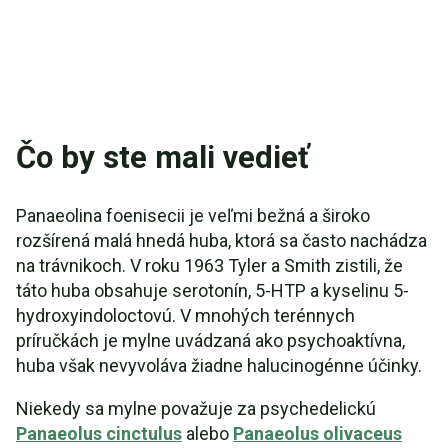
Čo by ste mali vedieť
Panaeolina foenisecii je veľmi bežná a široko
rozšírená malá hnedá huba, ktorá sa často nachádza
na trávnikoch. V roku 1963 Tyler a Smith zistili, že
táto huba obsahuje serotonín, 5-HTP a kyselinu 5-
hydroxyindoloctovú. V mnohých terénnych
príručkách je mylne uvádzaná ako psychoaktívna,
huba však nevyvoláva žiadne halucinogénne účinky.
Niekedy sa mylne považuje za psychedelickú
Panaeolus cinctulus
alebo
Panaeolus olivaceus