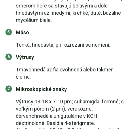
smerom hore sa stávajú belavými a dole
hnedastými až hnedými; krehké; duté; bazálne
mycélium biele.
Mäso
Tenká; hnedastá; pri rozrezaní sa nemení.
Výtrusy
Tmavohnedá až fialovohnedá alebo takmer
čierna.
Mikroskopické znaky
Výtrusy 13-18 x 7-10 µm; subamigdaliformné; s
veľkým pórom (2 µm); verukózne;
červenohnedé a unigutulárne v KOH;
dextrinoidné. Basidia 4-sterigmate.