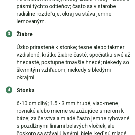
pásmi týchto odtieňov; často sa v starobe
radiálne rozdeľuje; okraj sa stáva jemne
lemovaným.
Žiabre
Úzko prirastené k stonke; tesne alebo takmer
vzdialené; krátke žiabre časté; spočiatku sivé až
hnedasté, postupne tmavšie hnedé; niekedy so
škvrnitým vzhľadom; niekedy s bledými
okrajmi.
Stonka
6-10 cm dlhý; 1.5 - 3 mm hrubé; viac-menej
rovnaké alebo mierne sa zužujúce smerom k
báze; za čerstva a mladé často jemne ryhované
s pozdĺžnymi líniami belavých vločiek, ale
čoskoro sa stávajú lysými; biele, keď sú mladé,