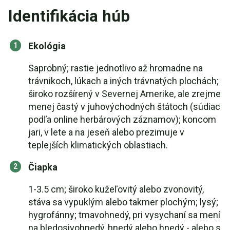
Identifikácia húb
Ekológia
Saprobný; rastie jednotlivo až hromadne na
trávnikoch, lúkach a iných trávnatých plochách;
široko rozšírený v Severnej Amerike, ale zrejme
menej častý v juhovýchodných štátoch (súdiac
podľa online herbárových záznamov); koncom
jari, v lete a na jeseň alebo prezimuje v
teplejších klimatických oblastiach.
Čiapka
1-3.5 cm; široko kužeľovitý alebo zvonovitý,
stáva sa vypuklým alebo takmer plochým; lysý;
hygrofánny; tmavohnedý, pri vysychaní sa mení
na bledosivohnedý, hnedý alebo hnedý - alebo s