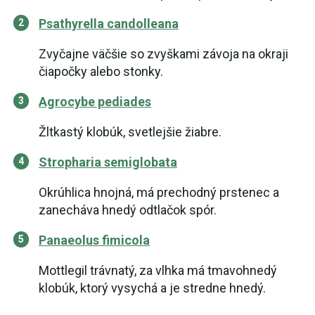
Psathyrella candolleana
Zvyčajne väčšie so zvyškami závoja na okraji
čiapočky alebo stonky.
Agrocybe pediades
Žltkastý klobúk, svetlejšie žiabre.
Stropharia semiglobata
Okrúhlica hnojná, má prechodný prstenec a
zanecháva hnedý odtlačok spór.
Panaeolus fimicola
Mottlegil trávnatý, za vlhka má tmavohnedý
klobúk, ktorý vysychá a je stredne hnedý.