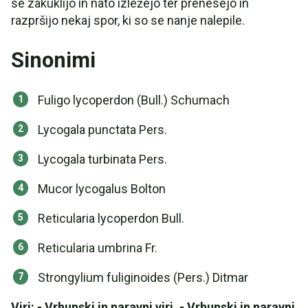
se zakuklijo in nato izležejo ter prenesejo in
razpršijo nekaj spor, ki so se nanje nalepile.
Sinonimi
Fuligo lycoperdon (Bull.) Schumach
Lycogala punctata Pers.
Lycogala turbinata Pers.
Mucor lycogalus Bolton
Reticularia lycoperdon Bull.
Reticularia umbrina Fr.
Strongylium fuliginoides (Pers.) Ditmar
Viri: - Vrhunski in naravni viri, - Vrhunski in naravni