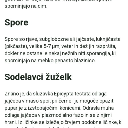
spominjajo na dim.
Spore
Spore so rjave, subglobozne ali jajčaste, luknjičaste
(pikčaste), velike 5-7 µm, veter in dež jih razpršita,
dokler ne ostane le nekaj nežnih niti sporangija, ki
spominjajo na mehko penasto blazinico.
Sodelavci žuželk
Znano je, da sluzavka Epicypta testata odlaga
jajčeca v maso spor, pri čemer je mogoče opaziti
puparije z izstopajočimi konicami. Odrasla muha
odlaga jajčeca v plazmodialno fazo in se z njimi
hrani. Iz ličinke se izležejo črvjem podobne ličinke, ki