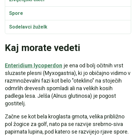
Spore
Sodelavci žuželk
Sinonimi
Kaj morate vedeti
Enteridium lycoperdon
je ena od bolj očitnih vrst
sluzaste plesni (Myxogastria), ki jo običajno vidimo v
razmnoževalni fazi kot belo "oteklino" na stoječih
odmrlih drevesih spomladi ali na velikih kosih
padlega lesa. Jelša (Alnus glutinosa) je pogost
gostitelj.
Začne se kot bela kroglasta gmota, velika približno
pol žogice za golf, nato pa se razvije srebrno-siva
papirnata lupina, pod katero se razvijejo rjave spore.