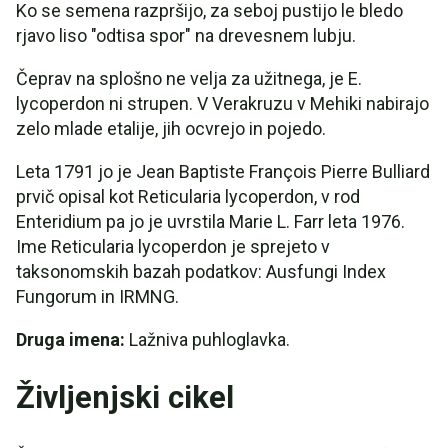
Ko se semena razpršijo, za seboj pustijo le bledo
rjavo liso "odtisa spor" na drevesnem lubju.
Čeprav na splošno ne velja za užitnega, je E.
lycoperdon ni strupen. V Verakruzu v Mehiki nabirajo
zelo mlade etalije, jih ocvrejo in pojedo.
Leta 1791 jo je Jean Baptiste François Pierre Bulliard
prvič opisal kot Reticularia lycoperdon, v rod
Enteridium pa jo je uvrstila Marie L. Farr leta 1976.
Ime Reticularia lycoperdon je sprejeto v
taksonomskih bazah podatkov: Ausfungi Index
Fungorum in IRMNG.
Druga imena:
Lažniva puhloglavka.
Življenjski cikel