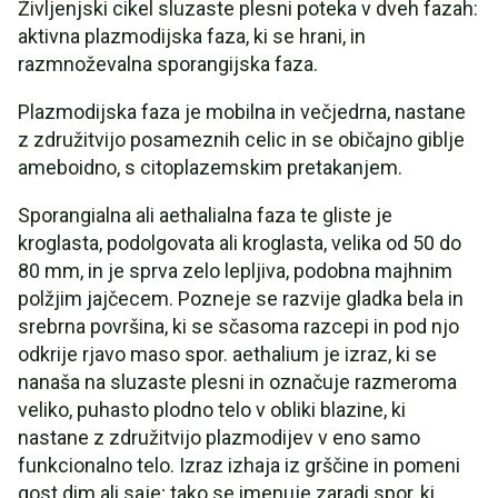
Življenjski cikel sluzaste plesni poteka v dveh fazah:
aktivna plazmodijska faza, ki se hrani, in
razmnoževalna sporangijska faza.
Plazmodijska faza je mobilna in večjedrna, nastane
z združitvijo posameznih celic in se običajno giblje
ameboidno, s citoplazemskim pretakanjem.
Sporangialna ali aethalialna faza te gliste je
kroglasta, podolgovata ali kroglasta, velika od 50 do
80 mm, in je sprva zelo lepljiva, podobna majhnim
polžjim jajčecem. Pozneje se razvije gladka bela in
srebrna površina, ki se sčasoma razcepi in pod njo
odkrije rjavo maso spor. aethalium je izraz, ki se
nanaša na sluzaste plesni in označuje razmeroma
veliko, puhasto plodno telo v obliki blazine, ki
nastane z združitvijo plazmodijev v eno samo
funkcionalno telo. Izraz izhaja iz grščine in pomeni
gost dim ali saje; tako se imenuje zaradi spor, ki