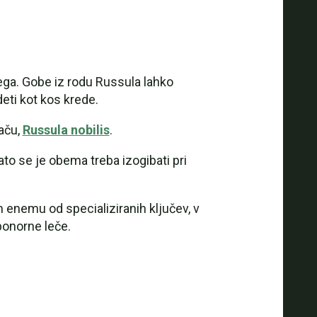
gega. Gobe iz rodu Russula lahko
deti kot kos krede.
aču,
Russula nobilis
.
to se je obema treba izogibati pri
 enemu od specializiranih ključev, v
ponorne leče.