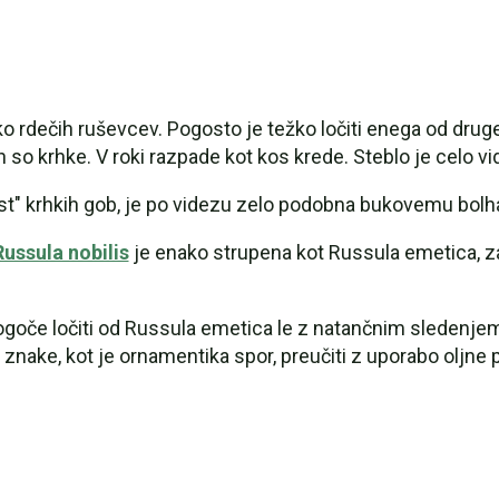
liko rdečih ruševcev. Pogosto je težko ločiti enega od dru
 so krhke. V roki razpade kot kos krede. Steblo je celo vi
nost" krhkih gob, je po videzu zelo podobna bukovemu bolh
Russula nobilis
je enako strupena kot Russula emetica, za
ogoče ločiti od Russula emetica le z natančnim sledenjem
nake, kot je ornamentika spor, preučiti z uporabo oljne 