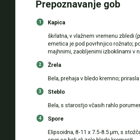
Prepoznavanje gob
Kapica
škrlatna, v vlažnem vremenu zbledi (p
emetica je pod povrhnjico rožnato; po
majhnimi, zaobljenimi izboklinami v ne
Žrela
Bela, prehaja v bledo kremno; prirasla 
Steblo
Bela, s starostjo včasih rahlo porumen
Spore
Elipsoidna, 8-11 x 7.5-8.5 µm, s stožč
spor so beli ali zelo bledo kremasti.