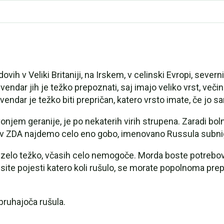
ih v Veliki Britaniji, na Irskem, v celinski Evropi, severni
endar jih je težko prepoznati, saj imajo veliko vrst, večin
 vendar je težko biti prepričan, katero vrsto imate, če jo 
jem geranije, je po nekaterih virih strupena. Zaradi bolni
v ZDA najdemo celo eno gobo, imenovano Russula subnigri
elo težko, včasih celo nemogoče. Morda boste potreboval
ite pojesti katero koli rušulo, se morate popolnoma prepri
bruhajoča rušula.