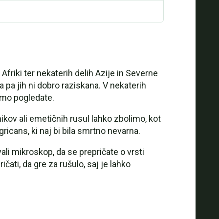
 Afriki ter nekaterih delih Azije in Severne
a pa jih ni dobro raziskana. V nekaterih
samo pogledate.
kov ali emetičnih rusul lahko zbolimo, kot
cans, ki naj bi bila smrtno nevarna.
i mikroskop, da se prepričate o vrsti
čati, da gre za rušulo, saj je lahko