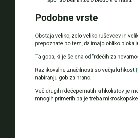
Podobne vrste
Obstaja veliko, zelo veliko ruševcev in ve
prepoznate po tem, da imajo obliko bloka in
Ta goba, ki je še ena od "rdečih za nevar
Razlikovalne značilnosti so večja krhkost
nabiranju gob za hrano.
Več drugih rdečepernatih krhkolistov je m
mnogih primerih pa je treba mikroskopske z