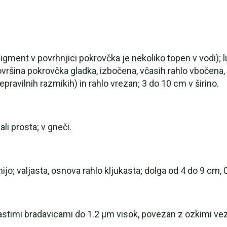
igment v povrhnjici pokrovčka je nekoliko topen v vodi); 
vršina pokrovčka gladka, izbočena, včasih rahlo vbočena, 
pravilnih razmikih) in rahlo vrezan; 3 do 10 cm v širino.
ali prosta; v gneči.
ijo; valjasta, osnova rahlo kljukasta; dolga od 4 do 9 cm,
astimi bradavicami do 1.2 µm visok, povezan z ozkimi vezikl