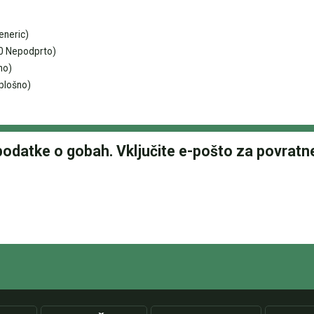
eneric)
0 Nepodprto)
no)
plošno)