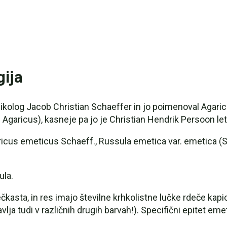
gija
mikolog Jacob Christian Schaeffer in jo poimenoval Agari
d Agaricus), kasneje pa jo je Christian Hendrik Persoon le
icus emeticus Schaeff., Russula emetica var. emetica (Sc
ula.
čkasta, in res imajo številne krhkolistne lučke rdeče kap
javlja tudi v različnih drugih barvah!). Specifični epitet e