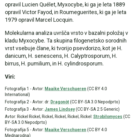
opravil Lucien Quélet, Myxocybe, ki ga je leta 1889
opravil Victor Fayod, in Roumeguerites, ki ga je leta
1979 opravil Marcel Locquin.
Molekularna analiza uvršča vrsto v bazalni položaj v
kladu Myxocybe. Ta skupina filogenetsko sorodnih
vrst vsebuje člane, ki tvorijo psevdorizo, kot je H.
danicum, H. senescens, H. Calyptrosporum, H.
birrus, H. pumilium, in H. cylindrosporum.
Viri:
Fotografija 1 - Avtor:
Maaike Verschueren
(CC BY 4.0
International)
Fotografija 2 - Avtor: dr:
Dragonòt
(CC BY-SA 3.0 Nepodprto)
Fotografija 3 - Avtor:
James Lindsey
(CC BY-SA 2.5 Generic)
Avtor: Rickel Rickel, Rickel, Rickel, Rickel, Rickel:
Strobilomyces
(CC
BY-SA 3.0 Nepodprto)
Fotografija 5 - Avtor:
Maaike Verschueren
(CC BY 4.0
Mednarodna)