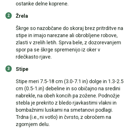
ostanke delne koprene.
Žrela
Škrge so nazobčane do skoraj brez pritrditve na
stipe in imajo narezane ali obrobljene robove,
zlasti v zrelih letih. Sprva bele, z dozorevanjem
spor pa se škrge spremenijo iz oker v
rdečkasto rjave.
Stipe
Stipe meri 7.5-18 cm (3.0-7.1 in) dolge in 1.3-2.5
cm (0.5-1.in) debeline in so običajno na sredini
nabrekle, na obeh koncih pa zožene. Podnožje
stebla je prekrito z bledo rjavkastimi vlakni in
bombažnimi luskami na smetanovi podlagi.
Trdna (i.e., ni votlo) in čvrsto, z obročem na
zgornjem delu.