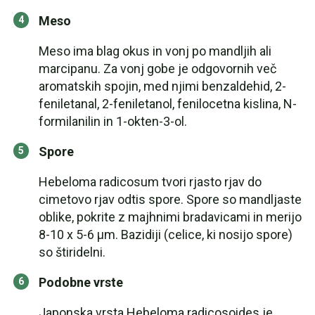
Meso
Meso ima blag okus in vonj po mandljih ali
marcipanu. Za vonj gobe je odgovornih več
aromatskih spojin, med njimi benzaldehid, 2-
feniletanal, 2-feniletanol, fenilocetna kislina, N-
formilanilin in 1-okten-3-ol.
Spore
Hebeloma radicosum tvori rjasto rjav do
cimetovo rjav odtis spore. Spore so mandljaste
oblike, pokrite z majhnimi bradavicami in merijo
8-10 x 5-6 μm. Bazidiji (celice, ki nosijo spore)
so štiridelni.
Podobne vrste
Japonska vrsta Hebeloma radicosoides je