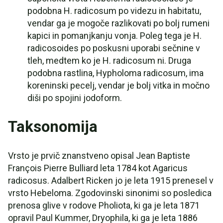
podobna H. radicosum po videzu in habitatu,
vendar ga je mogoče razlikovati po bolj rumeni
kapici in pomanjkanju vonja. Poleg tega je H.
radicosoides po poskusni uporabi sečnine v
tleh, medtem ko je H. radicosum ni. Druga
podobna rastlina, Hypholoma radicosum, ima
koreninski pecelj, vendar je bolj vitka in močno
diši po spojini jodoform.
Taksonomija
Vrsto je prvič znanstveno opisal Jean Baptiste
François Pierre Bulliard leta 1784 kot Agaricus
radicosus. Adalbert Ricken jo je leta 1915 prenesel v
vrsto Hebeloma. Zgodovinski sinonimi so posledica
prenosa glive v rodove Pholiota, ki ga je leta 1871
opravil Paul Kummer, Dryophila, ki ga je leta 1886