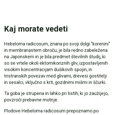
Kaj morate vedeti
Hebeloma radicosum, znana po svoji dolgi "korenini"
in membranastem obroču, je bila redno zabeležena
na Japonskem in je bila predmet številnih študij, ki
so se vrtele okoli ektomikoriznih gliv, izpostavljenih
visokim koncentracijam dušikovih spojin, in
tristranskih povezav med glivami, drevesi gostitelji
in sesalci, vključno s krti, gozdnimi mišmi in ščurki.
Ta goba je strupena in lahko pri tistih, ki jo zaužijejo,
povzroči prebavne motnje.
Plodove Hebeloma radicosum prepoznamo po