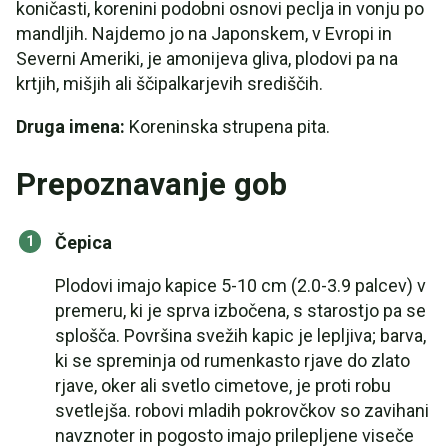
koničasti, korenini podobni osnovi peclja in vonju po
mandljih. Najdemo jo na Japonskem, v Evropi in
Severni Ameriki, je amonijeva gliva, plodovi pa na
krtjih, mišjih ali ščipalkarjevih središčih.
Druga imena:
Koreninska strupena pita.
Prepoznavanje gob
Čepica
Plodovi imajo kapice 5-10 cm (2.0-3.9 palcev) v
premeru, ki je sprva izbočena, s starostjo pa se
splošča. Površina svežih kapic je lepljiva; barva,
ki se spreminja od rumenkasto rjave do zlato
rjave, oker ali svetlo cimetove, je proti robu
svetlejša. robovi mladih pokrovčkov so zavihani
navznoter in pogosto imajo prilepljene viseče