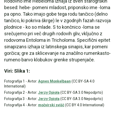
Rodovno ime Hebeloma izhaja iz dveh starogrških
besed: hebe- pomeni mladost, priponsko ime -loma
pa opno. Tako imajo gobe tega rodu tančico (delno
tančico, ki pokriva škrge) le v zgodnjih fazah razvoja
plodnice - ko so mlade. S to končnico -loma se
srečujemo pri več drugih rodovih gliv, vključno z
rodovoma Entoloma in Tricholoma. Specifični epitet
sinapizans izhaja iz latinskega sinapis, kar pomeni
gorčica; gre za sklicevanje na značilno rumenkasto-
rumeno barvo klobukov grenke strupenjače.
Viri: Slika 1:
Fotografija 1 - Avtor:
Agnes Monkelbaan
(CC BY-SA 4.0
International)
Fotografija 2 - Avtor:
Jerzy Opioła
(CC BY-SA 3.0 Nepodprto)
Fotografija 3 - Avtor:
Jerzy Opioła
(CC BY-SA 3.0 Nepodprto)
Fotografija 4 - Avtor:
močvirski svišč
(CC BY 4.0 International)