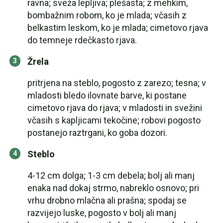
ravna; sveža lepljiva; plešasta; z mehkim,
bombažnim robom, ko je mlada; včasih z
belkastim leskom, ko je mlada; cimetovo rjava
do temneje rdečkasto rjava.
Žrela
pritrjena na steblo, pogosto z zarezo; tesna; v
mladosti bledo ilovnate barve, ki postane
cimetovo rjava do rjava; v mladosti in svežini
včasih s kapljicami tekočine; robovi pogosto
postanejo raztrgani, ko goba dozori.
Steblo
4-12 cm dolga; 1-3 cm debela; bolj ali manj
enaka nad dokaj strmo, nabreklo osnovo; pri
vrhu drobno mlačna ali prašna; spodaj se
razvijejo luske, pogosto v bolj ali manj