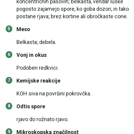
koncentričnih pasovih; belkasta, vendar luske
pogosto zajamejo spore, ko goba dozori, in tako
postane rjava; brez kortine ali obročkaste cone.
Meso
Belkasta; debela.
Vonj in okus
Podoben redkvici.
Kemijske reakcije
KOH siva na površini pokrovčka.
Odtis spore
rjavo do rožnato rjavo.
Mikroskopska značilnost