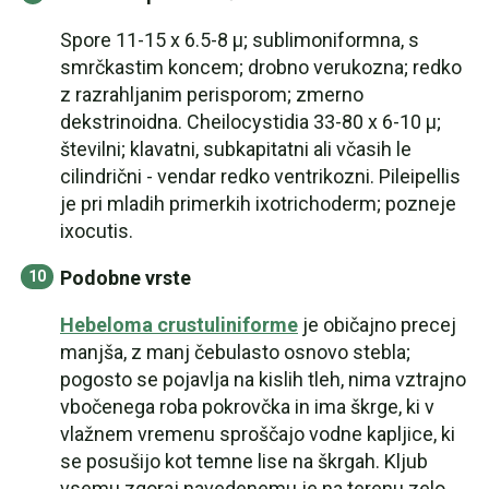
Spore 11-15 x 6.5-8 µ; sublimoniformna, s
smrčkastim koncem; drobno verukozna; redko
z razrahljanim perisporom; zmerno
dekstrinoidna. Cheilocystidia 33-80 x 6-10 µ;
številni; klavatni, subkapitatni ali včasih le
cilindrični - vendar redko ventrikozni. Pileipellis
je pri mladih primerkih ixotrichoderm; pozneje
ixocutis.
Podobne vrste
Hebeloma crustuliniforme
je običajno precej
manjša, z manj čebulasto osnovo stebla;
pogosto se pojavlja na kislih tleh, nima vztrajno
vbočenega roba pokrovčka in ima škrge, ki v
vlažnem vremenu sproščajo vodne kapljice, ki
se posušijo kot temne lise na škrgah. Kljub
vsemu zgoraj navedenemu je na terenu zelo