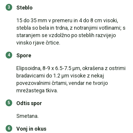
Steblo
15 do 35 mm v premeru in 4 do 8 cm visoki,
stebla so bela in trdna, z notranjimi votlinami; s
staranjem se vzdolžno po steblih razvijejo
vinsko rjave črtice.
Spore
Elipsoidna, 8-9 x 6.5-7.5 µm, okrašena z ostrimi
bradavicami do 1.2 µm visoke z nekaj
povezovalnimi črtami, vendar ne tvorijo
mrežastega tkiva.
Odtis spor
Smetana.
Vonj in okus