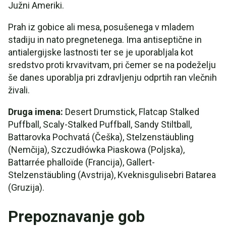
Južni Ameriki.
Prah iz gobice ali mesa, posušenega v mladem
stadiju in nato pregnetenega. Ima antiseptične in
antialergijske lastnosti ter se je uporabljala kot
sredstvo proti krvavitvam, pri čemer se na podeželju
še danes uporablja pri zdravljenju odprtih ran vlečnih
živali.
Druga imena:
Desert Drumstick, Flatcap Stalked
Puffball, Scaly-Stalked Puffball, Sandy Stiltball,
Battarovka Pochvatá (Češka), Stelzenstäubling
(Nemčija), Szczudłówka Piaskowa (Poljska),
Battarrée phalloïde (Francija), Gallert-
Stelzenstäubling (Avstrija), Kveknisgulisebri Batarea
(Gruzija).
Prepoznavanje gob