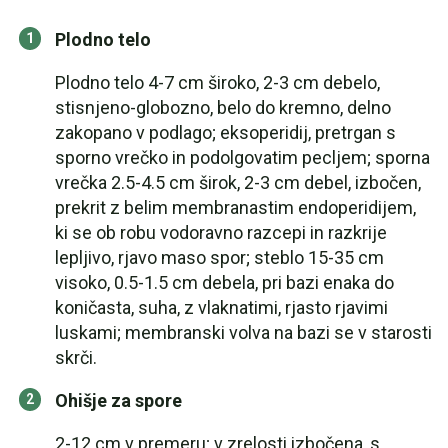
Plodno telo
Plodno telo 4-7 cm široko, 2-3 cm debelo,
stisnjeno-globozno, belo do kremno, delno
zakopano v podlago; eksoperidij, pretrgan s
sporno vrečko in podolgovatim pecljem; sporna
vrečka 2.5-4.5 cm širok, 2-3 cm debel, izbočen,
prekrit z belim membranastim endoperidijem,
ki se ob robu vodoravno razcepi in razkrije
lepljivo, rjavo maso spor; steblo 15-35 cm
visoko, 0.5-1.5 cm debela, pri bazi enaka do
koničasta, suha, z vlaknatimi, rjasto rjavimi
luskami; membranski volva na bazi se v starosti
skrči.
Ohišje za spore
2-12 cm v premeru; v zrelosti izbočena, s