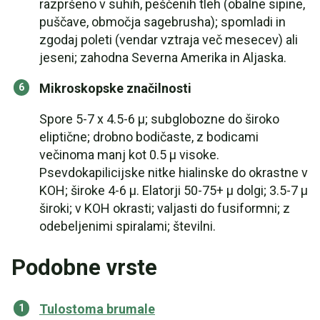
razpršeno v suhih, peščenih tleh (obalne sipine,
puščave, območja sagebrusha); spomladi in
zgodaj poleti (vendar vztraja več mesecev) ali
jeseni; zahodna Severna Amerika in Aljaska.
Mikroskopske značilnosti
Spore 5-7 x 4.5-6 µ; subglobozne do široko
eliptične; drobno bodičaste, z bodicami
večinoma manj kot 0.5 µ visoke.
Psevdokapilicijske nitke hialinske do okrastne v
KOH; široke 4-6 µ. Elatorji 50-75+ µ dolgi; 3.5-7 µ
široki; v KOH okrasti; valjasti do fusiformni; z
odebeljenimi spiralami; številni.
Podobne vrste
Tulostoma brumale