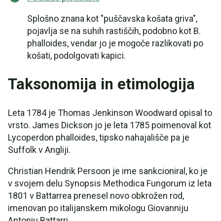
Splošno znana kot "puščavska košata griva",
pojavlja se na suhih rastiščih, podobno kot B.
phalloides, vendar jo je mogoče razlikovati po
košati, podolgovati kapici.
Taksonomija in etimologija
Leta 1784 je Thomas Jenkinson Woodward opisal to
vrsto. James Dickson jo je leta 1785 poimenoval kot
Lycoperdon phalloides, tipsko nahajališče pa je
Suffolk v Angliji.
Christian Hendrik Persoon je ime sankcioniral, ko je
v svojem delu Synopsis Methodica Fungorum iz leta
1801 v Battarrea prenesel novo obkrožen rod,
imenovan po italijanskem mikologu Giovanniju
Antoniu Battarri.