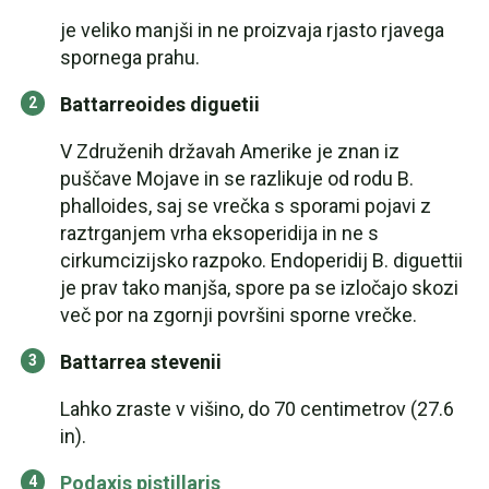
je veliko manjši in ne proizvaja rjasto rjavega
spornega prahu.
Battarreoides diguetii
V Združenih državah Amerike je znan iz
puščave Mojave in se razlikuje od rodu B.
phalloides, saj se vrečka s sporami pojavi z
raztrganjem vrha eksoperidija in ne s
cirkumcizijsko razpoko. Endoperidij B. diguettii
je prav tako manjša, spore pa se izločajo skozi
več por na zgornji površini sporne vrečke.
Battarrea stevenii
Lahko zraste v višino, do 70 centimetrov (27.6
in).
Podaxis pistillaris