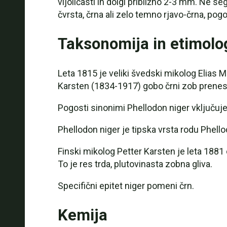
vijoličasti in dolgi približno 2-3 mm. Ne s
čvrsta, črna ali zelo temno rjavo-črna, pog
Taksonomija in etimolo
Leta 1815 je veliki švedski mikolog Elias M
Karsten (1834-1917) gobo črni zob prenese
Pogosti sinonimi Phellodon niger vključuje
Phellodon niger je tipska vrsta rodu Phellod
Finski mikolog Petter Karsten je leta 1881 
To je res trda, plutovinasta zobna gliva.
Specifični epitet niger pomeni črn.
Kemija