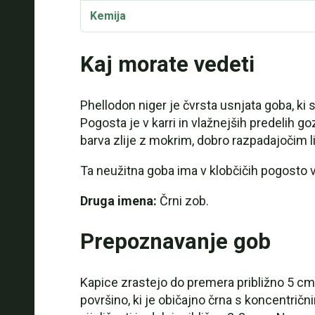
Kemija
Kaj morate vedeti
Phellodon niger je čvrsta usnjata goba, ki s
Pogosta je v karri in vlažnejših predelih goz
barva zlije z mokrim, dobro razpadajočim l
Ta neužitna goba ima v klobčičih pogosto vde
Druga imena:
Črni zob.
Prepoznavanje gob
Kapice zrastejo do premera približno 5 cm,
površino, ki je običajno črna s koncentrič