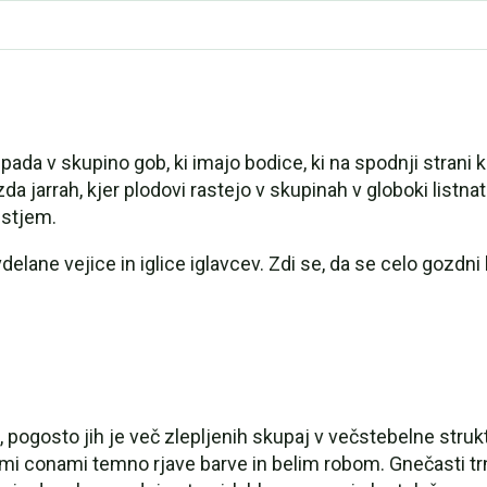
pada v skupino gob, ki imajo bodice, ki na spodnji strani kl
da jarrah, kjer plodovi rastejo v skupinah v globoki listnat
istjem.
lane vejice in iglice iglavcev. Zdi se, da se celo gozdni 
 pogosto jih je več zlepljenih skupaj v večstebelne struk
nimi conami temno rjave barve in belim robom. Gnečasti trn