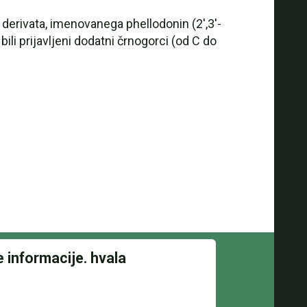
l derivata, imenovanega phellodonin (2',3'-
 bili prijavljeni dodatni črnogorci (od C do