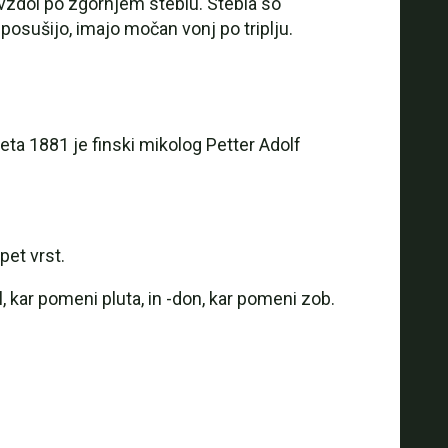
navzdol po zgornjem steblu. Stebla so
 posušijo, imajo močan vonj po triplju.
eta 1881 je finski mikolog Petter Adolf
pet vrst.
, kar pomeni pluta, in -don, kar pomeni zob.