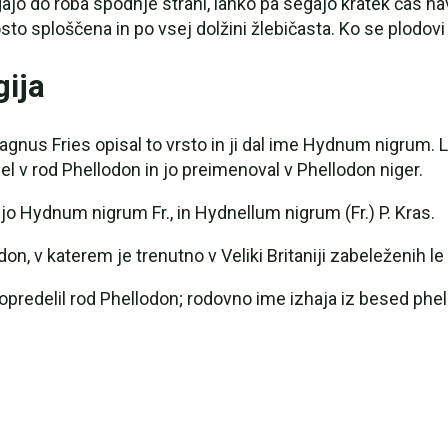
egajo do roba spodnje strani, lahko pa segajo kratek čas 
osto sploščena in po vsej dolžini žlebičasta. Ko se plodovi
gija
agnus Fries opisal to vrsto in ji dal ime Hydnum nigrum. L
l v rod Phellodon in jo preimenoval v Phellodon niger.
jo Hydnum nigrum Fr., in Hydnellum nigrum (Fr.) P. Kras.
on, v katerem je trenutno v Veliki Britaniji zabeleženih le 
opredelil rod Phellodon; rodovno ime izhaja iz besed phell