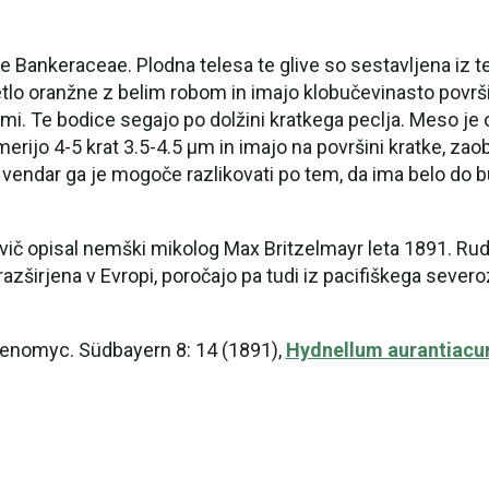
e Bankeraceae. Plodna telesa te glive so sestavljena iz t
tlo oranžne z belim robom in imajo klobučevinasto površi
i. Te bodice segajo po dolžini kratkega peclja. Meso je o
rijo 4-5 krat 3.5-4.5 µm in imajo na površini kratke, zao
vendar ga je mogoče razlikovati po tem, da ima belo do b
vič opisal nemški mikolog Max Britzelmayr leta 1891. Ru
 razširjena v Evropi, poročajo pa tudi iz pacifiškega se
menomyc. Südbayern 8: 14 (1891),
Hydnellum aurantiac