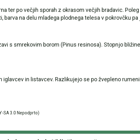
 trna ter po večjih sporah z okrasom večjih bradavic. Poleg
, barva na delu mladega plodnega telesa v pokrovčku pa je
vi s smrekovim borom (Pinus resinosa). Stopnjo bližine o
h iglavcev in listavcev. Razlikujejo se po žvepleno rumeni 
Y-SA 3.0 Nepodprto)