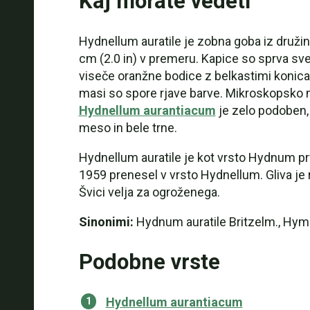
Kaj morate vedeti
Hydnellum auratile je zobna goba iz družin
cm (2.0 in) v premeru. Kapice so sprva sve
viseče oranžne bodice z belkastimi konicam
masi so spore rjave barve. Mikroskopsko me
Hydnellum aurantiacum
je zelo podoben, 
meso in bele trne.
Hydnellum auratile je kot vrsto Hydnum pr
1959 prenesel v vrsto Hydnellum. Gliva je
Švici velja za ogroženega.
Sinonimi:
Hydnum auratile Britzelm., Hy
Podobne vrste
Hydnellum aurantiacum