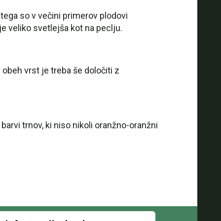
 tega so v večini primerov plodovi
 veliko svetlejša kot na peclju.
beh vrst je treba še določiti z
barvi trnov, ki niso nikoli oranžno-oranžni