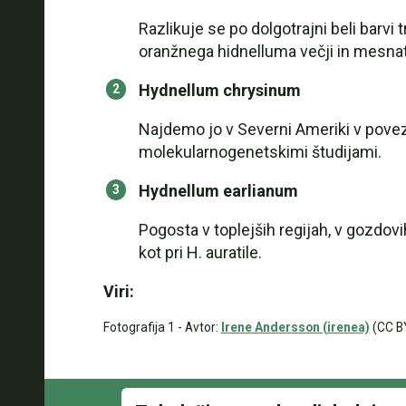
Razlikuje se po dolgotrajni beli barvi
oranžnega hidnelluma večji in mesnati
Hydnellum chrysinum
Najdemo jo v Severni Ameriki v poveza
molekularnogenetskimi študijami.
Hydnellum earlianum
Pogosta v toplejših regijah, v gozdovi
kot pri H. auratile.
Viri:
Fotografija 1 - Avtor:
Irene Andersson (irenea)
(CC B