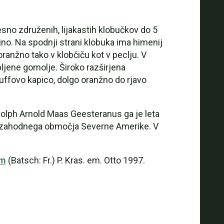
esno združenih, lijakastih klobučkov do 5
no. Na spodnji strani klobuka ima himenij
ranžno tako v klobčiču kot v peclju. V
bljene gomolje. Široko razširjena
uffovo kapico, dolgo oranžno do rjavo
dolph Arnold Maas Geesteranus ga je leta
verozahodnega območja Severne Amerike. V
um
(Batsch: Fr.) P. Kras. em. Otto 1997.