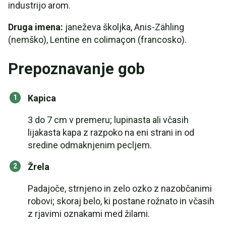
industrijo arom.
Druga imena:
janeževa školjka, Anis-Zähling
(nemško), Lentine en colimaçon (francosko).
Prepoznavanje gob
Kapica
3 do 7 cm v premeru; lupinasta ali včasih
lijakasta kapa z razpoko na eni strani in od
sredine odmaknjenim pecljem.
Žrela
Padajoče, strnjeno in zelo ozko z nazobčanimi
robovi; skoraj belo, ki postane rožnato in včasih
z rjavimi oznakami med žilami.