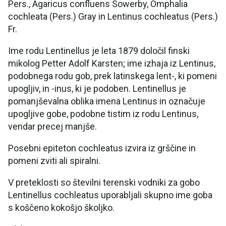
Pers., Agaricus confluens Sowerby, Omphalia
cochleata (Pers.) Gray in Lentinus cochleatus (Pers.)
Fr.
Ime rodu Lentinellus je leta 1879 določil finski
mikolog Petter Adolf Karsten; ime izhaja iz Lentinus,
podobnega rodu gob, prek latinskega lent-, ki pomeni
upogljiv, in -inus, ki je podoben. Lentinellus je
pomanjševalna oblika imena Lentinus in označuje
upogljive gobe, podobne tistim iz rodu Lentinus,
vendar precej manjše.
Posebni epiteton cochleatus izvira iz grščine in
pomeni zviti ali spiralni.
V preteklosti so številni terenski vodniki za gobo
Lentinellus cochleatus uporabljali skupno ime goba
s koščeno kokošjo školjko.