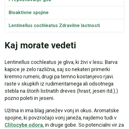
Bioaktivne spojine
Lentinellus cochleatus Zdravilne lastnosti
Taksonomija in etimologija
Kaj morate vedeti
Lentinellus cochleatus je gliva, ki živi v lesu. Barva
kapice je zelo različna, saj so nekateri primerki
kremno rumeni, drugi pa temno kostanjevo rjavi.
raste v skupkih iz rudimentarnega ali odsotnega
stebla na štorih listnatih dreves (hrast, jesen itd.).)
pozno poleti in jeseni.
Užitna in ima blag janežev vonj in okus. Aromatske
spojine, ki povzročajo vonj janeža, najdemo tudi v
Clitocybe odora
, in druge gobe. So potencialni vir za