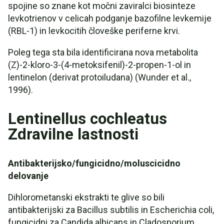
spojine so znane kot močni zaviralci biosinteze
levkotrienov v celicah podganje bazofilne levkemije
(RBL-1) in levkocitih človeške periferne krvi.
Poleg tega sta bila identificirana nova metabolita
(Z)-2-kloro-3-(4-metoksifenil)-2-propen-1-ol in
lentinelon (derivat protoiludana) (Wunder et al.,
1996).
Lentinellus cochleatus
Zdravilne lastnosti
Antibakterijsko/fungicidno/moluscicidno
delovanje
Dihlorometanski ekstrakti te glive so bili
antibakterijski za Bacillus subtilis in Escherichia coli,
fungicidni za Candida albicans in Cladosporium