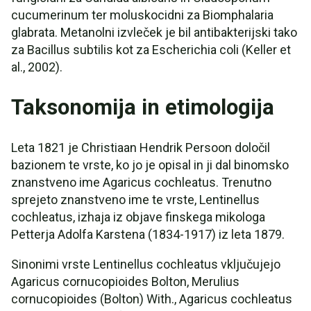
cucumerinum ter moluskocidni za Biomphalaria
glabrata. Metanolni izvleček je bil antibakterijski tako
za Bacillus subtilis kot za Escherichia coli (Keller et
al., 2002).
Taksonomija in etimologija
Leta 1821 je Christiaan Hendrik Persoon določil
bazionem te vrste, ko jo je opisal in ji dal binomsko
znanstveno ime Agaricus cochleatus. Trenutno
sprejeto znanstveno ime te vrste, Lentinellus
cochleatus, izhaja iz objave finskega mikologa
Petterja Adolfa Karstena (1834-1917) iz leta 1879.
Sinonimi vrste Lentinellus cochleatus vključujejo
Agaricus cornucopioides Bolton, Merulius
cornucopioides (Bolton) With., Agaricus cochleatus