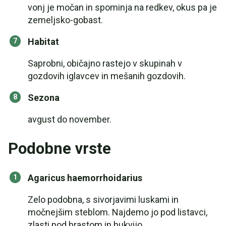
vonj je močan in spominja na redkev, okus pa je
zemeljsko-gobast.
Habitat
Saprobni, običajno rastejo v skupinah v
gozdovih iglavcev in mešanih gozdovih.
Sezona
avgust do november.
Podobne vrste
Agaricus haemorrhoidarius
Zelo podobna, s sivorjavimi luskami in
močnejšim steblom. Najdemo jo pod listavci,
zlasti pod hrastom in bukvijo.