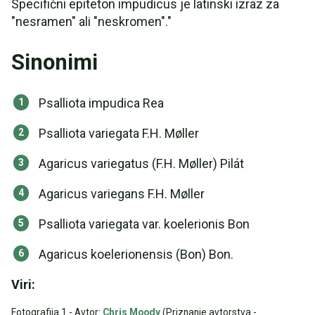
Specifični epiteton impudicus je latinski izraz za
"nesramen" ali "neskromen"."
Sinonimi
Psalliota impudica Rea
Psalliota variegata F.H. Møller
Agaricus variegatus (F.H. Møller) Pilát
Agaricus variegans F.H. Møller
Psalliota variegata var. koelerionis Bon
Agaricus koelerionensis (Bon) Bon.
Viri:
Fotografija 1 - Avtor:
Chris Moody
(Priznanje avtorstva -