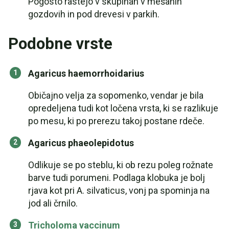
Pogosto rastejo v skupinah v mešanih
gozdovih in pod drevesi v parkih.
Podobne vrste
Agaricus haemorrhoidarius
Običajno velja za sopomenko, vendar je bila
opredeljena tudi kot ločena vrsta, ki se razlikuje
po mesu, ki po prerezu takoj postane rdeče.
Agaricus phaeolepidotus
Odlikuje se po steblu, ki ob rezu poleg rožnate
barve tudi porumeni. Podlaga klobuka je bolj
rjava kot pri A. silvaticus, vonj pa spominja na
jod ali črnilo.
Tricholoma vaccinum