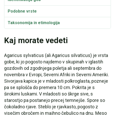
Podobne vrste
Taksonomija in etimologija
Sinonimi
Kaj morate vedeti
Agaricus sylvaticus (ali Agaricus silvaticus) je vrsta
gobe, ki jo pogosto najdemo v skupinah v iglastih
gozdovih od zgodnjega poletja ali septembra do
novembra v Evropi, Severni Afriki in Severni Ameriki.
Sivorjava kapica je v mladosti polkroglasta, pozneje
pa se splošča do premera 10 cm. Pokrita je s
širokimi luskami. V mladosti so škrge sive, s
starostjo pa postanejo precej temnejše. Spore so
čokoladno rjave. Steblo je rjavkasto, pogosto z
visečim obročem in majhno čebulico na dnu. Meso