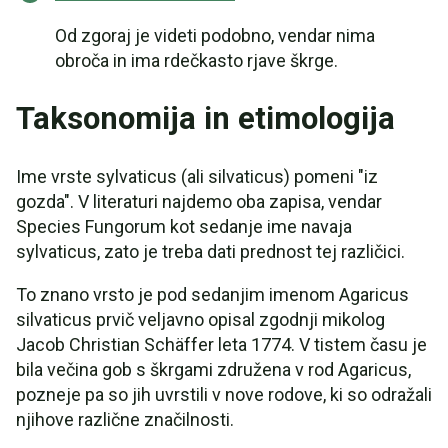
Od zgoraj je videti podobno, vendar nima
obroča in ima rdečkasto rjave škrge.
Taksonomija in etimologija
Ime vrste sylvaticus (ali silvaticus) pomeni "iz
gozda". V literaturi najdemo oba zapisa, vendar
Species Fungorum kot sedanje ime navaja
sylvaticus, zato je treba dati prednost tej različici.
To znano vrsto je pod sedanjim imenom Agaricus
silvaticus prvič veljavno opisal zgodnji mikolog
Jacob Christian Schäffer leta 1774. V tistem času je
bila večina gob s škrgami združena v rod Agaricus,
pozneje pa so jih uvrstili v nove rodove, ki so odražali
njihove različne značilnosti.