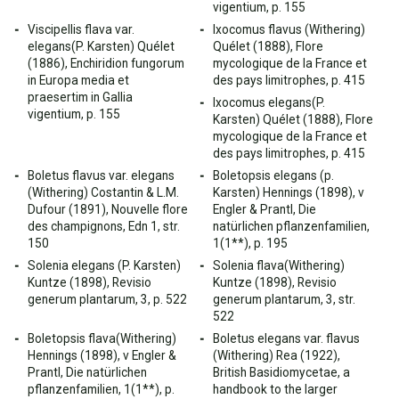
vigentium, p. 155
Viscipellis flava var.
Ixocomus flavus (Withering)
elegans(P. Karsten) Quélet
Quélet (1888), Flore
(1886), Enchiridion fungorum
mycologique de la France et
in Europa media et
des pays limitrophes, p. 415
praesertim in Gallia
Ixocomus elegans(P.
vigentium, p. 155
Karsten) Quélet (1888), Flore
mycologique de la France et
des pays limitrophes, p. 415
Boletus flavus var. elegans
Boletopsis elegans (p.
(Withering) Costantin & L.M.
Karsten) Hennings (1898), v
Dufour (1891), Nouvelle flore
Engler & Prantl, Die
des champignons, Edn 1, str.
natürlichen pflanzenfamilien,
150
1(1**), p. 195
Solenia elegans (P. Karsten)
Solenia flava(Withering)
Kuntze (1898), Revisio
Kuntze (1898), Revisio
generum plantarum, 3, p. 522
generum plantarum, 3, str.
522
Boletopsis flava(Withering)
Boletus elegans var. flavus
Hennings (1898), v Engler &
(Withering) Rea (1922),
Prantl, Die natürlichen
British Basidiomycetae, a
pflanzenfamilien, 1(1**), p.
handbook to the larger