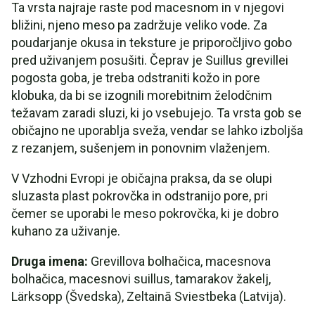
Ta vrsta najraje raste pod macesnom in v njegovi
bližini, njeno meso pa zadržuje veliko vode. Za
poudarjanje okusa in teksture je priporočljivo gobo
pred uživanjem posušiti. Čeprav je Suillus grevillei
pogosta goba, je treba odstraniti kožo in pore
klobuka, da bi se izognili morebitnim želodčnim
težavam zaradi sluzi, ki jo vsebujejo. Ta vrsta gob se
običajno ne uporablja sveža, vendar se lahko izboljša
z rezanjem, sušenjem in ponovnim vlaženjem.
V Vzhodni Evropi je običajna praksa, da se olupi
sluzasta plast pokrovčka in odstranijo pore, pri
čemer se uporabi le meso pokrovčka, ki je dobro
kuhano za uživanje.
Druga imena:
Grevillova bolhačica, macesnova
bolhačica, macesnovi suillus, tamarakov žakelj,
Lärksopp (Švedska), Zeltainā Sviestbeka (Latvija).