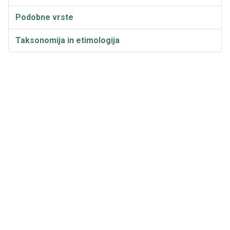
Podobne vrste
Taksonomija in etimologija
Sinonimi in sorte
Suillus grevillei Video