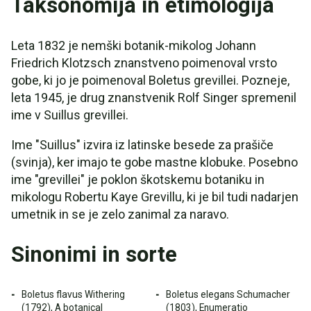
Taksonomija in etimologija
Leta 1832 je nemški botanik-mikolog Johann
Friedrich Klotzsch znanstveno poimenoval vrsto
gobe, ki jo je poimenoval Boletus grevillei. Pozneje,
leta 1945, je drug znanstvenik Rolf Singer spremenil
ime v Suillus grevillei.
Ime "Suillus" izvira iz latinske besede za prašiče
(svinja), ker imajo te gobe mastne klobuke. Posebno
ime "grevillei" je poklon škotskemu botaniku in
mikologu Robertu Kaye Grevillu, ki je bil tudi nadarjen
umetnik in se je zelo zanimal za naravo.
Sinonimi in sorte
Boletus flavus Withering
Boletus elegans Schumacher
(1792), A botanical
(1803), Enumeratio