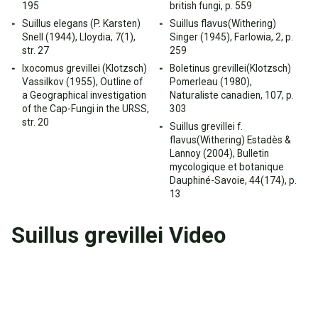
195
british fungi, p. 559
Suillus elegans (P. Karsten)
Suillus flavus(Withering)
Snell (1944), Lloydia, 7(1),
Singer (1945), Farlowia, 2, p.
str. 27
259
Ixocomus grevillei (Klotzsch)
Boletinus grevillei(Klotzsch)
Vassilkov (1955), Outline of
Pomerleau (1980),
a Geographical investigation
Naturaliste canadien, 107, p.
of the Cap-Fungi in the URSS,
303
str. 20
Suillus grevillei f.
flavus(Withering) Estadès &
Lannoy (2004), Bulletin
mycologique et botanique
Dauphiné-Savoie, 44(174), p.
13
Suillus grevillei Video