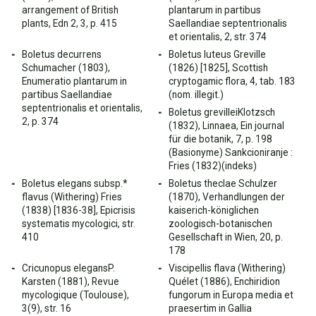
arrangement of British
plantarum in partibus
plants, Edn 2, 3, p. 415
Saellandiae septentrionalis
et orientalis, 2, str. 374
Boletus decurrens
Boletus luteus Greville
Schumacher (1803),
(1826) [1825], Scottish
Enumeratio plantarum in
cryptogamic flora, 4, tab. 183
partibus Saellandiae
(nom. illegit.)
septentrionalis et orientalis,
Boletus grevilleiKlotzsch
2, p. 374
(1832), Linnaea, Ein journal
für die botanik, 7, p. 198
(Basionyme) Sankcioniranje :
Fries (1832)(indeks)
Boletus elegans subsp.*
Boletus theclae Schulzer
flavus (Withering) Fries
(1870), Verhandlungen der
(1838) [1836-38], Epicrisis
kaiserich-königlichen
systematis mycologici, str.
zoologisch-botanischen
410
Gesellschaft in Wien, 20, p.
178
Cricunopus elegansP.
Viscipellis flava (Withering)
Karsten (1881), Revue
Quélet (1886), Enchiridion
mycologique (Toulouse),
fungorum in Europa media et
3(9), str. 16
praesertim in Gallia