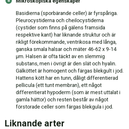
Mikroskopiska egenskaper
Basidierna (sporbärande celler) är fyrspåriga.
Pleurocystiderna och cheilocystiderna
(cystider som finns på gälens framsida
respektive kant) har liknande struktur och är
rikligt förekommande, ventrikosa med långa,
ganska smala halsar och mäter 46-62 x 9-14
μm. Halsen är ofta täckt av en slemmig
substans, men i övrigt är den slät och hyalin.
Gälköttet är homogent och färgas blekgult i jod.
Hattens kött har en tunn, dåligt differentierad
pellicula (ett tunt membran), ett något
differentierat hypoderm (som är mest uttalat i
gamla hättor) och resten består av något
förstorade celler som färgas blekgula i jod.
Liknande arter