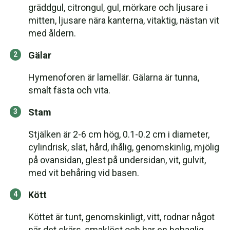
gräddgul, citrongul, gul, mörkare och ljusare i
mitten, ljusare nära kanterna, vitaktig, nästan vit
med åldern.
Gälar
Hymenoforen är lamellär. Gälarna är tunna,
smalt fästa och vita.
Stam
Stjälken är 2-6 cm hög, 0.1-0.2 cm i diameter,
cylindrisk, slät, hård, ihålig, genomskinlig, mjölig
på ovansidan, glest på undersidan, vit, gulvit,
med vit behåring vid basen.
Kött
Köttet är tunt, genomskinligt, vitt, rodnar något
när det skärs, smaklöst och har en behaglig