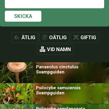
SKICKA
ÄTLIG
OÄTLIG
GIFTIG
VID NAMN
Panaeolus cinctulus
Svampguiden
Psilocybe samuiensis
Svampguiden
Psilocybe semilanceata