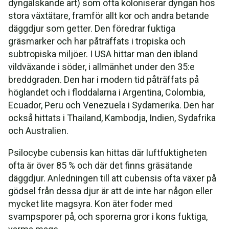
dyngälskande art) som ofta koloniserar dyngan hos
stora växtätare, framför allt kor och andra betande
däggdjur som getter. Den föredrar fuktiga
gräsmarker och har påträffats i tropiska och
subtropiska miljöer. I USA hittar man den ibland
vildväxande i söder, i allmänhet under den 35:e
breddgraden. Den har i modern tid påträffats på
höglandet och i floddalarna i Argentina, Colombia,
Ecuador, Peru och Venezuela i Sydamerika. Den har
också hittats i Thailand, Kambodja, Indien, Sydafrika
och Australien.
Psilocybe cubensis kan hittas där luftfuktigheten
ofta är över 85 % och där det finns gräsätande
däggdjur. Anledningen till att cubensis ofta växer på
gödsel från dessa djur är att de inte har någon eller
mycket lite magsyra. Kon äter foder med
svampsporer på, och sporerna gror i kons fuktiga,