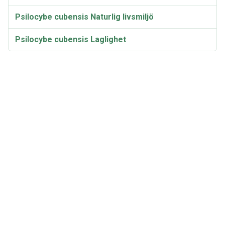
Psilocybe cubensis Naturlig livsmiljö
Psilocybe cubensis Laglighet
Odling
Taxonomi och etymologi