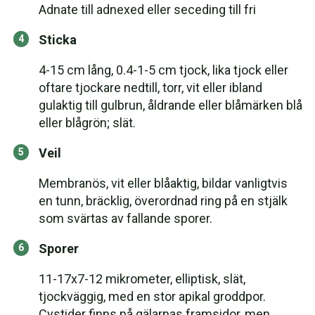
Adnate till adnexed eller seceding till fri
Sticka
4-15 cm lång, 0.4-1-5 cm tjock, lika tjock eller
oftare tjockare nedtill, torr, vit eller ibland
gulaktig till gulbrun, åldrande eller blåmärken blå
eller blågrön; slät.
Veil
Membranös, vit eller blåaktig, bildar vanligtvis
en tunn, bräcklig, överordnad ring på en stjälk
som svärtas av fallande sporer.
Sporer
11-17x7-12 mikrometer, elliptisk, slät,
tjockväggig, med en stor apikal groddpor.
Cystider finns på gälarnas framsidor, men