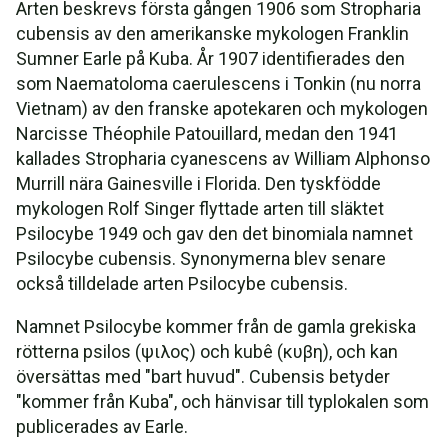
Arten beskrevs första gången 1906 som Stropharia
cubensis av den amerikanske mykologen Franklin
Sumner Earle på Kuba. År 1907 identifierades den
som Naematoloma caerulescens i Tonkin (nu norra
Vietnam) av den franske apotekaren och mykologen
Narcisse Théophile Patouillard, medan den 1941
kallades Stropharia cyanescens av William Alphonso
Murrill nära Gainesville i Florida. Den tyskfödde
mykologen Rolf Singer flyttade arten till släktet
Psilocybe 1949 och gav den det binomiala namnet
Psilocybe cubensis. Synonymerna blev senare
också tilldelade arten Psilocybe cubensis.
Namnet Psilocybe kommer från de gamla grekiska
rötterna psilos (ψιλος) och kubê (κυβη), och kan
översättas med "bart huvud". Cubensis betyder
"kommer från Kuba", och hänvisar till typlokalen som
publicerades av Earle.