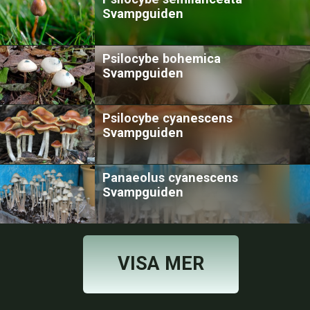
Svampguiden
Psilocybe bohemica
Svampguiden
Psilocybe cyanescens
Svampguiden
Panaeolus cyanescens
Svampguiden
VISA MER