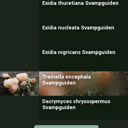
Exidia thuretiana Svampguiden
Exidia nucleata Svampguiden
Exidia nigricans Svampguiden
Tremella encephala
Svampguiden
Dacrymyces chrysospermus
Svampguiden