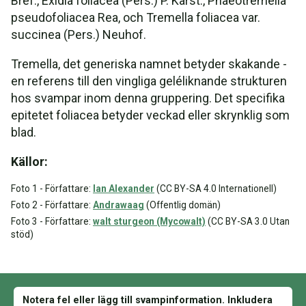
Bref., Exidia foliacea (Pers.) P. Karst., Phaeotremella
pseudofoliacea Rea, och Tremella foliacea var.
succinea (Pers.) Neuhof.
Tremella, det generiska namnet betyder skakande -
en referens till den vingliga geléliknande strukturen
hos svampar inom denna gruppering. Det specifika
epitetet foliacea betyder veckad eller skrynklig som
blad.
Källor:
Foto 1 - Författare:
Ian Alexander
(CC BY-SA 4.0 Internationell)
Foto 2 - Författare:
Andrawaag
(Offentlig domän)
Foto 3 - Författare:
walt sturgeon (Mycowalt)
(CC BY-SA 3.0 Utan
stöd)