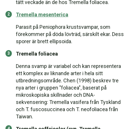
tätt veckade än de hos Tremella foliacea.
Tremella mesenterica
Parasit på Peniophora krustsvampar, som
förekommer på döda lövträd, särskilt ekar. Dess
sporer är brett ellipsoida.
Tremella foliacea
Denna svamp är variabel och kan representera
ett komplex av liknande arter i hela sitt
utbredningsområde. Chen (1998) beskrev tre
nya arter i gruppen "foliacea", baserat på
mikroskopiska skillnader och DNA-
sekvensering: Tremella vasifera från Tyskland
och T. fuscosuccinea och T. neofoliacea från
Taiwan.
Tremella coffeicolor (syn. Tremella