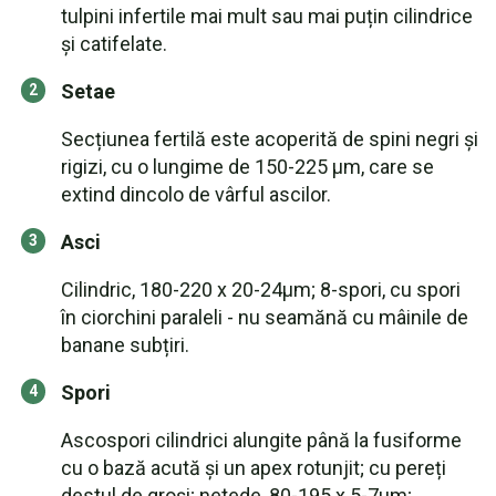
tulpini infertile mai mult sau mai puțin cilindrice
și catifelate.
Setae
Secțiunea fertilă este acoperită de spini negri și
rigizi, cu o lungime de 150-225 µm, care se
extind dincolo de vârful ascilor.
Asci
Cilindric, 180-220 x 20-24µm; 8-spori, cu spori
în ciorchini paraleli - nu seamănă cu mâinile de
banane subțiri.
Spori
Ascospori cilindrici alungite până la fusiforme
cu o bază acută și un apex rotunjit; cu pereți
destul de groși; netede, 80-195 x 5-7µm;