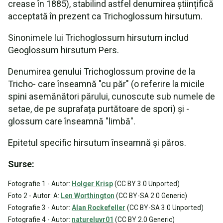
crease în 1885), stabilind astfel denumirea științifică
acceptată în prezent ca Trichoglossum hirsutum.
Sinonimele lui Trichoglossum hirsutum includ
Geoglossum hirsutum Pers.
Denumirea genului Trichoglossum provine de la
Tricho- care înseamnă "cu păr" (o referire la micile
spini asemănători părului, cunoscute sub numele de
setae, de pe suprafața purtătoare de spori) și -
glossum care înseamnă "limbă".
Epitetul specific hirsutum înseamnă și păros.
Surse:
Fotografie 1 - Autor:
Holger Krisp
(CC BY 3.0 Unported)
Foto 2 - Autor: A:
Len Worthington
(CC BY-SA 2.0 Generic)
Fotografie 3 - Autor:
Alan Rockefeller
(CC BY-SA 3.0 Unported)
Fotografie 4 - Autor:
natureluvr01
(CC BY 2.0 Generic)