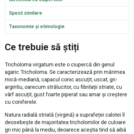
Specii similare
Taxonomie și etimologie
Ce trebuie să știți
Tricholoma virgatum este o ciupercă din genul
agaric Tricholoma. Se caracterizează prin mărimea
mică-mediană, capacul conic ascuțit, uscat, gri-
argintiu, oarecum strălucitor, cu fibrilații striate, cu
vârf ascuțit, gust foarte piperat sau amar și creștere
cu coniferele.
Natura radială striată (virgină) a suprafeței calotei îl
deosebește de majoritatea tricholomilor de culoare
gri mic până la mediu, deoarece aceștia tind să aibă