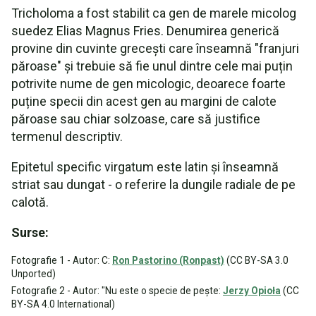
Tricholoma a fost stabilit ca gen de marele micolog
suedez Elias Magnus Fries. Denumirea generică
provine din cuvinte grecești care înseamnă "franjuri
păroase" și trebuie să fie unul dintre cele mai puțin
potrivite nume de gen micologic, deoarece foarte
puține specii din acest gen au margini de calote
păroase sau chiar solzoase, care să justifice
termenul descriptiv.
Epitetul specific virgatum este latin și înseamnă
striat sau dungat - o referire la dungile radiale de pe
calotă.
Surse:
Fotografie 1 - Autor: C:
Ron Pastorino (Ronpast)
(CC BY-SA 3.0
Unported)
Fotografie 2 - Autor: "Nu este o specie de pește:
Jerzy Opioła
(CC
BY-SA 4.0 International)