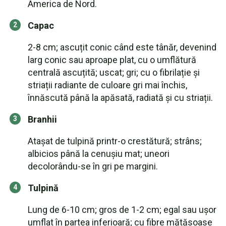
America de Nord.
Capac
2-8 cm; ascuțit conic când este tânăr, devenind
larg conic sau aproape plat, cu o umflătură
centrală ascuțită; uscat; gri; cu o fibrilație și
striații radiante de culoare gri mai închis,
înnăscută până la apăsată, radiată și cu striații.
Branhii
Atașat de tulpină printr-o crestătură; strâns;
albicios până la cenușiu mat; uneori
decolorându-se în gri pe margini.
Tulpină
Lung de 6-10 cm; gros de 1-2 cm; egal sau ușor
umflat în partea inferioară; cu fibre mătăsoase