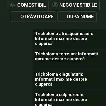
COMESTIBIL
NECOMESTIBILE
OTRĂVITOARE
DUPA NUME
Tricholoma atrosquamosum:
Informații maxime despre
ciupercă
Tricholoma terreum: Informații
maxime despre ciupercă
Tricholoma cingulatum:
Informații maxime despre
ciupercă
Tricholoma sulphureum:
Informații maxime despre
ciupercă