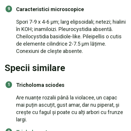
Caracteristici microscopice
Spori 7-9 x 4-6 µm; larg elipsoidali; netezi; hialini
în KOH; inamiloizi. Pleurocystidia absentă.
Cheilocystidia basidiole-like. Pileipellis o cutis
de elemente cilindrice 2-7.5 µm lățime.
Conexiuni de clește absente.
Specii similare
Tricholoma sciodes
Are nuanțe rozalii până la violacee, un capac
mai puțin ascuțit, gust amar, dar nu piperat, și
crește cu fagul și poate cu alți arbori cu frunze
largi.