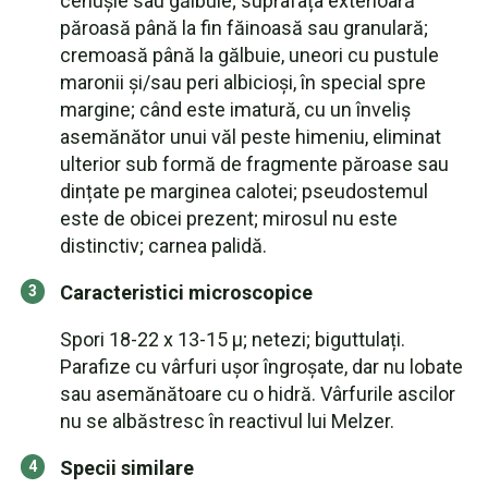
cenușie sau gălbuie; suprafața exterioară
păroasă până la fin făinoasă sau granulară;
cremoasă până la gălbuie, uneori cu pustule
maronii și/sau peri albicioși, în special spre
margine; când este imatură, cu un înveliș
asemănător unui văl peste himeniu, eliminat
ulterior sub formă de fragmente păroase sau
dințate pe marginea calotei; pseudostemul
este de obicei prezent; mirosul nu este
distinctiv; carnea palidă.
Caracteristici microscopice
Spori 18-22 x 13-15 µ; netezi; biguttulați.
Parafize cu vârfuri ușor îngroșate, dar nu lobate
sau asemănătoare cu o hidră. Vârfurile ascilor
nu se albăstresc în reactivul lui Melzer.
Specii similare