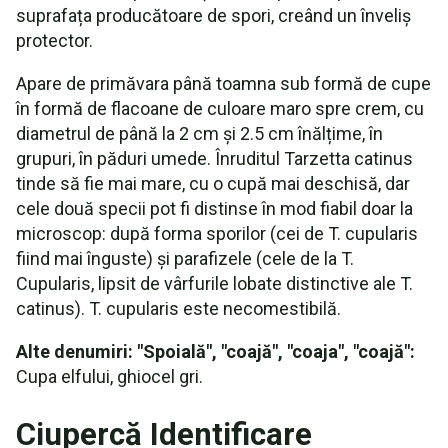
suprafața producătoare de spori, creând un înveliș
protector.
Apare de primăvara până toamna sub formă de cupe
în formă de flacoane de culoare maro spre crem, cu
diametrul de până la 2 cm și 2.5 cm înălțime, în
grupuri, în păduri umede. Înruditul Tarzetta catinus
tinde să fie mai mare, cu o cupă mai deschisă, dar
cele două specii pot fi distinse în mod fiabil doar la
microscop: după forma sporilor (cei de T. cupularis
fiind mai înguste) și parafizele (cele de la T.
Cupularis, lipsit de vârfurile lobate distinctive ale T.
catinus). T. cupularis este necomestibilă.
Alte denumiri: "Spoială", "coajă", "coaja", "coajă":
Cupa elfului, ghiocel gri.
Ciupercă Identificare