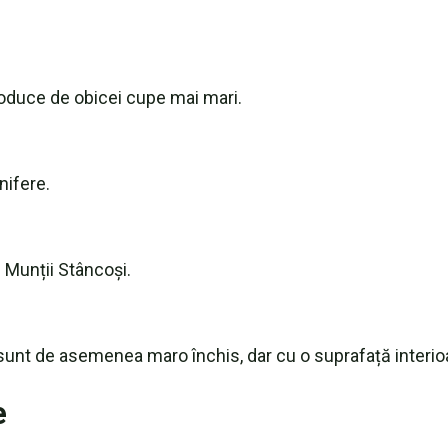
roduce de obicei cupe mai mari.
nifere.
Munții Stâncoși.
sunt de asemenea maro închis, dar cu o suprafață interioa
e