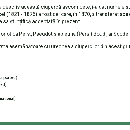
 descris această ciupercă ascomicete, i-a dat numele știi
 (1821 - 1876) a fost cel care, în 1870, a transferat ace
a științifică acceptată în prezent.
onotica Pers., Pseudotis abietina (Pers.) Boud., și Scodell
rma asemănătoare cu urechea a ciupercilor din acest grup,
Unported)
ted)
national)