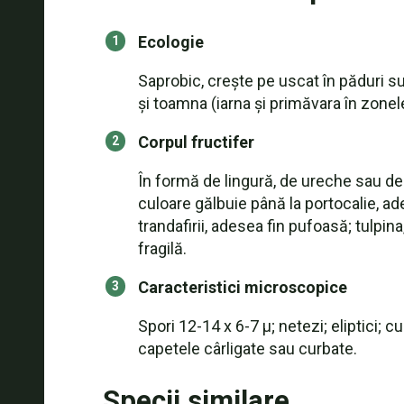
Ecologie
Saprobic, crește pe uscat în păduri su
și toamna (iarna și primăvara în zonel
Corpul fructifer
În formă de lingură, de ureche sau de 
culoare gălbuie până la portocalie, ad
trandafirii, adesea fin pufoasă; tulpi
fragilă.
Caracteristici microscopice
Spori 12-14 x 6-7 µ; netezi; eliptici; 
capetele cârligate sau curbate.
Specii similare