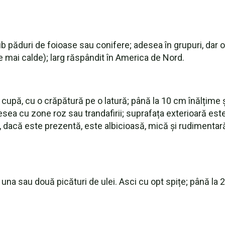
b păduri de foioase sau conifere; adesea în grupuri, dar o
e mai calde); larg răspândit în America de Nord.
cupă, cu o crăpătură pe o latură; până la 10 cm înălțime 
esea cu zone roz sau trandafirii; suprafața exterioară este
na, dacă este prezentă, este albicioasă, mică și rudimentară
cu una sau două picături de ulei. Asci cu opt spițe; până la 