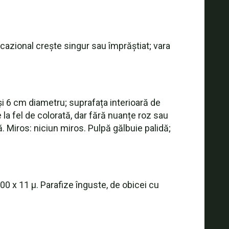
cazional crește singur sau împrăștiat; vara
și 6 cm diametru; suprafața interioară de
 la fel de colorată, dar fără nuanțe roz sau
. Miros: niciun miros. Pulpă gălbuie palidă;
200 x 11 µ. Parafize înguste, de obicei cu