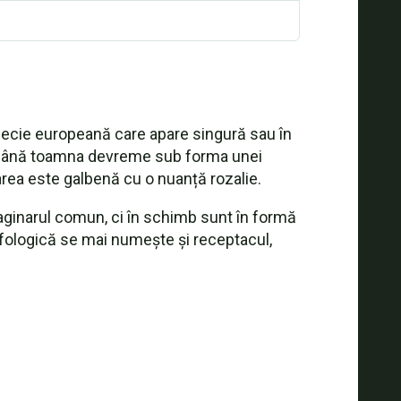
pecie europeană care apare singură sau în
ară până toamna devreme sub forma unei
area este galbenă cu o nuanță rozalie.
imaginarul comun, ci în schimb sunt în formă
fologică se mai numește și receptacul,