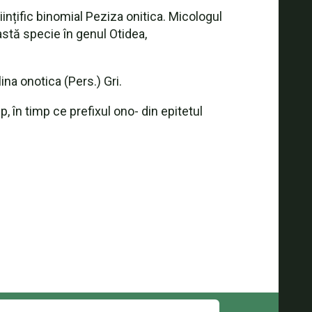
nțific binomial Peziza onitica. Micologul
astă specie în genul Otidea,
ina onotica (Pers.) Gri.
 în timp ce prefixul ono- din epitetul