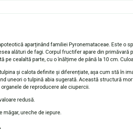
apoteotică aparținând familiei Pyronemataceae. Este o s
adesea alături de fagi. Corpul fructifer apare din primăv
tă pe cealaltă parte, cu o înălțime de până la 10 cm. Culo
tulpina și calota definite și diferențiate, așa cum stă în 
nd uneori o tulpină abia sugerată. Această structură mor
organele de reproducere ale ciupercii.
 valoare redusă.
 măgar, ureche de iepure.
r