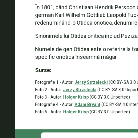
În 1801, când Christiaan Hendrik Persoon a
german Karl Wilhelm Gottlieb Leopold Fuckel
redenuminând-o Otidea onotica, denumirea s
Sinonimele lui Otidea onitica includ Peziza 
Numele de gen Otidea este o referire la fo
specific onotica înseamnă măgar.
Surse:
Fotografie 1 - Autor:
Jerzy Strzelecki
(CC BY-SA 3.0 
Foto 2 - Autor:
Jerzy Strzelecki
(CC BY-SA 3.0 Unpor
Foto 3 - Autor:
Holger Krisp
(CC BY 3.0 Unported)
Fotografie 4 - Autor:
Adam Bryant
(CC BY-SA 4.0 Inter
Foto 5 - Autor:
Holger Krisp
(CC BY 3.0 Unported)