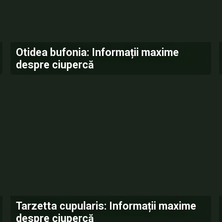
Otidea bufonia: Informații maxime
despre ciupercă
Tarzetta cupularis: Informații maxime
despre ciupercă