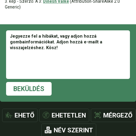
3. kép - Szerző: A 3:
Dinesh Valke
(Attribution-ShareAlike 2.0
Generic)
BEKÜLDÉS
EHETŐ
EHETETLEN
MÉRGEZŐ
NÉV SZERINT