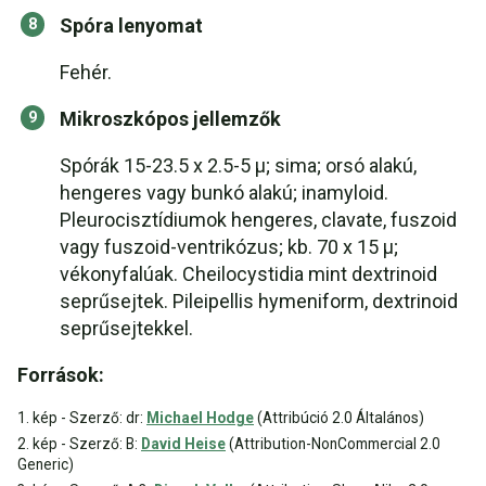
Spóra lenyomat
Fehér.
Mikroszkópos jellemzők
Spórák 15-23.5 x 2.5-5 µ; sima; orsó alakú,
hengeres vagy bunkó alakú; inamyloid.
Pleurocisztídiumok hengeres, clavate, fuszoid
vagy fuszoid-ventrikózus; kb. 70 x 15 µ;
vékonyfalúak. Cheilocystidia mint dextrinoid
seprűsejtek. Pileipellis hymeniform, dextrinoid
seprűsejtekkel.
Források:
1. kép - Szerző: dr:
Michael Hodge
(Attribúció 2.0 Általános)
2. kép - Szerző: B:
David Heise
(Attribution-NonCommercial 2.0
Generic)