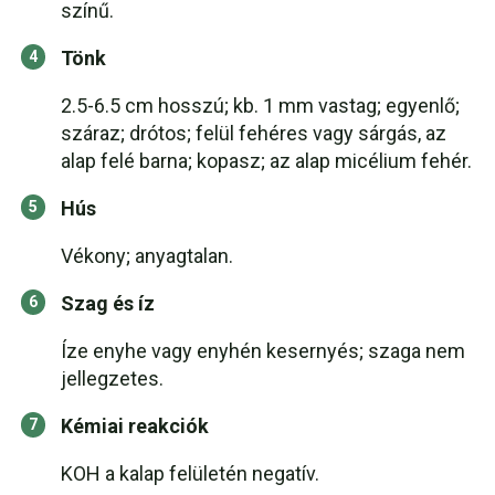
színű.
Tönk
2.5-6.5 cm hosszú; kb. 1 mm vastag; egyenlő;
száraz; drótos; felül fehéres vagy sárgás, az
alap felé barna; kopasz; az alap micélium fehér.
Hús
Vékony; anyagtalan.
Szag és íz
Íze enyhe vagy enyhén kesernyés; szaga nem
jellegzetes.
Kémiai reakciók
KOH a kalap felületén negatív.