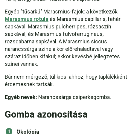
Egyéb "tűsarkú" Marasmius-fajok: a következők
Marasmius rotula
és Marasmius capillaris, fehér
sapkával; Marasmius pulcherripes, rózsaszín
sapkával; és Marasmius fulvoferrugineus,
rozsdabarna sapkával. A Marasmius siccus
narancssárga színe a kor előrehaladtával vagy
száraz időben kifakul; ekkor kevésbé jellegzetes
színei vannak.
Bár nem mérgező, túl kicsi ahhoz, hogy táplálékként
érdemesnek tartsák.
Egyéb nevek:
Narancssárga csiperkegomba.
Gomba azonosítása
Ökológia