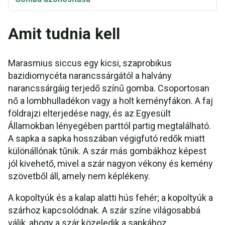
Amit tudnia kell
Marasmius siccus egy kicsi, szaprobikus
bazidiomycéta narancssárgától a halvány
narancssárgáig terjedő színű gomba. Csoportosan
nő a lombhulladékon vagy a holt keményfákon. A faj
földrajzi elterjedése nagy, és az Egyesült
Államokban lényegében parttól partig megtalálható.
A sapka a sapka hosszában végigfutó redők miatt
különállónak tűnik. A szár más gombákhoz képest
jól kivehető, mivel a szár nagyon vékony és kemény
szövetből áll, amely nem képlékeny.
A kopoltyúk és a kalap alatti hús fehér; a kopoltyúk a
szárhoz kapcsolódnak. A szár színe világosabbá
válik, ahogy a szár közeledik a sapkához.