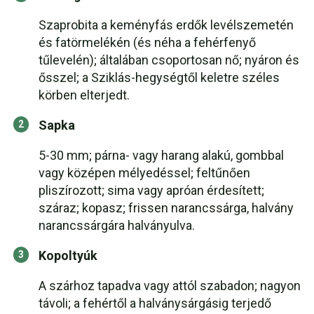
Szaprobita a keményfás erdők levélszemetén
és fatörmelékén (és néha a fehérfenyő
tűlevelén); általában csoportosan nő; nyáron és
ősszel; a Sziklás-hegységtől keletre széles
körben elterjedt.
Sapka
5-30 mm; párna- vagy harang alakú, gombbal
vagy középen mélyedéssel; feltűnően
pliszírozott; sima vagy apróan érdesített;
száraz; kopasz; frissen narancssárga, halvány
narancssárgára halványulva.
Kopoltyúk
A szárhoz tapadva vagy attól szabadon; nagyon
távoli; a fehértől a halványsárgásig terjedő