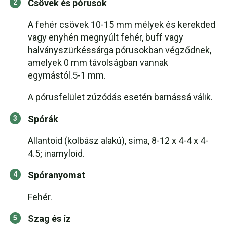
Csövek és pórusok
A fehér csövek 10-15 mm mélyek és kerekded
vagy enyhén megnyúlt fehér, buff vagy
halványszürkéssárga pórusokban végződnek,
amelyek 0 mm távolságban vannak
egymástól.5-1 mm.
A pórusfelület zúzódás esetén barnássá válik.
Spórák
Allantoid (kolbász alakú), sima, 8-12 x 4-4 x 4-
4.5; inamyloid.
Spóranyomat
Fehér.
Szag és íz