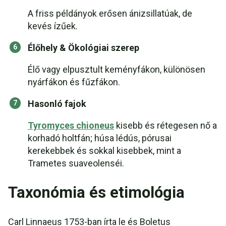
A friss példányok erősen ánizsillatúak, de
kevés ízűek.
Élőhely & Ökológiai szerep
Élő vagy elpusztult keményfákon, különösen
nyárfákon és fűzfákon.
Hasonló fajok
Tyromyces chioneus
kisebb és rétegesen nő a
korhadó holtfán; húsa lédús, pórusai
kerekebbek és sokkal kisebbek, mint a
Trametes suaveolenséi.
Taxonómia és etimológia
Carl Linnaeus 1753-ban írta le és Boletus