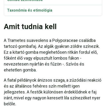
Taxonómia és etimológia
Amit tudnia kell
A Trametes suaveolens a Polyporaceae családba
tartozó gombafaj. Az algák gyakran zöldre színezik.
Ez a kitartó gomba meglehetősen ritkán fordul elő,
főként élő vagy elpusztult lombos fákon -
nevezetesen nyárfán és fűzön -. Szívós és
ehetetlen gomba.
A fiatal példányok ánizsos szaga, a zúzódási reakció
és az általános fehéres szín mellett igen
jellegzetes. A festők különösen érdeklődnek e faj
iránt, mivel egy nagyon keresett lila színezéket nyer
belőle.