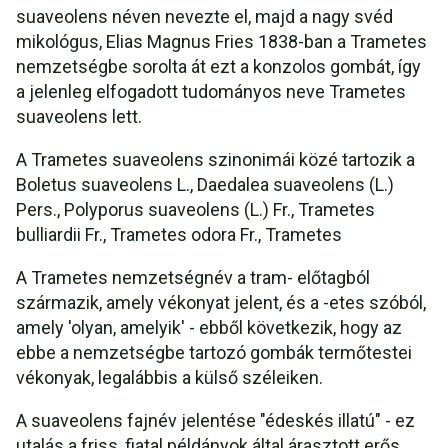
suaveolens néven nevezte el, majd a nagy svéd
mikológus, Elias Magnus Fries 1838-ban a Trametes
nemzetségbe sorolta át ezt a konzolos gombát, így
a jelenleg elfogadott tudományos neve Trametes
suaveolens lett.
A Trametes suaveolens szinonimái közé tartozik a
Boletus suaveolens L., Daedalea suaveolens (L.)
Pers., Polyporus suaveolens (L.) Fr., Trametes
bulliardii Fr., Trametes odora Fr., Trametes
A Trametes nemzetségnév a tram- előtagból
származik, amely vékonyat jelent, és a -etes szóból,
amely 'olyan, amelyik' - ebből következik, hogy az
ebbe a nemzetségbe tartozó gombák termőtestei
vékonyak, legalábbis a külső széleiken.
A suaveolens fajnév jelentése "édeskés illatú" - ez
utalás a friss, fiatal példányok által árasztott erős