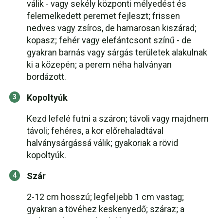
válik - vagy sekély központi mélyedést és
felemelkedett peremet fejleszt; frissen
nedves vagy zsíros, de hamarosan kiszárad;
kopasz; fehér vagy elefántcsont színű - de
gyakran barnás vagy sárgás területek alakulnak
ki a közepén; a perem néha halványan
bordázott.
Kopoltyúk
Kezd lefelé futni a száron; távoli vagy majdnem
távoli; fehéres, a kor előrehaladtával
halványsárgássá válik; gyakoriak a rövid
kopoltyúk.
Szár
2-12 cm hosszú; legfeljebb 1 cm vastag;
gyakran a tövéhez keskenyedő; száraz; a