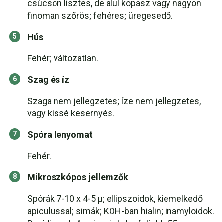
csúcson lisztes, de alul kopasz vagy nagyon
finoman szőrös; fehéres; üregesedő.
Hús
Fehér; változatlan.
Szag és íz
Szaga nem jellegzetes; íze nem jellegzetes,
vagy kissé kesernyés.
Spóra lenyomat
Fehér.
Mikroszkópos jellemzők
Spórák 7-10 x 4-5 µ; ellipszoidok, kiemelkedő
apiculussal; simák; KOH-ban hialin; inamyloidok.