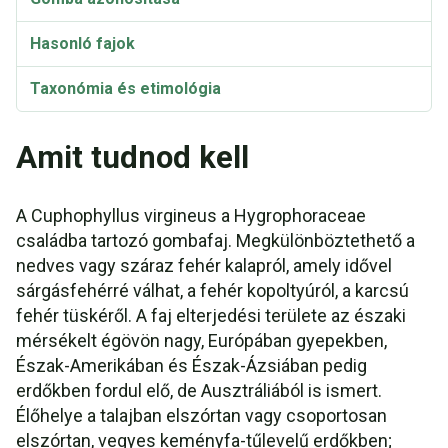
Hasonló fajok
Taxonómia és etimológia
Szinonimák
Amit tudnod kell
A Cuphophyllus virgineus a Hygrophoraceae
családba tartozó gombafaj. Megkülönböztethető a
nedves vagy száraz fehér kalapról, amely idővel
sárgásfehérré válhat, a fehér kopoltyúról, a karcsú
fehér tüskéről. A faj elterjedési területe az északi
mérsékelt égövön nagy, Európában gyepekben,
Észak-Amerikában és Észak-Ázsiában pedig
erdőkben fordul elő, de Ausztráliából is ismert.
Élőhelye a talajban elszórtan vagy csoportosan
elszórtan, vegyes keményfa-tűlevelű erdőkben;