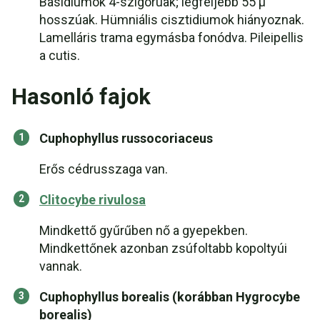
Basídiumok 4-szigorúak; legfeljebb 55 µ
hosszúak. Hümniális cisztidiumok hiányoznak.
Lamelláris trama egymásba fonódva. Pileipellis
a cutis.
Hasonló fajok
Cuphophyllus russocoriaceus
Erős cédrusszaga van.
Clitocybe rivulosa
Mindkettő gyűrűben nő a gyepekben.
Mindkettőnek azonban zsúfoltabb kopoltyúi
vannak.
Cuphophyllus borealis (korábban Hygrocybe
borealis)