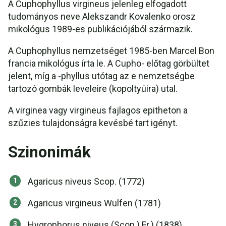
A Cuphophyllus virgineus jelenleg elfogadott
tudományos neve Alekszandr Kovalenko orosz
mikológus 1989-es publikációjából származik.
A Cuphophyllus nemzetséget 1985-ben Marcel Bon
francia mikológus írta le. A Cupho- előtag görbültet
jelent, míg a -phyllus utótag az e nemzetségbe
tartozó gombák leveleire (kopoltyúira) utal.
A virginea vagy virgineus fajlagos epitheton a
szűzies tulajdonságra kevésbé tart igényt.
Szinonimák
Agaricus niveus Scop. (1772)
Agaricus virgineus Wulfen (1781)
Hygrophorus niveus (Scop.) Fr.) (1838)