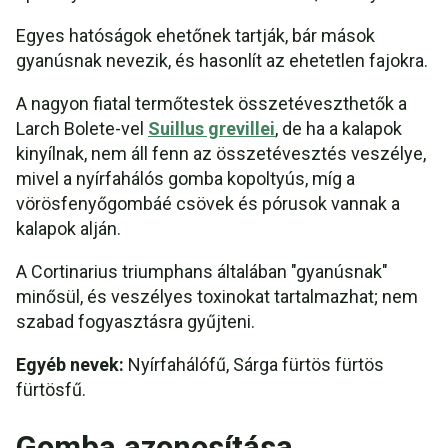
Egyes hatóságok ehetőnek tartják, bár mások
gyanúsnak nevezik, és hasonlít az ehetetlen fajokra.
A nagyon fiatal termőtestek összetéveszthetők a
Larch Bolete-vel
Suillus grevillei
, de ha a kalapok
kinyílnak, nem áll fenn az összetévesztés veszélye,
mivel a nyírfahálós gomba kopoltyús, míg a
vörösfenyőgombáé csövek és pórusok vannak a
kalapok alján.
A Cortinarius triumphans általában "gyanúsnak"
minősül, és veszélyes toxinokat tartalmazhat; nem
szabad fogyasztásra gyűjteni.
Egyéb nevek:
Nyírfahálófű, Sárga fürtös fürtös
fürtösfű.
Gomba azonosítása