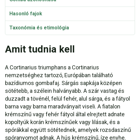
Hasonló fajok
Taxonómia és etimológia
Amit tudnia kell
A Cortinarius triumphans a Cortinarius
nemzetséghez tartozó, Európában található
bazídiumos gombafaj. Sárgás sapkája középen
sötétebb, a szélein halványabb. A szár vastag és
duzzadt a tövénél, felül fehér, alul sárga, és a fátyol
barna vagy barna maradványait viseli. A fiatalon
krémszínű vagy fehér fátyol által elrejtett adnate
kopoltyúk korán krémszínűek vagy lilásak, és a
spórákkal együtt sötétednek, amelyek rozsdaszínű
spóranyomot adnak. A hús krémszínű, íze enyhe.