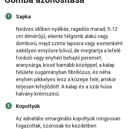
Sapka
Nedves időben nyálkás, ragadós marad; 5-12
cm átmérőjű; eleinte félgömb alakú vagy
domború, majd szinte laposra vagy esetenként
sekélyen ernyősre bővül, de megtartja a lefelé
forduló vagy enyhén behajló peremet;
aranysárga, kissé barnább középpel, a kalap
felülete sugárirányban fibrillózus, és néha
enyhén pikkelyes lesz a közepe felé, amikor
teljesen kifejlődött. A kalap és a szár húsa
halvány krémszínű.
Kopoltyúk
Az adnatális-emarginális kopoltyúk rongyosan
fogazottak, szorosak és kezdetben