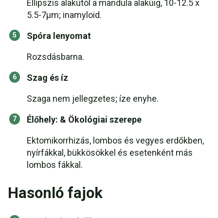
Ellipszis alakútól a mandula alakúig, 10-12.5 x
5.5-7μm; inamyloid.
Spóra lenyomat
Rozsdásbarna.
Szag és íz
Szaga nem jellegzetes; íze enyhe.
Élőhely: & Ökológiai szerepe
Ektomikorrhizás, lombos és vegyes erdőkben,
nyírfákkal, bükkösökkel és esetenként más
lombos fákkal.
Hasonló fajok