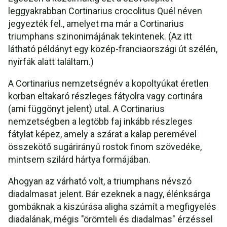
leggyakrabban Cortinarius crocolitus Quél néven
jegyezték fel., amelyet ma már a Cortinarius
triumphans szinonimájának tekintenek. (Az itt
látható példányt egy közép-franciaországi út szélén,
nyírfák alatt találtam.)
A Cortinarius nemzetségnév a kopoltyúkat éretlen
korban eltakaró részleges fátyolra vagy cortinára
(ami függönyt jelent) utal. A Cortinarius
nemzetségben a legtöbb faj inkább részleges
fátylat képez, amely a szárat a kalap peremével
összekötő sugárirányú rostok finom szövedéke,
mintsem szilárd hártya formájában.
Ahogyan az várható volt, a triumphans névszó
diadalmasat jelent. Bár ezeknek a nagy, élénksárga
gombáknak a kiszúrása aligha számít a megfigyelés
diadalának, mégis "örömteli és diadalmas" érzéssel