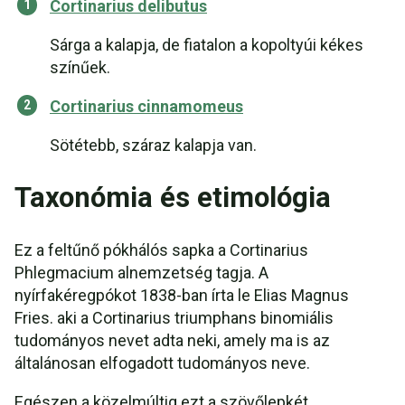
Cortinarius delibutus
Sárga a kalapja, de fiatalon a kopoltyúi kékes
színűek.
Cortinarius cinnamomeus
Sötétebb, száraz kalapja van.
Taxonómia és etimológia
Ez a feltűnő pókhálós sapka a Cortinarius
Phlegmacium alnemzetség tagja. A
nyírfakéregpókot 1838-ban írta le Elias Magnus
Fries. aki a Cortinarius triumphans binomiális
tudományos nevet adta neki, amely ma is az
általánosan elfogadott tudományos neve.
Egészen a közelmúltig ezt a szövőlepkét