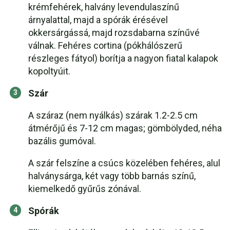
krémfehérek, halvány levendulaszínű
árnyalattal, majd a spórák érésével
okkersárgássá, majd rozsdabarna színűvé
válnak. Fehéres cortina (pókhálószerű
részleges fátyol) borítja a nagyon fiatal kalapok
kopoltyúit.
Szár
A száraz (nem nyálkás) szárak 1.2-2.5 cm
átmérőjű és 7-12 cm magas; gömbölyded, néha
bazális gumóval.
A szár felszíne a csúcs közelében fehéres, alul
halványsárga, két vagy több barnás színű,
kiemelkedő gyűrűs zónával.
Spórák