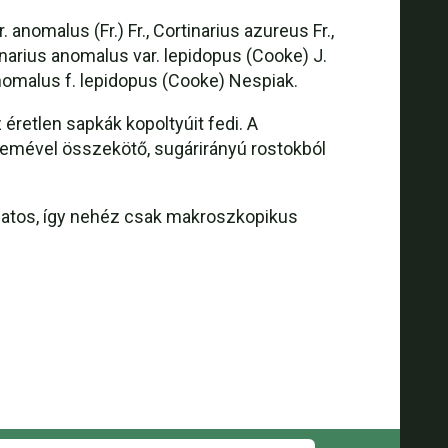
anomalus (Fr.) Fr., Cortinarius azureus Fr.,
narius anomalus var. lepidopus (Cooke) J.
 anomalus f. lepidopus (Cooke) Nespiak.
éretlen sapkák kopoltyúit fedi. A
eremével összekötő, sugárirányú rostokból
zatos, így nehéz csak makroszkopikus