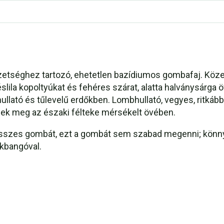
zetséghez tartozó, ehetetlen bazídiumos gombafaj. Köz
slila kopoltyúkat és fehéres szárat, alatta halványsárg
llató és tűlevelű erdőkben. Lombhullató, vegyes, ritkább
ek meg az északi félteke mérsékelt övében.
összes gombát, ezt a gombát sem szabad megenni; könn
kbangóval.