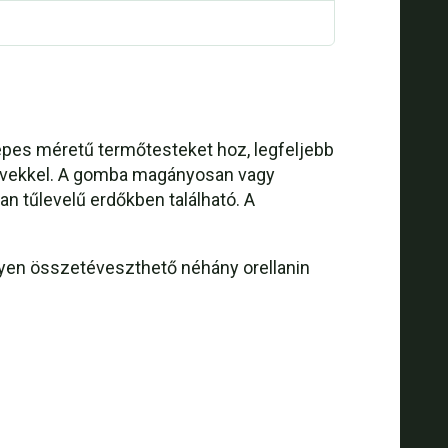
epes méretű termőtesteket hoz, legfeljebb
a övekkel. A gomba magányosan vagy
an tűlevelű erdőkben található. A
yen összetéveszthető néhány orellanin