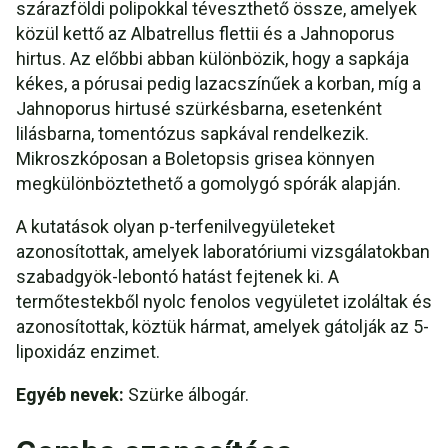
szárazföldi polipokkal téveszthető össze, amelyek
közül kettő az Albatrellus flettii és a Jahnoporus
hirtus. Az előbbi abban különbözik, hogy a sapkája
kékes, a pórusai pedig lazacszínűek a korban, míg a
Jahnoporus hirtusé szürkésbarna, esetenként
lilásbarna, tomentózus sapkával rendelkezik.
Mikroszkóposan a Boletopsis grisea könnyen
megkülönböztethető a gomolygó spórák alapján.
A kutatások olyan p-terfenilvegyületeket
azonosítottak, amelyek laboratóriumi vizsgálatokban
szabadgyök-lebontó hatást fejtenek ki. A
termőtestekből nyolc fenolos vegyületet izoláltak és
azonosítottak, köztük hármat, amelyek gátolják az 5-
lipoxidáz enzimet.
Egyéb nevek:
Szürke álbogár.