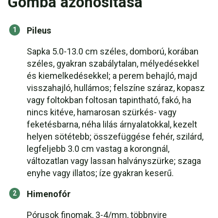
Gomba azonosítása
Pileus
Sapka 5.0-13.0 cm széles, domború, korában
széles, gyakran szabálytalan, mélyedésekkel
és kiemelkedésekkel; a perem behajló, majd
visszahajló, hullámos; felszíne száraz, kopasz
vagy foltokban foltosan tapintható, fakó, ha
nincs kitéve, hamarosan szürkés- vagy
feketésbarna, néha lilás árnyalatokkal, kezelt
helyen sötétebb; összefüggése fehér, szilárd,
legfeljebb 3.0 cm vastag a korongnál,
változatlan vagy lassan halványszürke; szaga
enyhe vagy illatos; íze gyakran keserű.
Himenofór
Pórusok finomak, 3-4/mm, többnyire