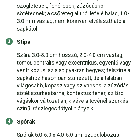
szögletesek, fehéresek, zúzódáskor
sötétednek; a csőréteg alulról lefelé halad, 1.0-
3.0 mm vastag, nem könnyen elválasztható a
sapkától.
Stipe
Szára 3.0-8.0 cm hosszú, 2.0-4.0 cm vastag,
tömör, centrális vagy excentrikus, egyenlő vagy
ventrikózus, az alap gyakran hegyes; felszíne a
sapkához hasonlóan színezett, de általában
világosabb, kopasz vagy szivacsos, a zúzódás
sötét szürkésbarna; kontextus fehér, szilárd,
vágáskor változatlan, kivéve a tövénél szürkés
színű; részleges fátyol hiányzik.
Spórák
Spórák 5.0-6.0 x 4.0-5.0 µm, szubglobózus,