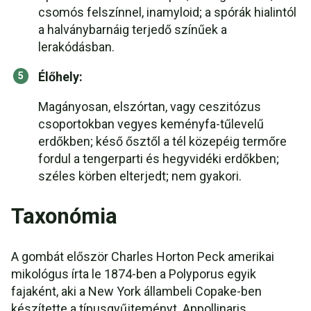
csomós felszínnel, inamyloid; a spórák hialintól
a halványbarnáig terjedő színűek a
lerakódásban.
Élőhely:
Magányosan, elszórtan, vagy ceszitózus
csoportokban vegyes keményfa-tűlevelű
erdőkben; késő ősztől a tél közepéig termőre
fordul a tengerparti és hegyvidéki erdőkben;
széles körben elterjedt; nem gyakori.
Taxonómia
A gombát először Charles Horton Peck amerikai
mikológus írta le 1874-ben a Polyporus egyik
fajaként, aki a New York állambeli Copake-ben
készítette a típusgyűjteményt. Appollinaris