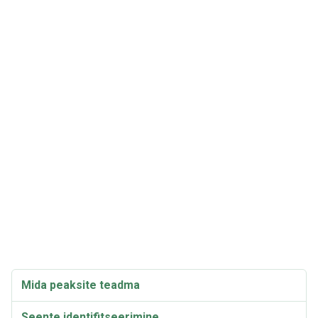
Mida peaksite teadma
Seente identifitseerimine