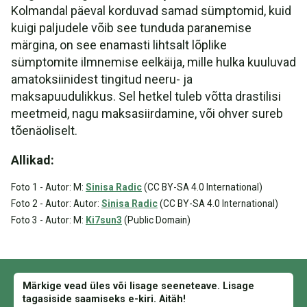
Kolmandal päeval korduvad samad sümptomid, kuid
kuigi paljudele võib see tunduda paranemise
märgina, on see enamasti lihtsalt lõplike
sümptomite ilmnemise eelkäija, mille hulka kuuluvad
amatoksiinidest tingitud neeru- ja
maksapuudulikkus. Sel hetkel tuleb võtta drastilisi
meetmeid, nagu maksasiirdamine, või ohver sureb
tõenäoliselt.
Allikad:
Foto 1 - Autor: M:
Sinisa Radic
(CC BY-SA 4.0 International)
Foto 2 - Autor: Autor:
Sinisa Radic
(CC BY-SA 4.0 International)
Foto 3 - Autor: M:
Ki7sun3
(Public Domain)