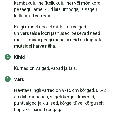
kambakujuline (kellukujuline) või mõnikord
peaaegu lame, kuid laia umboga, ja sageli
kallutatud varrega.
Kuigi mõnel noorel mütsil on valged
universaalse loori jäänused, pesevad need
märja ilmaga peagi maha ja neid on küpsetel
mütsidel harva näha.
Kihid
Kurnad on valged, vabad ja täis.
Vars
Hävitava ingli varred on 9-15 cm kõrged, 0.6-2
cm läbimõõduga, sageli kergelt kõverad;
puhtvalged ja kiulised, kõrgel tüvel kõrguselt
hapraks jäänud rõngaga.