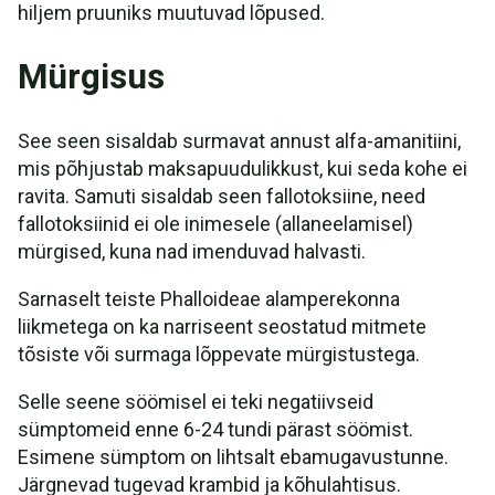
hiljem pruuniks muutuvad lõpused.
Mürgisus
See seen sisaldab surmavat annust alfa-amanitiini,
mis põhjustab maksapuudulikkust, kui seda kohe ei
ravita. Samuti sisaldab seen fallotoksiine, need
fallotoksiinid ei ole inimesele (allaneelamisel)
mürgised, kuna nad imenduvad halvasti.
Sarnaselt teiste Phalloideae alamperekonna
liikmetega on ka narriseent seostatud mitmete
tõsiste või surmaga lõppevate mürgistustega.
Selle seene söömisel ei teki negatiivseid
sümptomeid enne 6-24 tundi pärast söömist.
Esimene sümptom on lihtsalt ebamugavustunne.
Järgnevad tugevad krambid ja kõhulahtisus.