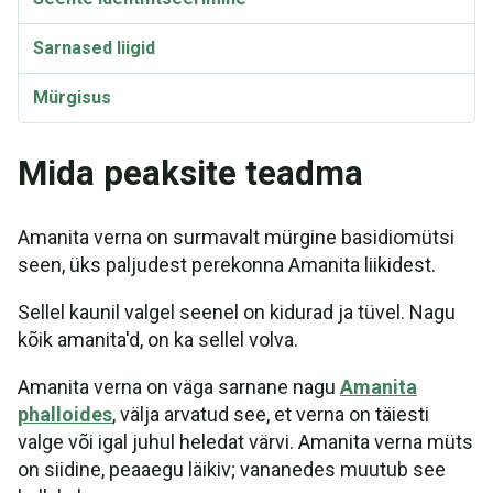
Sarnased liigid
Mürgisus
Mida peaksite teadma
Amanita verna on surmavalt mürgine basidiomütsi
seen, üks paljudest perekonna Amanita liikidest.
Sellel kaunil valgel seenel on kidurad ja tüvel. Nagu
kõik amanita'd, on ka sellel volva.
Amanita verna on väga sarnane nagu
Amanita
phalloides
, välja arvatud see, et verna on täiesti
valge või igal juhul heledat värvi. Amanita verna müts
on siidine, peaaegu läikiv; vananedes muutub see