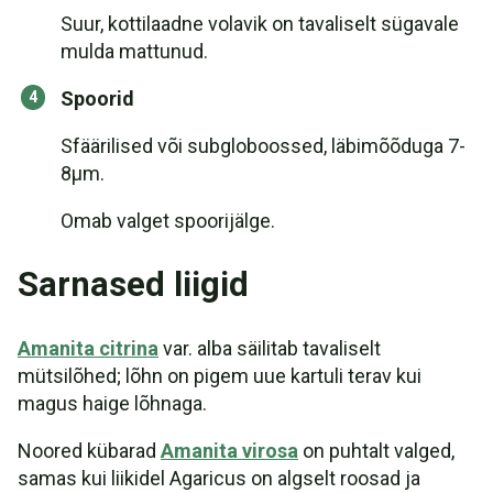
Suur, kottilaadne volavik on tavaliselt sügavale
mulda mattunud.
Spoorid
Sfäärilised või subgloboossed, läbimõõduga 7-
8μm.
Omab valget spoorijälge.
Sarnased liigid
Amanita citrina
var. alba säilitab tavaliselt
mütsilõhed; lõhn on pigem uue kartuli terav kui
magus haige lõhnaga.
Noored kübarad
Amanita virosa
on puhtalt valged,
samas kui liikidel Agaricus on algselt roosad ja