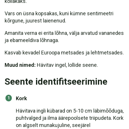
kollakaks.
Vars on üsna kopsakas, kuni kümne sentimeetri
kõrgune, juurest laienenud.
Amanita verna ei erita lõhna, välja arvatud vananedes
ja ebameeldiva lõhnaga.
Kasvab kevadel Euroopa metsades ja lehtmetsades.
Muud nimed:
Hävitav ingel, lollide seene.
Seente identifitseerimine
Kork
Hävitava ingli kübarad on 5-10 cm läbimõõduga,
puhtvalged ja ilma äärepoolsete triipudeta. Kork
on algselt munakujuline, seejärel