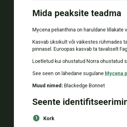
Mida peaksite teadma
Mycena pelianthina on haruldane lillakate v
Kasvab üksikult või väikestes rühmades ta
pinnasel. Euroopas kasvab ta tavaliselt Fagus
Loetletud kui ohustatud Norra ohustatud 
See seen on lähedane sugulane
Mycena p
Muud nimed:
Blackedge Bonnet
Seente identifitseerimi
Kork