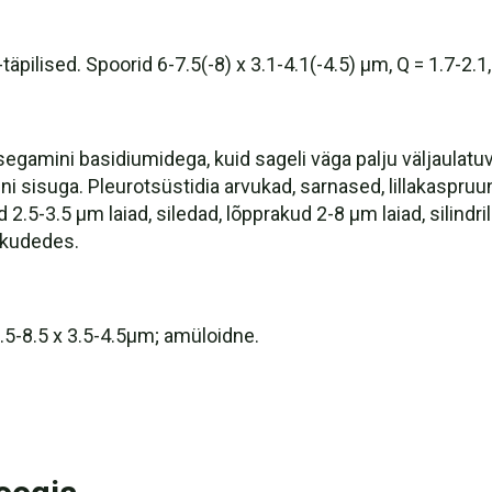
täpilised. Spoorid 6-7.5(-8) x 3.1-4.1(-4.5) µm, Q = 1.7-2.1,
gamini basidiumidega, kuid sageli väga palju väljaulatuv
uni sisuga. Pleurotsüstidia arvukad, sarnased, lillakaspruu
 2.5-3.5 µm laiad, siledad, lõpprakud 2-8 µm laiad, silindril
 kudedes.
 6.5-8.5 x 3.5-4.5μm; amüloidne.