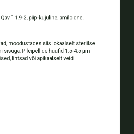
 Qav ˜ 1.9-2, piip-kujuline, amiloidne.
ad, moodustades siis lokaalselt steriilse
ni sisuga. Pileipellide hüüfid 1.5-4.5 µm
ised, lihtsad või apikaalselt veidi