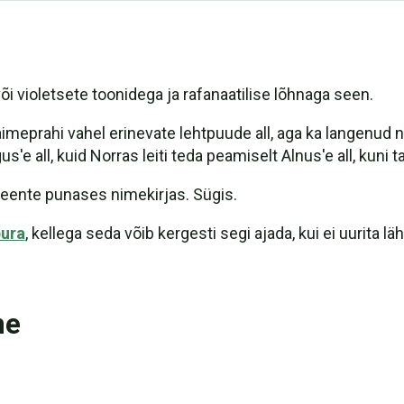
õi violetsete toonidega ja rafanaatilise lõhnaga seen.
imeprahi vahel erinevate lehtpuude all, aga ka langenud n
'e all, kuid Norras leiti teda peamiselt Alnus'e all, kuni t
seente punases nimekirjas. Sügis.
ura
, kellega seda võib kergesti segi ajada, kui ei uurita l
ne