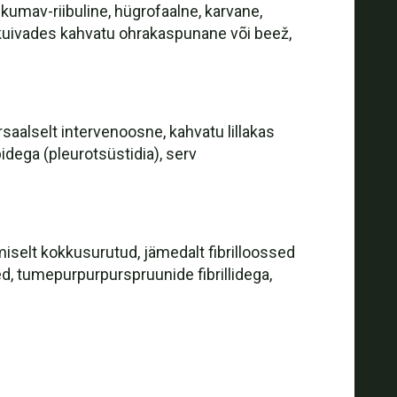
kumav-riibuline, hügrofaalne, karvane,
, kuivades kahvatu ohrakaspunane või beež,
aalselt intervenoosne, kahvatu lillakas
idega (pleurotsüstidia), serv
gmiselt kokkusurutud, jämedalt fibrilloossed
ised, tumepurpurpurspruunide fibrillidega,