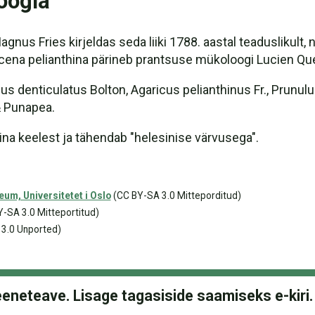
oogia
Magnus Fries kirjeldas seda liiki 1788. aastal teaduslikult
na pelianthina pärineb prantsuse mükoloogi Lucien Quele
 denticulatus Bolton, Agaricus pelianthinus Fr., Prunulu
& Punapea.
adina keelest ja tähendab "helesinise värvusega".
um, Universitetet i Oslo
(CC BY-SA 3.0 Mitteporditud)
-SA 3.0 Mitteportitud)
3.0 Unported)