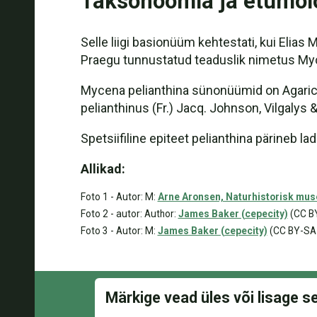
Taksonoomia ja etümol
Selle liigi basionüüm kehtestati, kui Elias 
Praegu tunnustatud teaduslik nimetus Myce
Mycena pelianthina sünonüümid on Agaricus
pelianthinus (Fr.) Jacq. Johnson, Vilgalys 
Spetsiifiline epiteet pelianthina pärineb l
Allikad:
Foto 1 - Autor: M:
Arne Aronsen, Naturhistorisk muse
Foto 2 - autor: Author:
James Baker (cepecity)
(CC BY
Foto 3 - Autor: M:
James Baker (cepecity)
(CC BY-SA 