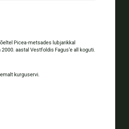
õeltel Picea-metsades lubjarikkal
a 2000. aastal Vestfoldis Fagus'e all koguti.
ähemalt kurguservi.