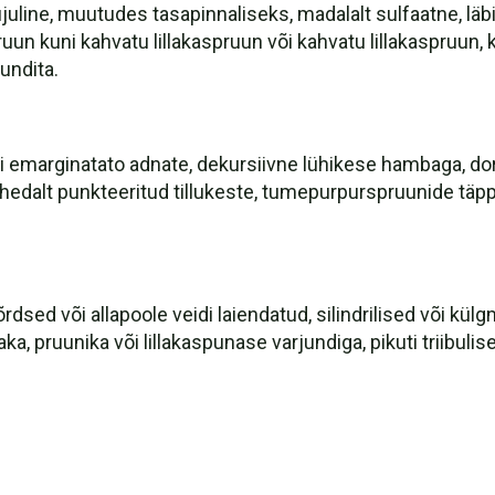
uline, muutudes tasapinnaliseks, madalalt sulfaatne, läbi
uun kuni kahvatu lillakaspruun või kahvatu lillakaspruun
undita.
 emarginatato adnate, dekursiivne lühikese hambaga, dors
tihedalt punkteeritud tillukeste, tumepurpurspruunide täpp
dsed või allapoole veidi laiendatud, silindrilised või kül
llaka, pruunika või lillakaspunase varjundiga, pikuti triibul