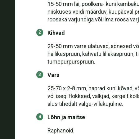
15-50 mm lai, poolkera- kuni kambakuj
niiskuses veidi määrduv, kuupäeval pr
roosaka varjundiga või ilma roosa varj
Kihvad
29-50 mm varre ulatuvad, adnexed või
hallikaspruun, kahvatu lillakaspruun, 
tumepurpurspruun.
Vars
25-70 x 2-8 mm, haprad kuni kõvad, võr
või isegi flokksed, valkjad, kergelt ko
alus tihedalt valge-villakujuline.
Lõhn ja maitse
Raphanoid.