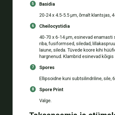
Basidia
20-24 x 4.5-5.5 µm, õrnalt klantsjas, 4-
Cheilocystidia
40-70 x 6-14 µm, esinevad enamasti se
riba, fusiformsed, siledad, lillakaspru
laiune, sileda. Tüvede koore kihi hüüfid
hargnenud. Klambrid esinevad kõigis
Spores
Ellipsoidne kuni subtsilindriline, sile,
Spore Print
Valge.