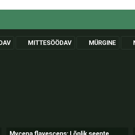
DAV
MITTESÖÖDAV
MÜRGINE
Mycena flavescens: Lõplik seente