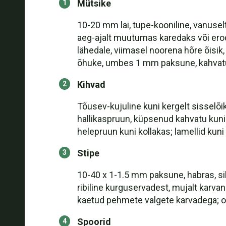
Mütsike
10-20 mm lai, tupe-kooniline, vanusel
aeg-ajalt muutumas karedaks või erodee
lähedale, viimasel noorena hõre õisik
õhuke, umbes 1 mm paksune, kahvatu k
Kihvad
Tõusev-kujuline kuni kergelt sisselõi
hallikaspruun, küpsenud kahvatu kuni
helepruun kuni kollakas; lamellid kuni
Stipe
10-40 x 1-1.5 mm paksune, habras, sil
ribiline kurguservadest, mujalt karv
kaetud pehmete valgete karvadega; o
Spoorid