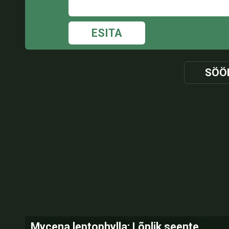
ESITA
SÖÖ
Mycena leptophylla: Lõplik seente