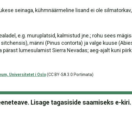
 õhukese seinaga, kühmnäärmeline lisand ei ole silmatorka
aladel, e.g. muruplatsid, kalmistud jne.; rohu sees mägis
sitchensis), männi (Pinus contorta) ja valge kuuse (Abies 
a pärast lumesulamist Sierra Nevadas; aeg-ajalt kuni piirk
m, Universitetet i Oslo
(CC BY-SA 3.0 Portimata)