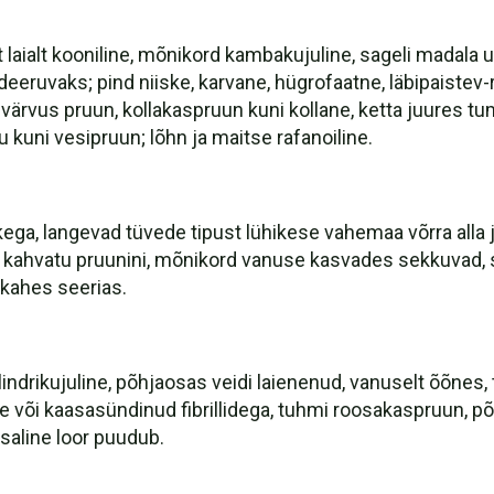
t laialt kooniline, mõnikord kambakujuline, sageli madala
ruvaks; pind niiske, karvane, hügrofaatne, läbipaistev-rii
, värvus pruun, kollakaspruun kuni kollane, ketta juures
uni vesipruun; lõhn ja maitse rafanoiline.
kega, langevad tüvede tipust lühikese vahemaa võrra alla 
 kahvatu pruunini, mõnikord vanuse kasvades sekkuvad, 
 kahes seerias.
indrikujuline, põhjaosas veidi laienenud, vanuselt õõnes, 
ane või kaasasündinud fibrillidega, tuhmi roosakaspruun,
saline loor puudub.