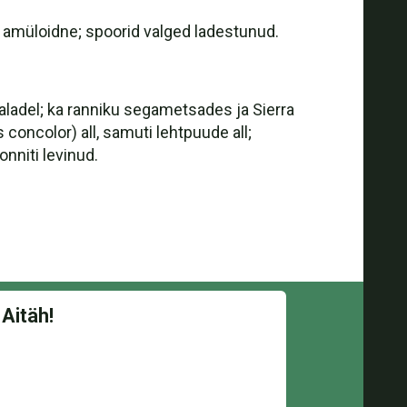
v, amüloidne; spoorid valged ladestunud.
aladel; ka ranniku segametsades ja Sierra
concolor) all, samuti lehtpuude all;
onniti levinud.