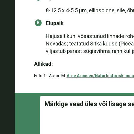
8-12.5 x 4-5.5 µm, ellipsoidne, sile,
Elupaik
Hajusalt kuni võsastunud linnade rohe
Nevadas; teatatud Sitka kuuse (Picea 
viljastub pärast sügisvihma rannikul j
Allikad:
Foto 1 - Autor: M:
Arne Aronsen/Naturhistorisk museu