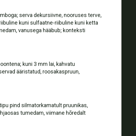
 umboga; serva dekursiivne, nooruses terve,
buline kuni sulfaatne-riibuline kuni ketta
 tumedam, vanusega hääbub; konteksti
joontena; kuni 3 mm lai, kahvatu
servad ääristatud, roosakaspruun,
tipu pind silmatorkamatult pruunikas,
 põhjaosas tumedam, viimane hõredalt