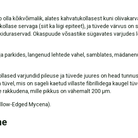
olla kõikvõimalik, alates kahvatukollasest kuni oliivakar
unikollase servaga (siit ka liigi epiteet), ja tüvede värvus 
 kiduraservad. Okaspuude võsastike sügavates varjudes le
 ja parkides, langenud lehtede vahel, samblates, mädanenu
ollased varjundid pileuse ja tüvede juures on head tunnuse
 tüvel, mis on sageli kaetud villaste fibrillidega kaugel t
te rakkudena, mille pikkus on vähemalt 200 µm.
llow-Edged Mycena).
ne