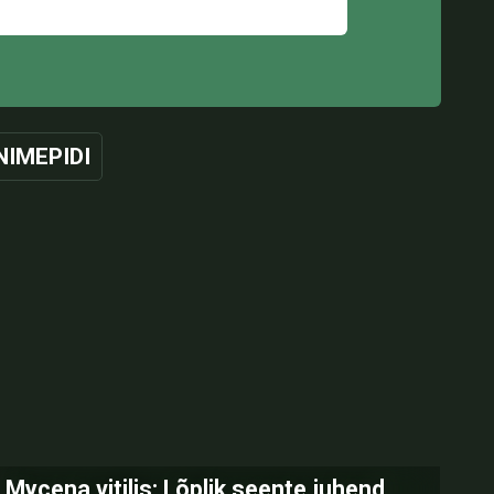
NIMEPIDI
Mycena vitilis: Lõplik seente juhend