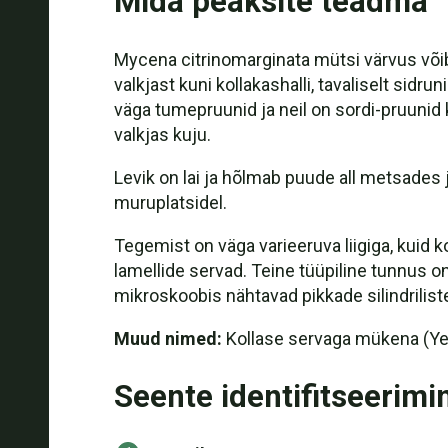
Mida peaksite teadma
Mycena citrinomarginata mütsi värvus võib 
valkjast kuni kollakashalli, tavaliselt sidr
väga tumepruunid ja neil on sordi-pruunid
valkjas kuju.
Levik on lai ja hõlmab puude all metsades
muruplatsidel.
Tegemist on väga varieeruva liigiga, kuid k
lamellide servad. Teine tüüpiline tunnus on
mikroskoobis nähtavad pikkade silindrilis
Muud nimed:
Kollase servaga mükena (Ye
Seente identifitseerimi