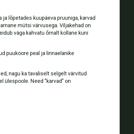
va ja lõpetades kuupäeva pruuniga, karvad
on sarnane mütsi värvusega. Viljakehad on
idub väga kahvatu õrnalt kollane kuni
d puukoore peal ja linnaelanike
d, nagu ka tavaliselt selgelt värvitud
üvel ülespoole. Need "karvad" on