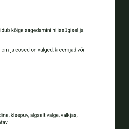
dub kõige sagedamini hilissügisel ja
 5 cm ja eosed on valged, kreemjad või
e, kleepuv, algselt valge, valkjas,
tav.