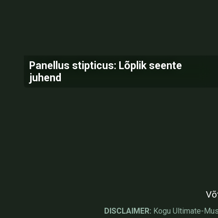
Panellus stipticus: Lõplik seente
juhend
Võ
DISCLAIMER:
Kogu Ultimate-Mushr