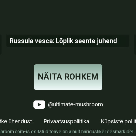
Russula vesca: Lõplik seente juhend
NÄITA ROHKEM
@ultimate-mushroom
tke ühendust
Privaatsuspoliitika
Küpsiste polii
oom.com-is esitatud teave on ainult hariduslikel eesmärkidel. E