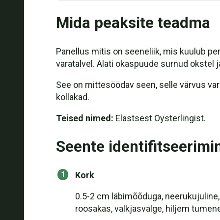
Mida peaksite teadma
Panellus mitis on seeneliik, mis kuulub p
varatalvel. Alati okaspuude surnud okstel ja
See on mittesöödav seen, selle värvus vari
kollakad.
Teised nimed:
Elastsest Oysterlingist.
Seente identifitseerimi
Kork
0.5-2 cm läbimõõduga, neerukujuline, n
roosakas, valkjasvalge, hiljem tumen