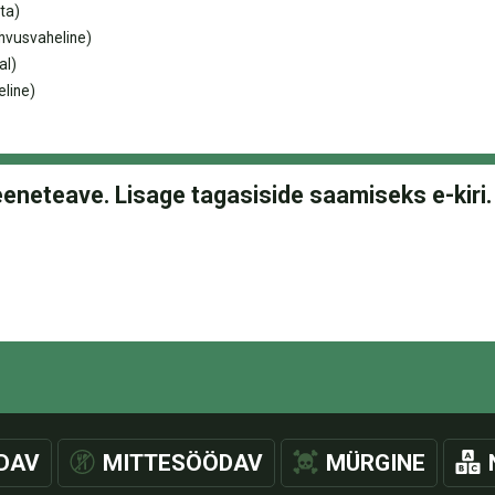
ta)
hvusvaheline)
al)
line)
DAV
MITTESÖÖDAV
MÜRGINE