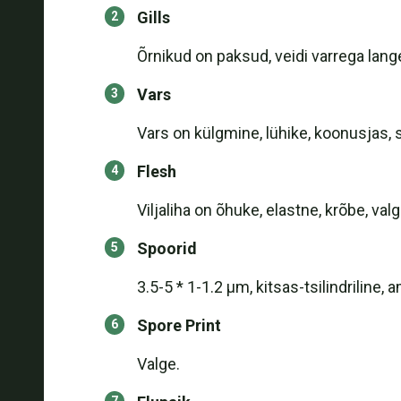
Gills
Õrnikud on paksud, veidi varrega langev
Vars
Vars on külgmine, lühike, koonusjas, s
Flesh
Viljaliha on õhuke, elastne, krõbe, valg
Spoorid
3.5-5 * 1-1.2 μm, kitsas-tsilindriline, 
Spore Print
Valge.