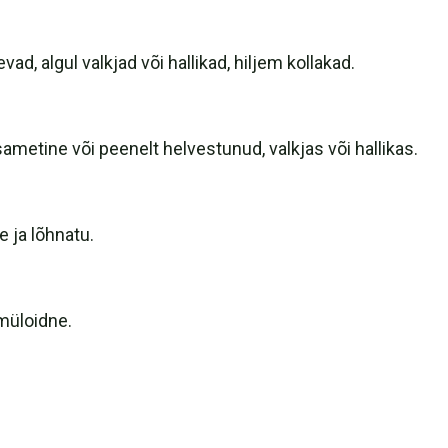
ad, algul valkjad või hallikad, hiljem kollakad.
ametine või peenelt helvestunud, valkjas või hallikas.
e ja lõhnatu.
amüloidne.