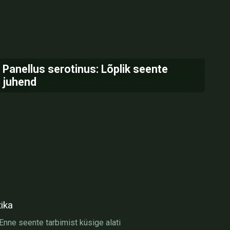
Panellus serotinus: Lõplik seente
juhend
tika
nne seente tarbimist küsige alati