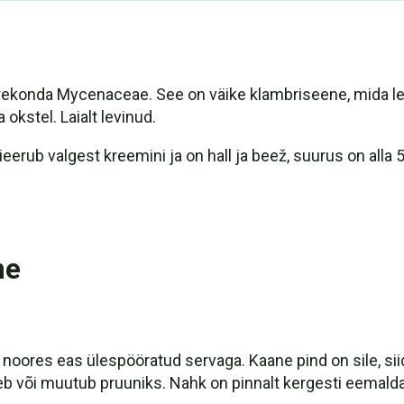
erekonda Mycenaceae. See on väike klambriseene, mida lei
 okstel. Laialt levinud.
eerub valgest kreemini ja on hall ja beež, suurus on alla
ne
oores eas ülespööratud servaga. Kaane pind on sile, siidin
eb või muutub pruuniks. Nahk on pinnalt kergesti eemalda