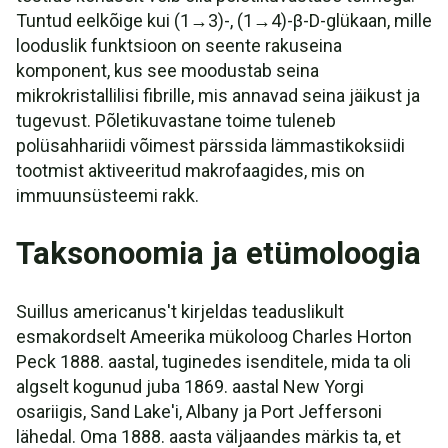
Tuntud eelkõige kui (1→3)-, (1→4)-β-D-glükaan, mille
looduslik funktsioon on seente rakuseina
komponent, kus see moodustab seina
mikrokristallilisi fibrille, mis annavad seina jäikust ja
tugevust. Põletikuvastane toime tuleneb
polüsahhariidi võimest pärssida lämmastikoksiidi
tootmist aktiveeritud makrofaagides, mis on
immuunsüsteemi rakk.
Taksonoomia ja etümoloogia
Suillus americanus't kirjeldas teaduslikult
esmakordselt Ameerika mükoloog Charles Horton
Peck 1888. aastal, tuginedes isenditele, mida ta oli
algselt kogunud juba 1869. aastal New Yorgi
osariigis, Sand Lake'i, Albany ja Port Jeffersoni
lähedal. Oma 1888. aasta väljaandes märkis ta, et