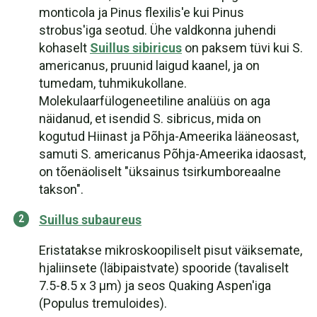
monticola ja Pinus flexilis'e kui Pinus
strobus'iga seotud. Ühe valdkonna juhendi
kohaselt
Suillus sibiricus
on paksem tüvi kui S.
americanus, pruunid laigud kaanel, ja on
tumedam, tuhmikukollane.
Molekulaarfülogeneetiline analüüs on aga
näidanud, et isendid S. sibricus, mida on
kogutud Hiinast ja Põhja-Ameerika lääneosast,
samuti S. americanus Põhja-Ameerika idaosast,
on tõenäoliselt "üksainus tsirkumboreaalne
takson".
Suillus subaureus
Eristatakse mikroskoopiliselt pisut väiksemate,
hjaliinsete (läbipaistvate) spooride (tavaliselt
7.5-8.5 x 3 µm) ja seos Quaking Aspen'iga
(Populus tremuloides).