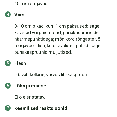
10 mm sügavad.
Vars
3-10 cm pikad; kuni 1 cm paksused; sageli
kõverad või painutatud; punakaspruunide
näärmepunktidega; mõnikord rõngaste või
rõngavööndiga, kuid tavaliselt paljad; sageli
punakaspruunid muljutised.
Flesh
läbivalt kollane, värvus lillakaspruun.
Lõhn ja maitse
Ei ole eristatav.
Keemilised reaktsioonid