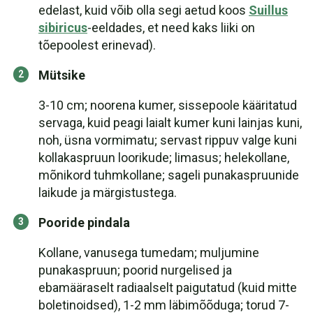
edelast, kuid võib olla segi aetud koos
Suillus
sibiricus
-eeldades, et need kaks liiki on
tõepoolest erinevad).
Mütsike
3-10 cm; noorena kumer, sissepoole kääritatud
servaga, kuid peagi laialt kumer kuni lainjas kuni,
noh, üsna vormimatu; servast rippuv valge kuni
kollakaspruun loorikude; limasus; helekollane,
mõnikord tuhmkollane; sageli punakaspruunide
laikude ja märgistustega.
Pooride pindala
Kollane, vanusega tumedam; muljumine
punakaspruun; poorid nurgelised ja
ebamääraselt radiaalselt paigutatud (kuid mitte
boletinoidsed), 1-2 mm läbimõõduga; torud 7-