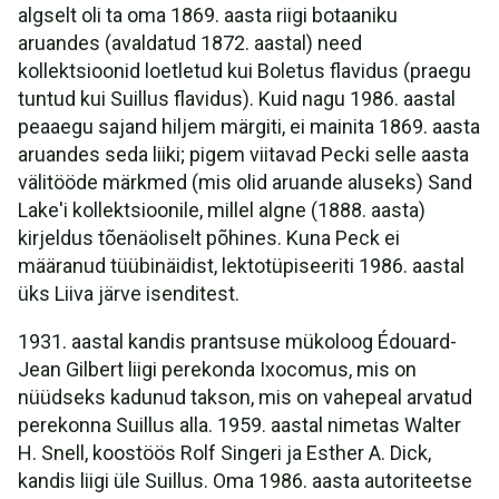
algselt oli ta oma 1869. aasta riigi botaaniku
aruandes (avaldatud 1872. aastal) need
kollektsioonid loetletud kui Boletus flavidus (praegu
tuntud kui Suillus flavidus). Kuid nagu 1986. aastal
peaaegu sajand hiljem märgiti, ei mainita 1869. aasta
aruandes seda liiki; pigem viitavad Pecki selle aasta
välitööde märkmed (mis olid aruande aluseks) Sand
Lake'i kollektsioonile, millel algne (1888. aasta)
kirjeldus tõenäoliselt põhines. Kuna Peck ei
määranud tüübinäidist, lektotüpiseeriti 1986. aastal
üks Liiva järve isenditest.
1931. aastal kandis prantsuse mükoloog Édouard-
Jean Gilbert liigi perekonda Ixocomus, mis on
nüüdseks kadunud takson, mis on vahepeal arvatud
perekonna Suillus alla. 1959. aastal nimetas Walter
H. Snell, koostöös Rolf Singeri ja Esther A. Dick,
kandis liigi üle Suillus. Oma 1986. aasta autoriteetse