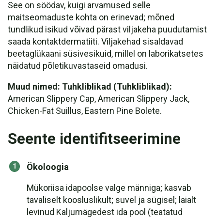
See on söödav, kuigi arvamused selle
maitseomaduste kohta on erinevad; mõned
tundlikud isikud võivad pärast viljakeha puudutamist
saada kontaktdermatiiti. Viljakehad sisaldavad
beetaglükaani süsivesikuid, millel on laborikatsetes
näidatud põletikuvastaseid omadusi.
Muud nimed: Tuhkliblikad (Tuhkliblikad):
American Slippery Cap, American Slippery Jack,
Chicken-Fat Suillus, Eastern Pine Bolete.
Seente identifitseerimine
Ökoloogia
Mükoriisa idapoolse valge männiga; kasvab
tavaliselt koosluslikult; suvel ja sügisel; laialt
levinud Kaljumägedest ida pool (teatatud