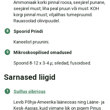
Ammoniaak korki pinnal roosa, seejärel punane,
seejärel must; liha peal pruun või must. KOH
korgi pinnal must; viljalihas tumepruunid.
Rauasoolad oliivipuudel.
Spoorid Prindi
Kaneelist pruunini.
Mikroskoopilised omadused
Spoorid 8-12 x 3-4 µ; siledad; fusoidsed.
Sarnased liigid
Suillus sibiricus
Levib Põhja-Ameerika lääneosas ning Lääne- ja
Kesk-Aasias, kuid viimane liik on pigem Pinus