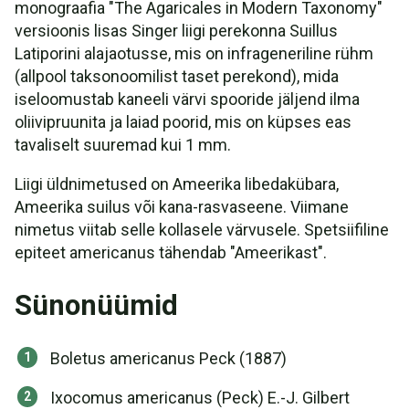
monograafia "The Agaricales in Modern Taxonomy"
versioonis lisas Singer liigi perekonna Suillus
Latiporini alajaotusse, mis on infrageneriline rühm
(allpool taksonoomilist taset perekond), mida
iseloomustab kaneeli värvi spooride jäljend ilma
oliivipruunita ja laiad poorid, mis on küpses eas
tavaliselt suuremad kui 1 mm.
Liigi üldnimetused on Ameerika libedakübara,
Ameerika suilus või kana-rasvaseene. Viimane
nimetus viitab selle kollasele värvusele. Spetsiifiline
epiteet americanus tähendab "Ameerikast".
Sünonüümid
Boletus americanus Peck (1887)
Ixocomus americanus (Peck) E.-J. Gilbert