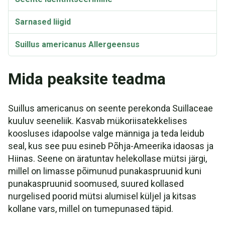
Sarnased liigid
Suillus americanus Allergeensus
Bioaktiivsed ühendid
Mida peaksite teadma
Taksonoomia ja etümoloogia
Suillus americanus on seente perekonda Suillaceae
Sünonüümid
kuuluv seeneliik. Kasvab mükoriisatekkelises
koosluses idapoolse valge männiga ja teda leidub
seal, kus see puu esineb Põhja-Ameerika idaosas ja
Hiinas. Seene on äratuntav helekollase mütsi järgi,
millel on limasse põimunud punakaspruunid kuni
punakaspruunid soomused, suured kollased
nurgelised poorid mütsi alumisel küljel ja kitsas
kollane vars, millel on tumepunased täpid.