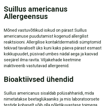
Suillus americanus
Allergeensus
Mõned vastuvõtlikud isikud on pärast Suillus
americanuse puudutamist kogenud allergilist
reaktsiooni. Allergilise kontaktdermatiidi sümptomid
tekivad tavaliselt üks kuni kaks päeva pärast esmast
kokkupuudet, püsivad umbes nädal aega ja kaovad
seejärel ilma ravita. Viljakehade keetmine
inaktiveerib vastutavad allergeenid.
Bioaktiivsed ühendid
Suillus americanus sisaldab polüsahhariidi, mida
nimetatakse beetaglükaaniks ja mis laboratoorsete
testide kohaselt võib olla põletikuvastase toimega.