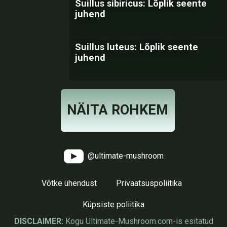
Suillus sibiricus: Lõplik seente
juhend
Suillus luteus: Lõplik seente
juhend
NÄITA ROHKEM
@ultimate-mushroom
Võtke ühendust
Privaatsuspoliitika
Küpsiste poliitika
DISCLAIMER:
Kogu Ultimate-Mushroom.com-is esitatud