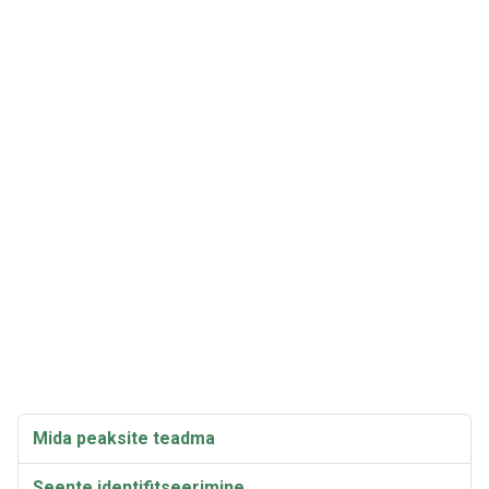
Mida peaksite teadma
Seente identifitseerimine