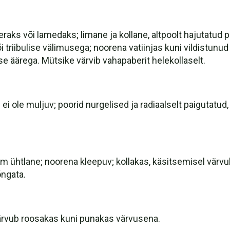
aks või lamedaks; limane ja kollane, altpoolt hajutatud 
õi triibulise välimusega; noorena vatiinjas kuni vildistunu
se äärega. Mütsike värvib vahapaberit helekollaselt.
; ei ole muljuv; poorid nurgelised ja radiaalselt paigutat
m ühtlane; noorena kleepuv; kollakas, käsitsemisel värv
õngata.
värvub roosakas kuni punakas värvusena.