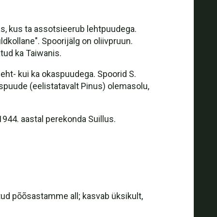
s, kus ta assotsieerub lehtpuudega.
kollane". Spoorijälg on oliivpruun.
tud ka Taiwanis.
 leht- kui ka okaspuudega. Spoorid S.
spuude (eelistatavalt Pinus) olemasolu,
1944. aastal perekonda Suillus.
tud põõsastamme all; kasvab üksikult,