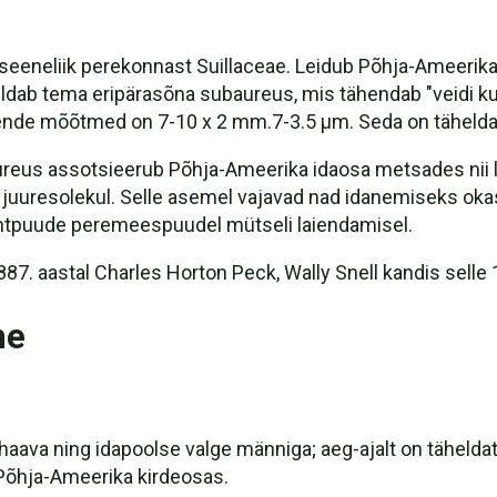
 seeneliik perekonnast Suillaceae. Leidub Põhja-Ameerika
dab tema eripärasõna subaureus, mis tähendab "veidi kuld
nende mõõtmed on 7-10 x 2 mm.7-3.5 µm. Seda on tähelda
subaureus assotsieerub Põhja-Ameerika idaosa metsades nii
e juuresolekul. Selle asemel vajavad nad idanemiseks oka
lehtpuude peremeespuudel mütseli laiendamisel.
887. aastal Charles Horton Peck, Wally Snell kandis selle 
ne
haava ning idapoolse valge männiga; aeg-ajalt on tähelda
; Põhja-Ameerika kirdeosas.