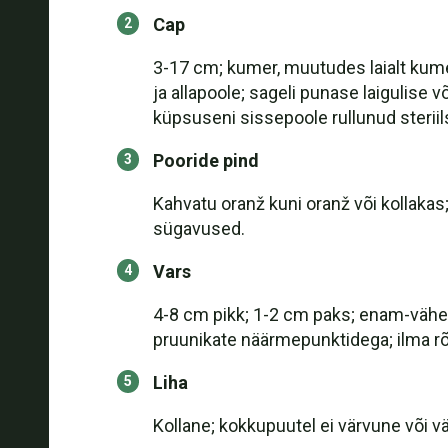
Cap
3-17 cm; kumer, muutudes laialt kumer
ja allapoole; sageli punase laigulise v
küpsuseni sissepoole rullunud steriil
Pooride pind
Kahvatu oranž kuni oranž või kollakas
sügavused.
Vars
4-8 cm pikk; 1-2 cm paks; enam-vähe
pruunikate näärmepunktidega; ilma r
Liha
Kollane; kokkupuutel ei värvune või 