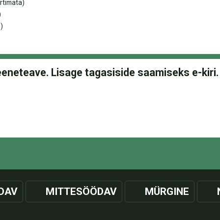
rtimata)
)
)
DAV
MITTESÖÖDAV
MÜRGINE