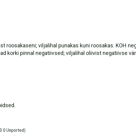
 roosakaseni; viljalihal punakas kuni roosakas. KOH nega
lad korki pinnal negatiivsed; viljalihal oliivist negatiivse v
oidsed.
3.0 Unported)