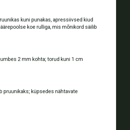
pruunikas kuni punakas, apressiivsed kiud
d äärepoolse koe rulliga, mis mõnikord säilib
ud, umbes 2 mm kohta; torud kuni 1 cm
ub pruunikaks; küpsedes nähtavate