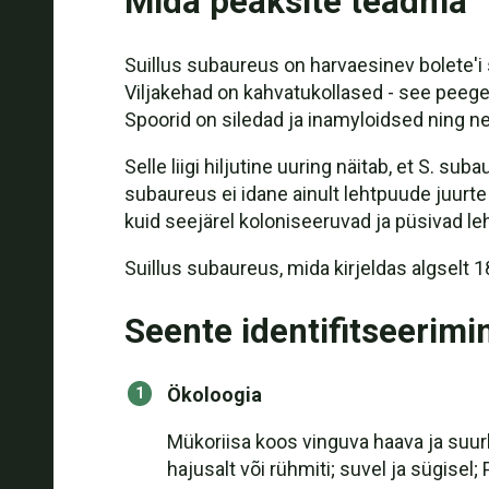
Mida peaksite teadma
Suillus subaureus on harvaesinev bolete'i
Viljakehad on kahvatukollased - see peegel
Spoorid on siledad ja inamyloidsed ning 
Selle liigi hiljutine uuring näitab, et S. 
subaureus ei idane ainult lehtpuude juurt
kuid seejärel koloniseeruvad ja püsivad 
Suillus subaureus, mida kirjeldas algselt 1
Seente identifitseerimi
Ökoloogia
Mükoriisa koos vinguva haava ja suur
hajusalt või rühmiti; suvel ja sügisel