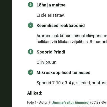
Lõhn ja maitse
Ei ole eristatav.
Keemilised reaktsioonid
Ammoniaak kübara pinnal oliivpunasest
hallikas või lillakas viljalihas. Rauasoo
Spoorid Prindi
Oliivipruun.
Mikroskoopilised tunnused
Spoorid 7-10 x 3-4 µ; siledad; subfus
Allikad:
Foto 1 - Autor: F:
Jimmie Veitch (jimmiev)
(CC BY-SA 