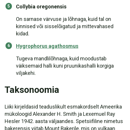
Collybia oregonensis
On sarnase värvuse ja lõhnaga, kuid tal on
kinnised või sisselõigatud ja mittevahased
kidad.
Hygrophorus agathosmus
Tugeva mandlilõhnaga, kuid moodustab
väiksemaid halli kuni pruunikashalli korgiga
viljakehi.
Taksonoomia
Liiki kirjeldasid teaduslikult esmakordselt Ameerika
mükoloogid Alexander H. Smith ja Lexemuel Ray
Hesler 1942. aasta väljaandes. Spetsiifiline nimetus
bakerensis viitab Mount Bakerile, mis on vulkaan