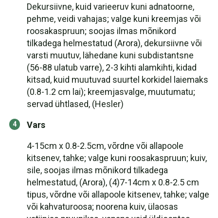
Dekursiivne, kuid varieeruv kuni adnatoorne,
pehme, veidi vahajas; valge kuni kreemjas või
roosakaspruun; soojas ilmas mõnikord
tilkadega helmestatud (Arora), dekursiivne või
varsti muutuv, lähedane kuni subdistantsne
(56-88 ulatub varre), 2-3 kihti alamkihti, kidad
kitsad, kuid muutuvad suurtel korkidel laiemaks
(0.8-1.2 cm lai); kreemjasvalge, muutumatu;
servad ühtlased, (Hesler)
Vars
4-15cm x 0.8-2.5cm, võrdne või allapoole
kitsenev, tahke; valge kuni roosakaspruun; kuiv,
sile, soojas ilmas mõnikord tilkadega
helmestatud, (Arora), (4)7-14cm x 0.8-2.5 cm
tipus, võrdne või allapoole kitsenev, tahke; valge
või kahvaturoosa; noorena kuiv, ülaosas