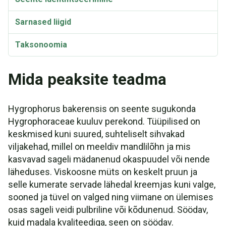
Sarnased liigid
Taksonoomia
Mida peaksite teadma
Hygrophorus bakerensis on seente sugukonda
Hygrophoraceae kuuluv perekond. Tüüpilised on
keskmised kuni suured, suhteliselt sihvakad
viljakehad, millel on meeldiv mandlilõhn ja mis
kasvavad sageli mädanenud okaspuudel või nende
läheduses. Viskoosne müts on keskelt pruun ja
selle kumerate servade lähedal kreemjas kuni valge,
sooned ja tüvel on valged ning viimane on ülemises
osas sageli veidi pulbriline või kõdunenud. Söödav,
kuid madala kvaliteediga, seen on söödav.