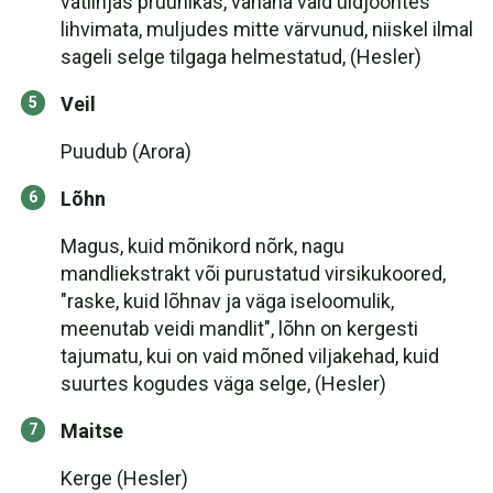
vatiinjas pruunikas, vanana vaid üldjoontes
lihvimata, muljudes mitte värvunud, niiskel ilmal
sageli selge tilgaga helmestatud, (Hesler)
Veil
Puudub (Arora)
Lõhn
Magus, kuid mõnikord nõrk, nagu
mandliekstrakt või purustatud virsikukoored,
"raske, kuid lõhnav ja väga iseloomulik,
meenutab veidi mandlit", lõhn on kergesti
tajumatu, kui on vaid mõned viljakehad, kuid
suurtes kogudes väga selge, (Hesler)
Maitse
Kerge (Hesler)