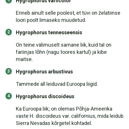
Hygrophorus variicolor
Erineb ainult selle poolest, et tüvi on želatiinse
loori poolt limaseks muudetud.
Hygrophorus tennesseensis
On teine välimuselt sarnane liik, kuid tal on
fariinjas lõhn (nagu toores kartul) ja kibe
maitse.
Hygrophorus arbustivus
Tammede all leiduvad Euroopa liigid.
Hygrophorus discoideus
Ka Euroopa liik; on olemas Põhja-Ameerika
vaste H. discoideus var. californius, mida leidub
Sierra Nevadas kõrgetel kohtadel.