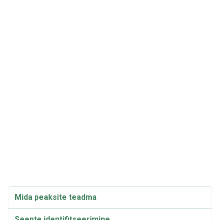
Mida peaksite teadma
Seente identifitseerimine