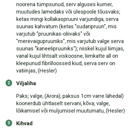
noorena tümpsunud, serv alguses kumer,
muutudes lamedaks või ülespoole tõusvaks;
ketas mingi kollakaspruuni varjundiga, serva
suunas kahvatum (ketas "sudanpruun", mis
varjutub "pruunikas-oliivaks" või
"merevaigupruuniks", mis varjutub valge serva
suunas "kaneelipruuniks"); niiskel kujul liimjas,
vanal kujul lihtsalt viskoosne, liimkatte all on
kleepunud fibrilloossed kiud, serva serv on
vatiinjas, (Hesler)
Viljaliha
Paks; valge, (Arora), paksus 1cm varre lähedal)
koonerdub ühtlaselt servani, kõva; valge,
lõikamisel või muljumisel muutumatu, (Hesler)
Kihvad